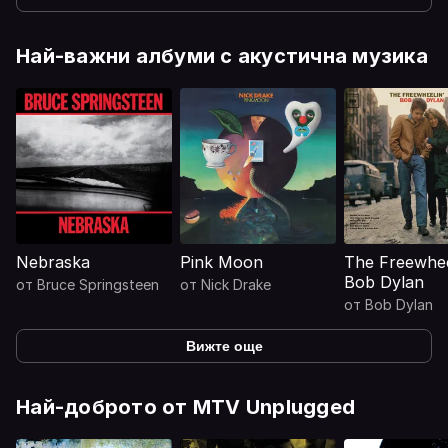
Най-важни албуми с акустична музика
Nebraska
Pink Moon
The Freewhee
Bob Dylan
от
Bruce Springsteen
от
Nick Drake
от
Bob Dylan
Вижте още
Най-доброто от MTV Unplugged