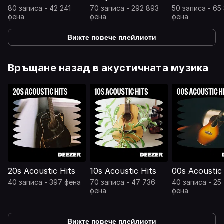
80 записа - 42 241
70 записа - 292 893
50 записа - 65
фена
фена
фена
Вижте повече плейлисти
Връщане назад в акустичната музика
20s Acoustic Hits
10s Acoustic Hits
00s Acoustic 
40 записа - 397 фена
70 записа - 47 736
40 записа - 25
фена
фена
Вижте повече плейлисти