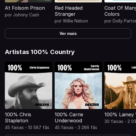
At Folsom Prison
Red Headed
Coat Of Man
Stranger
Colors
por
Johnny Cash
por
Willie Nelson
por
Dolly Parto
Ver mais
Artistas 100% Country
100% Chris
100% Carrie
100% Lainey 
Stapleton
Underwood
30 faixas - 2 0
45 faixas - 10 587 fãs
45 faixas - 3 286 fãs