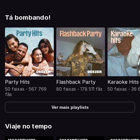
longas e manhãs ainda mais longas. Bem -vindo à
coleção definitiva de hits de karaokê de Deezer e
listas de reprodução de casas, garantida para fazer
Tá bombando!
de você o favorito do cordão auxiliar em todas as
festas.
Party Hits
Flashback Party
Karaoke Hits
50 faixas - 567 769
80 faixas - 178 511 fãs
50 faixas - 36 
fãs
Ver mais playlists
Viaje no tempo