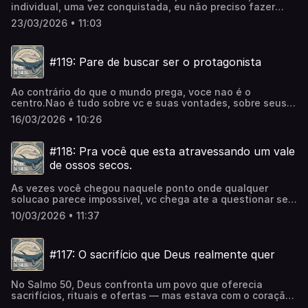
individual, uma vez conquistada, eu não preciso fazer
mais nada.Nos preocupamos tanto conosco que nos
23/03/2026 • 11:03
esquecemos do grande chamado: tornar Jesus
conhecidoE isso não acontece apenas pregando, apenas
na igreja, mas em nossos atos, nossas falas e nossos
#119: Pare de buscar ser o protagonista
comportamentos.Se muitas vezes seremos a Bíblia que
muitos vão ler.. como a sua luz tem brilhado pelo mundo?
Ao contrário do que o mundo prega, voce nao é o
centro.Nao é tudo sobre vc e suas vontades, sobre seus
sonhos e desejosA vida no reino é entender que existimos
16/03/2026 • 10:26
para que ele se faca conhecidocomo seria Jesus
conhecido se vc esta o tempo todo competindo pelo
protagonismo?
#118: Pra você que esta atravessando um vale
de ossos secos.
As vezes você chegou naquele ponto onde qualquer
solucao parece impossivel, vc chega ate a questionar se
Deus daria conta de mudar toda essa situaxao.Se hoje vc
10/03/2026 • 11:37
esta aqui aflito, atravessando um vale de ossos secos eu
quero te falar como nos cristaos podemos nos mover em
situacoes como essas
#117: O sacrifício que Deus realmente quer
No Salmo 50, Deus confronta um povo que oferecia
sacrifícios, rituais e ofertas — mas estava com o coração
distante. E então Ele declara algo que muda tudo: o