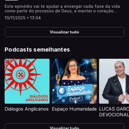
episódio, conversamos sobre por que Deus chama
Este episódio vai te ajudar a enxergar cada fase da vida
pessoas para longe do que é familiar, o que existe por
como parte do processo de Deus, a manter o coração
trás desse “silêncio estratégico” e como discernir quando
pronto para obedecer e a confiar que Ele está no controle,
não é solidão, mas convocação. Uma jornada de fé,
10/11/2025 • 13:04
mesmo quando tudo parece instável.
ruptura e transformação — exatamente como em Gênesis
12.
Visualizar tudo
Podcasts semelhantes
Diálogos Anglicanos
Espaço Humanidade
LUCAS GARC
DEVOCIONA
Visualizar tudo