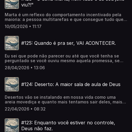
viu?!"
Marta é um reflexo do comportamento incentivado pela
maioria: a pessoa multitarefas e que consegue tudo que
quer pela força do próprio braço.Mas com Deus, a coisa
10/05/2026 • 11:17
não funciona assim
#125: Quando é pra ser, VAI ACONTECER.
Eu sei que pode não parecer ou até que você tenha se
perguntado se você ouviu mesmo aquela promessa, se
essa benção seria realmente destinada a você.Afinal já
28/04/2026 • 13:06
faz tanto tempo...Afinal parece que está tudo tão
bagunçado.É.. Jesus veio mesmo para confundir as coisas
loucas nesse mundo, e por isso ter uma mentalidade de:
#124: Deserto: A maior sala de aula de Deus
esse acidente, essa perda, esse fim, tb esta nos planos
de Deus, vai acabar te colocando no centro da vontade
dele
Desertos vão se instalando em nossa vida como uma
areia movediça e quanto mais tentamos sair deles, mais
ficamos presos.Talvez o que devemos fazer seja
22/04/2026 • 08:32
justamente silenciar e deixar Deus nos ensinar o que é
preciso ali.
#123: Enquanto você estiver no controle,
Deus não faz.