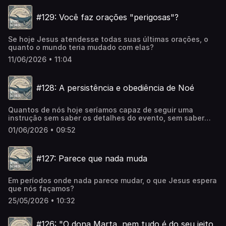
da presença de Deus.
#129: Você faz orações "perigosas"?
Se hoje Jesus atendesse todas suas últimas orações, o
quanto o mundo teria mudado com elas?
11/06/2026 • 11:04
#128: A persistência e obediência de Noé
Quantos de nós hoje seríamos capaz de seguir uma
instrução sem saber os detalhes do evento, sem saber
quando ele aconteceria e como aconteceria? Quantos de
01/06/2026 • 09:52
nós permaneceríamos obediente mesmo sendo motivo de
chacota e sem nenhuma pista de que algo aconteceria,
questionando até a nossa própria sanidade? Noé foi essa
#127: Parece que nada muda
pessoa. E não se arrependeu.
Em períodos onde nada parece mudar, o que Jesus espera
que nós façamos?
25/05/2026 • 10:32
#126: "O dona Marta, nem tudo é do seu jeito