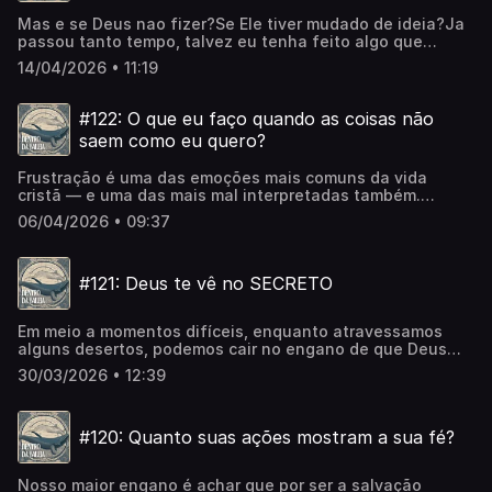
Mas e se Deus nao fizer?Se Ele tiver mudado de ideia?Ja
passou tanto tempo, talvez eu tenha feito algo que
mudou os pensamentos deleDeus também quer q a gente
14/04/2026 • 11:19
faça nossa parte, não posso só esperar.Esses são alguns
dos pensamentos que provavelmente você ja teve na
caminhada com Cristo, e a verdade é que esperamos
#122: O que eu faço quando as coisas não
manifestações espirituais, um diabo feio com tridente nos
saem como eu quero?
tentando.. mas e se ele atuar justamente na sua dúvida?E
se o seu excesso de controle estiver de fato, afastando
Frustração é uma das emoções mais comuns da vida
da promessa?
cristã — e uma das mais mal interpretadas também.
Porque muita gente acha que sentir frustração é falta de
06/04/2026 • 09:37
fé… quando, na verdade, é só sinal de que você é
humano.Neste episódio, falamos sobre o que acontece
dentro de nós quando as coisas não saem do nosso jeito.
#121: Deus te vê no SECRETO
Sobre a dor de ver planos desmoronarem, portas se
fecharem e expectativas não se cumprirem. Mas
principalmente, sobre como a frustração revela algo
Em meio a momentos difíceis, enquanto atravessamos
maior: aquilo que ainda queremos controlar.A frustração
alguns desertos, podemos cair no engano de que Deus
não é o problema.O problema é o que fazemos com
não está conosco.Pode ser que em algum momento você
ela.Você pode reagir com murmuração, revolta e
30/03/2026 • 12:39
ache que sua oração não tem mais eficácia e nem
endurecimento… ou pode reagir com maturidade, rendição
atravessa o teto.. mas hoje eu quero te mostrar, à luz da
e confiança, permitindo que Deus use esse desconforto
palavra, o quanto Deus nos vê, principalmente no secreto.
para tratar, alinhar e fortalecer o seu coração.
#120: Quanto suas ações mostram a sua fé?
Nosso maior engano é achar que por ser a salvação