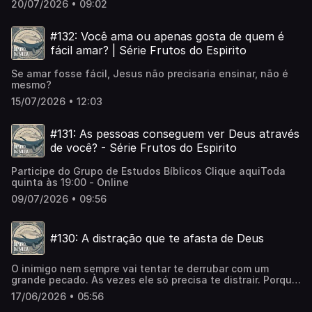
20/07/2026 • 09:02
#132: Você ama ou apenas gosta de quem é
fácil amar? | Série Frutos do Espirito
Se amar fosse fácil, Jesus não precisaria ensinar, não é
mesmo?
15/07/2026 • 12:03
#131: As pessoas conseguem ver Deus através
de você? - Série Frutos do Espirito
Participe do Grupo de Estudos Bíblicos Clique aquiToda
quinta às 19:00 - Online
09/07/2026 • 09:56
#130: A distração que te afasta de Deus
O inimigo nem sempre vai tentar te derrubar com um
grande pecado. Às vezes ele só precisa te distrair. Porque
um coração distraído começa a olhar para o que não tem,
17/06/2026 • 05:56
a cobiçar o que o outro tem, e aos poucos perde a alegria