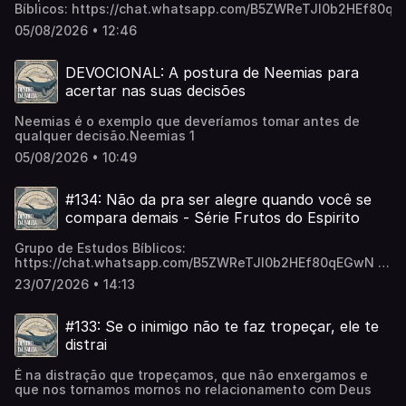
Bíblicos: https://chat.whatsapp.com/B5ZWReTJl0b2HEf80q
05/08/2026 • 12:46
DEVOCIONAL: A postura de Neemias para
acertar nas suas decisões
Neemias é o exemplo que deveríamos tomar antes de
qualquer decisão.Neemias 1
05/08/2026 • 10:49
#134: Não da pra ser alegre quando você se
compara demais - Série Frutos do Espirito
Grupo de Estudos Bíblicos:
https://chat.whatsapp.com/B5ZWReTJl0b2HEf80qEGwN A
segunda característica do fruto do Espírito é a
23/07/2026 • 14:13
alegria.Mas a alegria bíblica não é como um sentimento, é
uma decisão.E uma das decisões é não se comparar tanto.
#133: Se o inimigo não te faz tropeçar, ele te
distrai
É na distração que tropeçamos, que não enxergamos e
que nos tornamos mornos no relacionamento com Deus