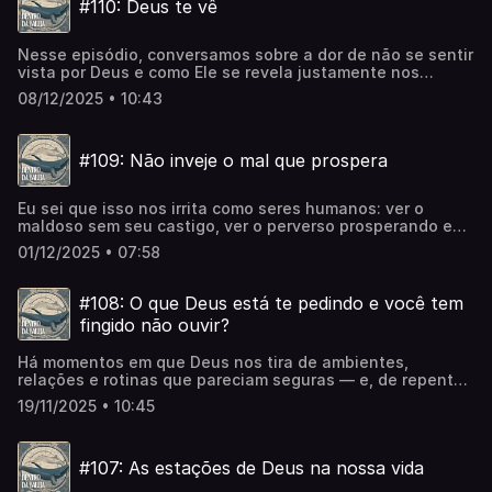
#110: Deus te vê
Nesse episódio, conversamos sobre a dor de não se sentir
vista por Deus e como Ele se revela justamente nos
momentos em que mais parece distante. A partir da
08/12/2025 • 10:43
história de Hagar, exploramos como Deus se aproxima de
quem está ferido, cansado e à beira de desistir.Se você
está atravessando um período de silêncio, abandono ou
#109: Não inveje o mal que prospera
invisibilidade, este episódio é um convite para enxergar
que Deus não perdeu o seu rastro — Ele conhece o seu
nome, a sua dor e o seu caminho, mesmo quando você
Eu sei que isso nos irrita como seres humanos: ver o
não consegue identificar a presença dEle.
maldoso sem seu castigo, ver o perverso prosperando e
parecendo que nada de mal acontece para eles.Mas o
01/12/2025 • 07:58
Salmo 37 te aconselha sobre o que de fato importa
nestes casos!
#108: O que Deus está te pedindo e você tem
fingido não ouvir?
Há momentos em que Deus nos tira de ambientes,
relações e rotinas que pareciam seguras — e, de repente,
tudo fica silencioso. A sensação é de isolamento,
19/11/2025 • 10:45
abandono ou pausa sem explicação. Mas, assim como fez
com Abrão, Deus muitas vezes não está te isolando… Ele
está te separando. Separando para curar a mente, limpar
#107: As estações de Deus na nossa vida
influências, realinhar identidade e preparar você para um
propósito que não caberia na estrutura antiga. Neste