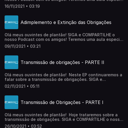
toda semana com temas totalmente do zero preparada
16/11/2021 • 03:19
exclusivamente para vocês! Fale comigo pelo
Instagram: @karinasanguanini@direitocivildozero.podcast 
abraço e até logo!
Adimplemento e Extinção das Obrigações
Olá meus ouvintes de plantão! SIGA e COMPARTILHE o
nosso Podcast com os amigos! Teremos uma aula especial
toda semana com temas totalmente do zero preparada
09/11/2021 • 03:21
exclusivamente para vocês! Fale comigo pelo
Instagram: @karinasanguanini@direitocivildozero.podcast 
abraço e até logo!
Transmissão de obrigações - PARTE II
Olá meus ouvintes de plantão! Neste EP continuaremos a
falar sobre a transmissão de obrigações. SIGA e
COMPARTILHE o nosso Podcast com os amigos! Teremos
02/11/2021 • 05:11
uma aula especial toda semana com temas totalmente do
zero preparada exclusivamente para vocês! Fale comigo
pelo
Transmissão de Obrigações - PARTE I
Instagram: @karinasanguanini@direitocivildozero.podcast 
abraço e até logo!
Olá meus ouvintes de plantão! Hoje trataremos sobre a
transmissão de obrigações. SIGA e COMPARTILHE o nosso
Podcast com os amigos! Teremos uma aula especial toda
26/10/2021 • 03:52