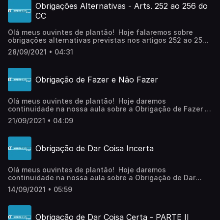
Instagram: @karinasanguanini@direitocivildozero.podcast 
Obrigações Alternativas - Arts. 252 ao 256 do
abraço e até logo!
CC
Olá meus ouvintes de plantão! Hoje falaremos sobre
obrigações alternativas previstas nos artigos 252 ao 256
do CC. SIGA e COMPARTILHE o nosso Podcast com os
28/09/2021 • 04:31
amigos! Teremos uma aula especial toda semana com
temas totalmente do zero preparada exclusivamente para
vocês! Fale comigo pelo
Obrigação de Fazer e Não Fazer
Instagram: @karinasanguanini@direitocivildozero.podcast 
abraço e até logo!
Olá meus ouvintes de plantão! Hoje daremos
continuidade na nossa aula sobre a Obrigação de Fazer e
Não Fazer. SIGA e COMPARTILHE o nosso Podcast com os
21/09/2021 • 04:09
amigos! Teremos uma aula especial toda semana com
temas totalmente do zero preparada exclusivamente para
vocês! Fale comigo pelo
Obrigação de Dar Coisa Incerta
Instagram: @karinasanguanini@direitocivildozero.podcast 
Podcasts: Direito Penal do ZeroDireito Processual Penal
do ZeroDireito Civil do ZeroDireito Processual Civil do
Olá meus ouvintes de plantão! Hoje daremos
ZeroDireito Administrativo do ZeroDireito do Trabalho do
continuidade na nossa aula sobre a Obrigação de Dar
ZeroDireito Processual do Trabalho do Zero Direito
Coisa Incerta. SIGA e COMPARTILHE o nosso Podcast com
Constitucional do Zero Um abraço e até logo!
14/09/2021 • 05:59
os amigos! Teremos uma aula especial toda semana com
temas totalmente do zero preparada exclusivamente para
vocês! Fale comigo pelo
Obrigação de Dar Coisa Certa - PARTE II
Instagram: @karinasanguanini@direitocivildozero.podcast 