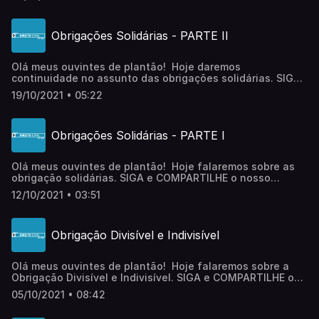
semana com temas totalmente do zero preparada
exclusivamente para vocês! Fale comigo pelo
Instagram: @karinasanguanini@direitocivildozero.podcast 
Obrigações Solidárias - PARTE II
abraço e até logo!
Olá meus ouvintes de plantão! Hoje daremos
continuidade no assunto das obrigações solidárias. SIGA
e COMPARTILHE o nosso Podcast com os amigos! Teremos
19/10/2021 • 05:22
uma aula especial toda semana com temas totalmente do
zero preparada exclusivamente para vocês! Fale comigo
pelo
Obrigações Solidárias - PARTE I
Instagram: @karinasanguanini@direitocivildozero.podcast 
abraço e até logo!
Olá meus ouvintes de plantão! Hoje falaremos sobre as
obrigação solidárias. SIGA e COMPARTILHE o nosso
Podcast com os amigos! Teremos uma aula especial toda
12/10/2021 • 03:51
semana com temas totalmente do zero preparada
exclusivamente para vocês! Fale comigo pelo
Instagram: @karinasanguanini@direitocivildozero.podcast 
Obrigação Divisível e Indivisível
abraço e até logo!
Olá meus ouvintes de plantão! Hoje falaremos sobre a
Obrigação Divisível e Indivisível. SIGA e COMPARTILHE o
nosso Podcast com os amigos! Teremos uma aula especial
05/10/2021 • 08:42
toda semana com temas totalmente do zero preparada
exclusivamente para vocês! Fale comigo pelo