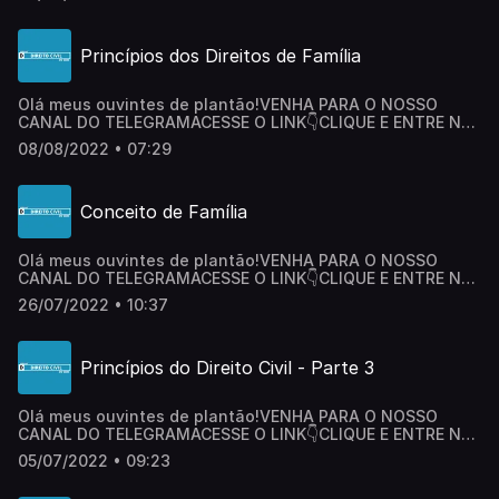
AUMENTE SUA CHANCE DE APROVAÇÃO!ACESSE O LINK👇
ADQUIRA O CURSONão se esqueça de clicar no botão
SEGUIR e COMPARTILHAR este maravilhoso Podcast com
Princípios dos Direitos de Família
seus amigos. Fale comigo pelo
Instagram: @larissamaltaca@direitocivildozero.podcast Um
abraço e até logo!
Olá meus ouvintes de plantão!VENHA PARA O NOSSO
CANAL DO TELEGRAMACESSE O LINK👇CLIQUE E ENTRE NO
CANALADQUIRA O CURSO DIREITO PENAL DO ZERO E
08/08/2022 • 07:29
AUMENTE SUA CHANCE DE APROVAÇÃO!ACESSE O LINK👇
ADQUIRA O CURSONão se esqueça de clicar no botão
SEGUIR e COMPARTILHAR este maravilhoso Podcast com
Conceito de Família
seus amigos. Fale comigo pelo
Instagram: @larissamaltaca@direitocivildozero.podcast Um
abraço e até logo!
Olá meus ouvintes de plantão!VENHA PARA O NOSSO
CANAL DO TELEGRAMACESSE O LINK👇CLIQUE E ENTRE NO
CANALADQUIRA O CURSO DIREITO PENAL DO ZERO E
26/07/2022 • 10:37
AUMENTE SUA CHANCE DE APROVAÇÃO!ACESSE O LINK👇
ADQUIRA O CURSONão se esqueça de clicar no botão
SEGUIR e COMPARTILHAR este maravilhoso Podcast com
Princípios do Direito Civil - Parte 3
seus amigos. Fale comigo pelo
Instagram: @larissamaltaca@direitocivildozero.podcast Um
abraço e até logo!
Olá meus ouvintes de plantão!VENHA PARA O NOSSO
CANAL DO TELEGRAMACESSE O LINK👇CLIQUE E ENTRE NO
CANALADQUIRA O CURSO DIREITO PENAL DO ZERO E
05/07/2022 • 09:23
AUMENTE SUA CHANCE DE APROVAÇÃO!ACESSE O LINK👇
ADQUIRA O CURSONão se esqueça de clicar no botão