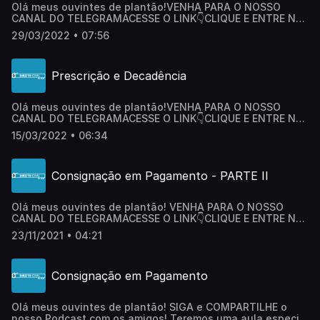
Olá meus ouvintes de plantão! VENHA PARA O NOSSO
CANAL DO TELEGRAMACESSE O LINK👇CLIQUE E ENTRE NO
CANALSou Larissa Maltaca, e é com alegria que
29/03/2022 • 07:56
disponibilizo mais uma aula.Não se esqueça de clicar no
botão SEGUIR e COMPARTILHAR este maravilhoso Podcast
com seus amigos. Fale comigo pelo
Prescrição e Decadência
Instagram: @larissamaltaca@direitocivildozero.podcast Um
abraço e até logo!
Olá meus ouvintes de plantão! VENHA PARA O NOSSO
CANAL DO TELEGRAMACESSE O LINK👇CLIQUE E ENTRE NO
CANALSou Larissa Maltaca, e é com alegria que
15/03/2022 • 06:34
disponibilizo a primeira aula desta segunda
temporada.Não se esqueça de clicar no botão SEGUIR e
COMPARTILHAR este maravilhoso Podcast com seus
Consignação em Pagamento - PARTE II
amigos. Fale comigo pelo
Instagram: @larissamaltaca@direitocivildozero.podcast Um
abraço e até logo!
Olá meus ouvintes de plantão! VENHA PARA O NOSSO
CANAL DO TELEGRAMACESSE O LINK👇CLIQUE E ENTRE NO
CANALSIGA e COMPARTILHE o nosso Podcast com os
23/11/2021 • 04:21
amigos! Teremos uma aula especial toda semana com
temas totalmente do zero preparada exclusivamente para
vocês! Fale comigo pelo
Consignação em Pagamento
Instagram: @karinasanguanini@direitocivildozero.podcast 
abraço e até logo!
Olá meus ouvintes de plantão! SIGA e COMPARTILHE o
nosso Podcast com os amigos! Teremos uma aula especial