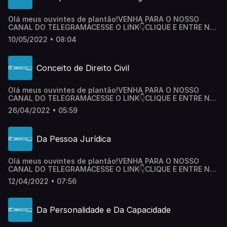
Instagram: @larissamaltaca@direitocivildozero.podcast Um
abraço e até logo!
Olá meus ouvintes de plantão! VENHA PARA O NOSSO
CANAL DO TELEGRAMACESSE O LINK👇CLIQUE E ENTRE NO
CANALADQUIRA O CURSO DIREITO PENAL DO ZERO E
10/05/2022 • 08:04
AUMENTE SUA CHANCE DE APROVAÇÃO!ACESSE O LINK👇
ADQUIRA O CURSONão se esqueça de clicar no botão
SEGUIR e COMPARTILHAR este maravilhoso Podcast com
Conceito de Direito Civil
seus amigos. Fale comigo pelo
Instagram: @larissamaltaca@direitocivildozero.podcast Um
abraço e até logo!
Olá meus ouvintes de plantão! VENHA PARA O NOSSO
CANAL DO TELEGRAMACESSE O LINK👇CLIQUE E ENTRE NO
CANALNão se esqueça de clicar no botão SEGUIR e
26/04/2022 • 05:59
COMPARTILHAR este maravilhoso Podcast com seus
amigos. Fale comigo pelo
Instagram: @larissamaltaca@direitocivildozero.podcast Um
Da Pessoa Jurídica
abraço e até logo!
Olá meus ouvintes de plantão! VENHA PARA O NOSSO
CANAL DO TELEGRAMACESSE O LINK👇CLIQUE E ENTRE NO
CANAL Este episódio foi realizado em parceria com a
12/04/2022 • 07:56
página do Instagram: Simplificando Direito Penal.LINK DO
EBOOK DE QUESTÕESCLIQUE AQUINão se esqueça de
clicar no botão SEGUIR e COMPARTILHAR este maravilhoso
Da Personalidade e Da Capacidade
Podcast com seus amigos. Fale comigo pelo
Instagram: @larissamaltaca@direitocivildozero.podcast Um
abraço e até logo!