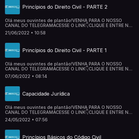
SEGUIR e COMPARTILHAR este maravilhoso Podcast com
Princípios do Direito Civil - PARTE 2
seus amigos. Fale comigo pelo
Instagram: @larissamaltaca@direitocivildozero.podcast Um
abraço e até logo!
Olá meus ouvintes de plantão! VENHA PARA O NOSSO
CANAL DO TELEGRAMACESSE O LINK👇CLIQUE E ENTRE NO
CANALADQUIRA O CURSO DIREITO PENAL DO ZERO E
21/06/2022 • 10:58
AUMENTE SUA CHANCE DE APROVAÇÃO!ACESSE O LINK👇
ADQUIRA O CURSONão se esqueça de clicar no botão
SEGUIR e COMPARTILHAR este maravilhoso Podcast com
Princípios do Direito Civil - PARTE 1
seus amigos. Fale comigo pelo
Instagram: @larissamaltaca@direitocivildozero.podcast Um
abraço e até logo!
Olá meus ouvintes de plantão! VENHA PARA O NOSSO
CANAL DO TELEGRAMACESSE O LINK👇CLIQUE E ENTRE NO
CANALADQUIRA O CURSO DIREITO PENAL DO ZERO E
07/06/2022 • 08:14
AUMENTE SUA CHANCE DE APROVAÇÃO!ACESSE O LINK👇
ADQUIRA O CURSONão se esqueça de clicar no botão
SEGUIR e COMPARTILHAR este maravilhoso Podcast com
Capacidade Jurídica
seus amigos. Fale comigo pelo
Instagram: @larissamaltaca@direitocivildozero.podcast Um
abraço e até logo!
Olá meus ouvintes de plantão! VENHA PARA O NOSSO
CANAL DO TELEGRAMACESSE O LINK👇CLIQUE E ENTRE NO
CANALADQUIRA O CURSO DIREITO PENAL DO ZERO E
24/05/2022 • 07:56
AUMENTE SUA CHANCE DE APROVAÇÃO!ACESSE O LINK👇
ADQUIRA O CURSONão se esqueça de clicar no botão
SEGUIR e COMPARTILHAR este maravilhoso Podcast com
Princípios Básicos do Código Civil
seus amigos. Fale comigo pelo