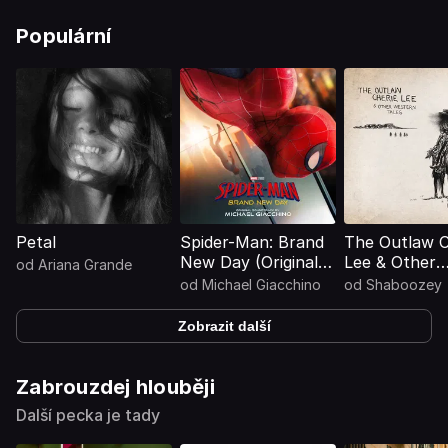
Populární
Petal
Spider-Man: Brand
The Outlaw C
New Day (Original
Lee & Other
od
Ariana Grande
Motion Picture
Western Tale
od
Michael Giacchino
od
Shaboozey
Soundtrack)
Zobrazit další
Zabrouzdej hlouběji
Další pecka je tady