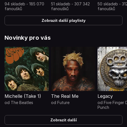
94 skladeb - 185 070
51 skladeb - 307 342
50 skladeb - 31
fanoušků
fanoušků
fanoušků
Zobrazit další playlisty
Novinky pro vás
Michelle (Take 1)
The Real Me
Legacy
od
The Beatles
od
Future
od
Five Finger 
Punch
Zobrazit další