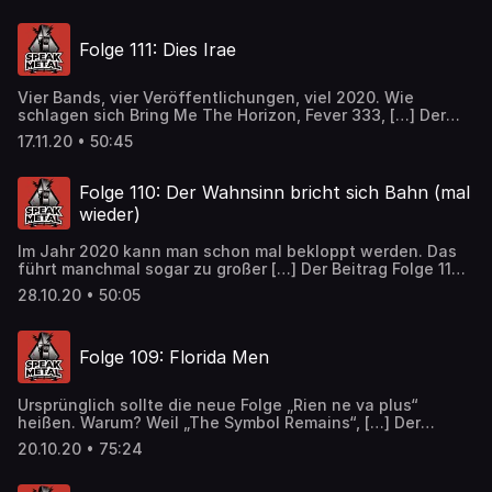
Folge 111: Dies Irae
Vier Bands, vier Veröffentlichungen, viel 2020. Wie
schlagen sich Bring Me The Horizon, Fever 333, […] Der
Beitrag Folge 111: Dies Irae erschien zuerst auf Speak
17.11.20 • 50:45
Metal.
Folge 110: Der Wahnsinn bricht sich Bahn (mal
wieder)
Im Jahr 2020 kann man schon mal bekloppt werden. Das
führt manchmal sogar zu großer […] Der Beitrag Folge 110:
Der Wahnsinn bricht sich Bahn (mal wieder) erschien
28.10.20 • 50:05
zuerst auf Speak Metal.
Folge 109: Florida Men
Ursprünglich sollte die neue Folge „Rien ne va plus“
heißen. Warum? Weil „The Symbol Remains“, […] Der
Beitrag Folge 109: Florida Men erschien zuerst auf Speak
20.10.20 • 75:24
Metal.