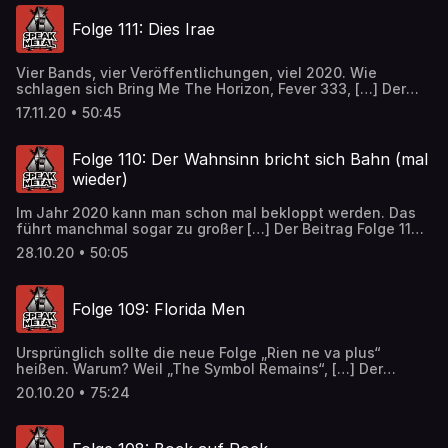
Folge 111: Dies Irae
Vier Bands, vier Veröffentlichungen, viel 2020. Wie
schlagen sich Bring Me The Horizon, Fever 333, […] Der
Beitrag Folge 111: Dies Irae erschien zuerst auf Speak
17.11.20 • 50:45
Metal.
Folge 110: Der Wahnsinn bricht sich Bahn (mal
wieder)
Im Jahr 2020 kann man schon mal bekloppt werden. Das
führt manchmal sogar zu großer […] Der Beitrag Folge 110:
Der Wahnsinn bricht sich Bahn (mal wieder) erschien
28.10.20 • 50:05
zuerst auf Speak Metal.
Folge 109: Florida Men
Ursprünglich sollte die neue Folge „Rien ne va plus“
heißen. Warum? Weil „The Symbol Remains“, […] Der
Beitrag Folge 109: Florida Men erschien zuerst auf Speak
20.10.20 • 75:24
Metal.