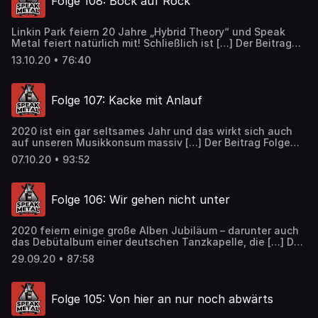
Folge 108: Bock auf Rock
Linkin Park feiern 20 Jahre „Hybrid Theory“ und Speak
Metal feiert natürlich mit! Schließlich ist […] Der Beitrag
Folge 108: Bock auf Rock erschien zuerst auf Speak Metal.
13.10.20 • 76:40
Folge 107: Kacke mit Anlauf
2020 ist ein gar seltsames Jahr und das wirkt sich auch
auf unseren Musikkonsum massiv […] Der Beitrag Folge
107: Kacke mit Anlauf erschien zuerst auf Speak Metal.
07.10.20 • 93:52
Folge 106: Wir gehen nicht unter
2020 feiern einige große Alben Jubiläum – darunter auch
das Debütalbum einer deutschen Tanzkapelle, die […] Der
Beitrag Folge 106: Wir gehen nicht unter erschien zuerst
29.09.20 • 87:58
auf Speak Metal.
Folge 105: Von hier an nur noch abwärts