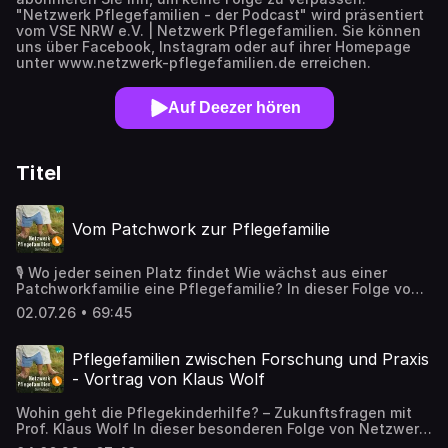
"Netzwerk Pflegefamilien - der Podcast" wird präsentiert
vom VSE NRW e.V. | Netzwerk Pflegefamilien. Sie können
uns über Facebook, Instagram oder auf ihrer Homepage
unter www.netzwerk-pflegefamilien.de erreichen.
Auf Deezer hören
Titel
Vom Patchwork zur Pflegefamilie
🎙 Wo jeder seinen Platz findet Wie wächst aus einer
Patchworkfamilie eine Pflegefamilie? In dieser Folge von
Netzwerk Pflegefamilien – der Podcast spreche ich mit
02.07.26 • 69:45
Alexandra und Paul über ihren ganz persönlichen
Familienweg. Als sie sich kennenlernten, hatten beide
bereits ein Kind aus einer früheren Beziehung.
Pflegefamilien zwischen Forschung und Praxis
Gemeinsam entschieden sie sich später, zwei
- Vortrag von Klaus Wolf
Pflegekinder aufzunehmen – Kinder, die ihre eigenen
Geschichten und besonderen Bedürfnisse mitbringen. Wir
Wohin geht die Pflegekinderhilfe? – Zukunftsfragen mit
sprechen darüber, 🔸 wie aus zwei Familien eine wurde, 🔸
Prof. Klaus Wolf In dieser besonderen Folge von Netzwerk
wie ihre Kinder zu Geschwistern zusammengewachsen
Pflegefamilien – der Podcast hören wir einen Vortrag von