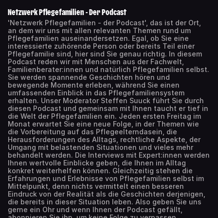
Netzwerk Pflegefamilien - Der Podcast
'Netzwerk Pflegefamilien - der Podcast', das ist der Ort,
an dem wir uns mit allen relevanten Themen rund um
Pflegefamilien auseinandersetzen. Egal, ob Sie eine
interessierte zuhörende Person oder bereits Teil einer
Pflegefamilie sind, hier sind Sie genau richtig. In diesem
Podcast reden wir mit Menschen aus der Fachwelt,
Familienberater:innen und natürlich Pflegefamilien selbst.
Sie werden spannende Geschichten hören und
bewegende Momente erleben, während Sie einen
umfassenden Einblick in das Pflegefamiliensystem
erhalten. Unser Moderator Steffen Suuck führt Sie durch
diesen Podcast und gemeinsam mit Ihnen taucht er tief in
die Welt der Pflegefamilien ein. Jeden ersten Freitag im
Monat erwartet Sie eine neue Folge, in der Themen wie
die Vorbereitung auf das Pflegeelterndasein, die
Herausforderungen des Alltags, rechtliche Aspekte, der
Umgang mit belastenden Situationen und vieles mehr
behandelt werden. Die Interviews mit Expert:innen werden
Ihnen wertvolle Einblicke geben, die Ihnen im Alltag
konkret weiterhelfen können. Gleichzeitig stehen die
Erfahrungen und Erlebnisse von Pflegefamilien selbst im
Mittelpunkt, denn nichts vermittelt einen besseren
Eindruck von der Realität als die Geschichten derjenigen,
die bereits in dieser Situation leben. Also geben Sie uns
gerne ein Ohr und wenn Ihnen der Podcast gefällt,
abonnieren Sie ihn, um keine Folge zu verpassen.