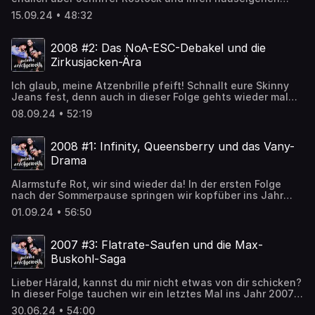
Acast. See acast.com/privacy for more information.
Axel Breitung namens Joe, Franz deckt kontroverse
15.09.24 • 48:32
Aussagen von Anastacia auf und bricht eine Lanze für
Leo von Queensberry. Außerdem: Wie schlimm war
eigentlich die TV-Show „Die 100 nervigsten Deutschen“?
2008 #2: Das NoA-ESC-Debakel und die
Und was was hat es mit der „Lesben-Lüge“ auf sich?Die
Zirkusjacken-Ära
Playlist zum PodcastGalerie Arschgeweih auf
InstagramSchickt uns eine Sprachnachricht!Coverfoto:
Ich glaub, meine Atzenbrille pfeift! Schnallt eure Skinny
Damian HolodIntro & Trenner: Theresa Ziegler Hosted on
Jeans fest, denn auch in dieser Folge gehts wieder mal
Acast. See acast.com/privacy for more information.
sowas von rund: Dani entführt uns in seine dadaistische
08.09.24 • 52:19
Welt der Indie-Rocker, Verena schwärmt von ihrem Ashley-
TISCHdale-Gedächtnislook und Franz öffnet die Pforte zu
einem der dunkelsten Kapitel in der Geschichte der No
2008 #1: Infinity, Queensberry und das Vany-
Angels.Die Playlist zum PodcastGalerie Arschgeweih auf
Drama
InstagramSchickt uns eine Sprachnachricht!Coverfoto:
Damian HolodIntro & Trenner: Theresa Ziegler Hosted on
Alarmstufe Rot, wir sind wieder da! In der ersten Folge
Acast. See acast.com/privacy for more information.
nach der Sommerpause springen wir kopfüber ins Jahr
2008 und beschäftigen uns wieder einmal mit drängenden
01.09.24 • 56:50
Fragen: Was bedeuten die Lyrics von „Infinity 2008“? Mit
welchem Song hätte Vany fast einen Welthit gelandet?
Wann bekommt Daniel seine Musikexpress-Kolumne? Und
2007 #3: Flatrate-Saufen und die Max-
warum ist das Queensberry-Album so gut? Also: Relax,
Buskohl-Saga
take your time!Die Playlist zum PodcastGalerie
Arschgeweih auf InstagramSchickt uns eine
Lieber Hárald, kannst du mir nicht etwas von dir schicken?
Sprachnachricht!Coverfoto: Damian HolodIntro & Trenner:
In dieser Folge tauchen wir ein letztes Mal ins Jahr 2007
Theresa ZieglerDie Playlist zum PodcastGalerie
ab und widmen uns dem vergessenen Schöfferhofer
Arschgeweih auf InstagramSchickt uns eine
30.06.24 • 54:00