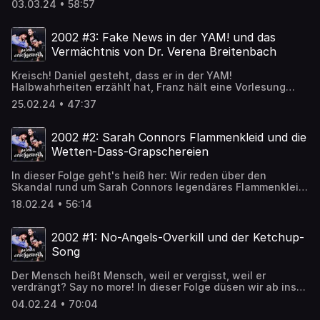
Acast. See acast.com/privacy for more information.
03.03.24 • 58:57
Ballaballa-Sommerhit und wir haben immer noch
Albträume von den Casting-Ungerechtigkeiten, die wir im
Jahr 2003 erleben mussten. Außerdem: Was hat Bernd das
2002 #3: Fake News in der YAM! und das
Brot mit unseren Daddy Issues zu tun? Und wann setzt
Vermächtnis von Dr. Verena Breitenbach
sich „Chihuahua“ endlich als Begrüßung durch?Die Playlist
zum PodcastGalerie Arschgeweih auf InstagramSchickt
Kreisch! Daniel gesteht, dass er in der YAM!
uns eine Sprachnachricht!Coverfoto: Damian HolodIntro &
Halbwahrheiten erzählt hat, Franz hält eine Vorlesung
Trenner: Theresa Ziegler Hosted on Acast. See
über Indira Weis’ wilden Lebenslauf und Verena wühlt sich
acast.com/privacy for more information.
25.02.24 • 47:37
durch das Œuvre ihrer liebsten Namensvetterin: Dr. Verena
Breitenbach. So viel sei gesagt: Diese Folge ist alles
andere als verklemmt.Die Playlist zum PodcastGalerie
2002 #2: Sarah Connors Flammenkleid und die
Arschgeweih auf InstagramSchickt uns eine
Wetten-Dass-Grapschereien
Sprachnachricht!Coverfoto: Damian HolodIntro & Trenner:
Theresa Ziegler Hosted on Acast. See acast.com/privacy
In dieser Folge geht's heiß her: Wir reden über den
for more information.
Skandal rund um Sarah Connors legendäres Flammenkleid,
das 2002 für eine mittelschwere Krise in Deutschland
18.02.24 • 56:14
gesorgt hat, und warum Thomas Gottschalk endlich in
Rente gehen muss. Außerdem: Wo ist Anastacia-Freak
Peggy? Wann kommen die Iltis-Strähnen zurück? Und
2002 #1: No-Angels-Overkill und der Ketchup-
warum hat Sandy zwei Gesichter?Die Playlist zum
Song
PodcastGalerie Arschgeweih auf InstagramSchickt uns
eine Sprachnachricht!Coverfoto: Damian HolodIntro &
Der Mensch heißt Mensch, weil er vergisst, weil er
Trenner: Theresa Ziegler Hosted on Acast. See
verdrängt? Say no more! In dieser Folge düsen wir ab ins
acast.com/privacy for more information.
Jahr 2002 und graben all die vergessenen und
04.02.24 • 70:04
verdrängten Hits aus. Es geht um „Now... Us!“, Groove