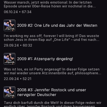
Wasser marsch, jetzt wirds emotional: In der letzten
Episode unserer 00er-Reise hören wir nochmal in die
mausigsten Sprachis unserer Hörer:innen rein, küren die
06.10.24 • 67:34
wichtigsten Chokeholder:innen und fragen uns, was
eigentlich aus Benny Kieckhäben wurde. Unser
Versprechen: Diese Folge fühlt sich an wie ein virtueller
2009 #2: One Life und das Jahr der Westen
Stirnkuss.Die Playlist zum PodcastGalerie Arschgeweih
auf InstagramSchickt uns eine
Sprachnachricht!Coverfoto: Damian HolodIntro & Trenner:
I'm working my ass off, forever I will bring it! Das wusste
Theresa Ziegler Hosted on Acast. See acast.com/privacy
schon Jess in ihrem Rap auf „One Life“ – und frei nach
for more information.
diesem Motto geben wir in dieser Folge nochmal alles.
29.09.24 • 60:32
Franz schafft wieder mal Gerechtigkeit, wo Gerechtigkeit
gebührt, Verena präsentiert die Frisur des Jahres 2009
und Daniel serviert seine Hot Takes zu DSDS 2009. In
2009 #1: Atzenparty dingeling!
diesem Sinne: We don't care about consequence!Die
Playlist zum PodcastGalerie Arschgeweih auf
InstagramSchickt uns eine Sprachnachricht!Coverfoto:
Was ist los, es ist Party angesagt! In dieser Folge setzen
Damian HolodIntro & Trenner: Theresa Ziegler Hosted on
wir mal wieder unsere Atz:innenbrille auf, philosophieren
Acast. See acast.com/privacy for more information.
über den Bandnamen von Some & Any, zollen Jeanette
22.09.24 • 52:21
Tribut und nehmen Abschied von Dr. Vany. Außerdem:
Warum kann man Jungle Drum nur lieben oder hassen und
was hat Heidi Klum mit diesem Song zu tun? In diesem
2008 #3: Jennifer Rostock und unser
Sinne: Rroo ka do ka do goong ka do ka roo ka doong
nervigster Deutscher
doong!Die Playlist zum PodcastGalerie Arschgeweih auf
InstagramSchickt uns eine Sprachnachricht!Coverfoto:
Tanz dich barfuß durch die Welt! In dieser Folge reden wir
Damian HolodIntro & Trenner: Theresa Ziegler Hosted on
endlich über Jennifer Rostock und ihren hauseigenen