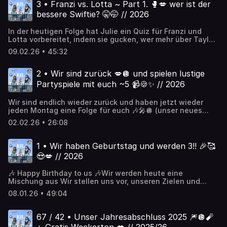
‎https://whatsapp.com/channel/0029Va9BYko1Hsq39zGGiF3
3 • Franzi vs. Lotta ~ Part 1. 🥊💋 wer ist der
Instagram: https://www.instagram.com/fjl.talk.time?
bessere Swiftie? 🤫🤭 // 2026
igsh=bTNjcHM0eThodTd0 YouTube:
https://www.youtube.com/@FJLTalkTimeSnapchat:
In der heutigen Folge hat Julie ein Quiz für Franzi und
https://t.snapchat.com/oO7H1lM1E-Mail:
Lotta vorbereitet, indem sie gucken, wer mehr über Taylor
fjl.talk.time@gmail.com Ngl:https://ngl.link/fjltalktime
Swift weiß 💋🫶🏻❗️natürlich ist der Titel nur als Spaß
09.02.26 • 45:32
gemeint und es geht nicht wirklich darum, wer der
„bessere“ Swiftie ist! Es gibt nämlich keine besseren oder
schlechteren Swifties ❗️und jetzt viel Spaß mit der Podcast
2 • Wir sind zurück 💋🪩 und spielen lustige
Folge! 🥰
Partyspiele mit euch ~5 📹🍪✨ // 2026
Wir sind endlich wieder zurück und haben jetzt wieder
jeden Montag eine Folge für euch 🎶🎤🪩 (unser neues
Cover kommt aber erst ein bisschen später) 😭Unsere
02.02.26 • 26:08
Links: WhatsApp:
‎https://whatsapp.com/channel/0029Va9BYko1Hsq39zGGiF3
Instagram: https://www.instagram.com/fjl.talk.time?
1 • Wir haben Geburtstag und werden 3!! 🎉🥰
igsh=bTNjcHM0eThodTd0 YouTube:
😍💋 // 2026
https://www.youtube.com/@FJLTalkTimeSnapchat:
https://t.snapchat.com/oO7H1lM1E-Mail:
🎶 Happy Birthday to us 🎶Wir werden heute eine
fjl.talk.time@gmail.com Ngl:https://ngl.link/fjltalktime
Mischung aus Wir stellen uns vor, unseren Zielen und
unseren Veränderungen machen! 🫶🏻💋 Ganz wichtig zu
08.01.26 • 49:04
sagen ist auch noch, dass wir ab jetzt eine E-Mail adresse
haben: fjl.talk.time@gmail.com ✨🎉 Viel Spaß mit dieser
Folge und danke, dass ihr es uns ermöglicht habt das
67 / 42 • Unser Jahresabschluss 2025 🎆🪩🧨
ganze 3 Jahre schon zu machen! 💞💞❗️Wir werden jetzt