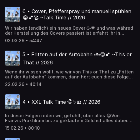
igsh=bTNjcHM0eThodTd0 YouTube:
https://www.youtube.com/@FJLTalkTimeSnapchat:
6 • Cover, Pfefferspray und manuell spühlen
https://t.snapchat.com/oO7H1lM1E-Mail:
😭💕🥰 ~Talk Time // 2026
fjl.talk.time@gmail.com Ngl:https://ngl.link/fjltalktime
Wir haben (endlich) ein neues Cover 🥳💗 und was währed
der Herstellung des Covers passiert ist erfahrt ihr in
dieser Folge 🫶😊. Außerdem haben wir ein Pfefferspray
02.03.26 • 54:47
hergestellt und mussten manuell spühlen 🥲💩Die
Fanpage: Folge dem Kanal FJL Talk Time Fanpage✨💋🤞🏻
auf WhatsApp:
5 • Fritten auf der Autobahn 🚲😌💕 ~This or
https://whatsapp.com/channel/0029VbBwVrkEquiXMoMpl01
That // 2026
Links: WhatsApp:
‎https://whatsapp.com/channel/0029Va9BYko1Hsq39zGGiF3
Wenn ihr wissen wollt, wie wir von This or That zu „Fritten
Instagram: https://www.instagram.com/fjl.talk.time?
auf der Autobahn“ kommen, dann hört euch diese Folge
igsh=bTNjcHM0eThodTd0 YouTube:
an 💋😉 Außerdem stellen wir fest, dass wir fast unsere
https://www.youtube.com/@FJLTalkTimeSnapchat:
22.02.26 • 40:14
ganze Nachbarschaft durch gestalkt haben 🫣🤭Unsere
https://t.snapchat.com/oO7H1lM1E-Mail:
Links: WhatsApp:
fjl.talk.time@gmail.com Ngl:https://ngl.link/fjltalktimeFolgt
‎https://whatsapp.com/channel/0029Va9BYko1Hsq39zGGiF3
uns gerne und lasst 5 Sterne da ☺️🫶
4 • XXL Talk Time 🤭✨️🎀 // 2026
Instagram: https://www.instagram.com/fjl.talk.time?
igsh=bTNjcHM0eThodTd0 YouTube:
https://www.youtube.com/@FJLTalkTimeSnapchat:
In dieser Folgen reden wir, gefühlt, über alles 😂Von
https://t.snapchat.com/oO7H1lM1E-Mail:
Franzis Praktikum bis zu geklautem Geld ist alles dabei.
fjl.talk.time@gmail.com Ngl:https://ngl.link/fjltalktime
Außerdem erzählt Julie, was sie als Profilfach gewählt
15.02.26 • 80:10
und Franzi erzählt von ihrem Traumhaus 💋💕Unsere Links:
WhatsApp: