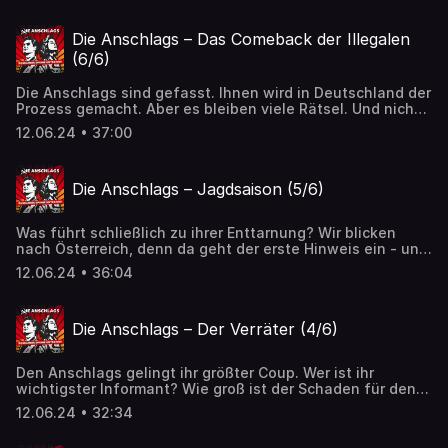
Und platziert Russland noch immer Spione mit falscher
Identität im Westen? Von Manuel Bewarder, Palina Milling
und Florian Flade.
Die Anschlags – Das Comeback der Illegalen
(6/6)
Die Anschlags sind gefasst. Ihnen wird in Deutschland der
Prozess gemacht. Aber es bleiben viele Rätsel. Und nicht
nur das: Viel weist darauf hin, dass die Zeit der Illegalen
12.06.24 • 37:00
mit den Anschlags nicht zu Ende gegangen ist.// Von
Manuel Bewarder, Palina Milling und Florian Flade -
WDR/NDR 2024 Von Palina Milling, Manuel Bewarder und
Die Anschlags – Jagdsaison (5/6)
Florian Flade.
Was führt schließlich zu ihrer Enttarnung? Wir blicken
nach Österreich, denn da geht der erste Hinweis ein - und
die Jagd beginnt: Sind die deutschen Ermittler den
12.06.24 • 36:04
Spionen einen Schritt voraus? Oder können die Anschlags
doch noch rechtzeitig fliehen?// Von Manuel Bewarder,
Palina Milling und Florian Flade - WDR/NDR 2024 Von
Die Anschlags – Der Verräter (4/6)
Palina Milling, Manuel Bewarder und Florian Flade.
Den Anschlags gelingt ihr größter Coup. Wer ist ihr
wichtigster Informant? Wie groß ist der Schaden für den
Westen? Um Antworten zu finden, reisen wir nach Holland
12.06.24 • 32:34
und treffen dort einen verurteilten Diplomaten.// Von
Manuel Bewarder, Palina Milling und Florian Flade -