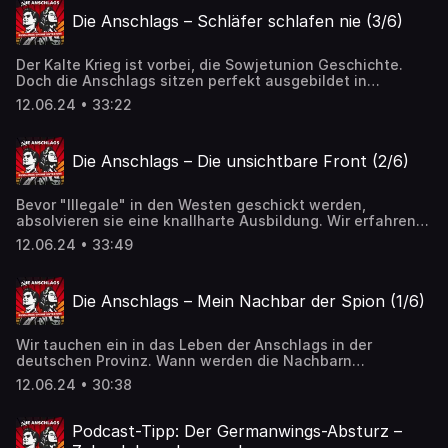
WDR/NDR 2024 Von Palina Milling, Manuel Bewarder und
Die Anschlags – Schläfer schlafen nie (3/6)
Florian Flade.
Der Kalte Krieg ist vorbei, die Sowjetunion Geschichte.
Doch die Anschlags sitzen perfekt ausgebildet in
Deutschland. Wie zwei Satelliten kreisen sie auf der
12.06.24 • 33:22
Umlaufbahn, aber die Bodenstation funkt nicht mehr. Aber
dann funkt sie auf einmal doch.// Manuel Bewarder, Palina
Milling und Florian Flade - WDR/NDR 2024 Von Palina
Die Anschlags – Die unsichtbare Front (2/6)
Milling, Manuel Bewarder und Florian Flade.
Bevor "Illegale" in den Westen geschickt werden,
absolvieren sie eine knallharte Ausbildung. Wir erfahren
von einem ehemaligen Spion, worauf Moskau Wert legt.
12.06.24 • 33:49
Dann führt uns die Recherche nach Österreich: das Land,
in dem Spione "geboren" werden.// Von Manuel Bewarder,
Palina Milling und Florian Flade - WDR/NDR 2024 Von
Die Anschlags – Mein Nachbar der Spion (1/6)
Palina Milling, Manuel Bewarder und Florian Flade.
Wir tauchen ein in das Leben der Anschlags in der
deutschen Provinz. Wann werden die Nachbarn
skeptisch? Warum wählt Russland ausgerechnet die
12.06.24 • 30:38
Anschlags für die geheime Mission aus? Und warum sind
diese Spione so außergewöhnlich?// Von Manuel
Bewarder, Palina Milling und Florian Flade - WDR/NDR
Podcast-Tipp: Der Germanwings-Absturz –
2024 Von Palina Milling, Manuel Bewarder und Florian