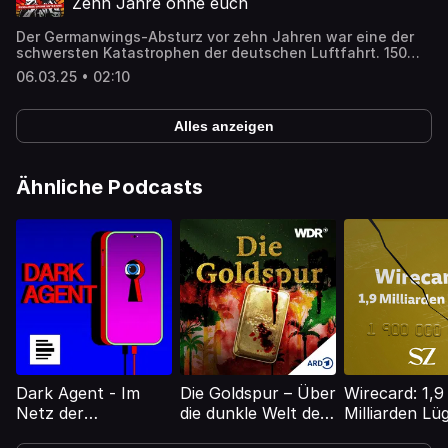
Zehn Jahre ohne euch
Flade.
Der Germanwings-Absturz vor zehn Jahren war eine der
schwersten Katastrophen der deutschen Luftfahrt. 150
Menschen sind gestorben. Bis heute beschäftigt
06.03.25 • 02:10
Angehörige und die Justiz eine Frage: Wer trägt
Verantwortung? Der neue WDR-Podcast „Der
Germanwings Absturz – Zehn Jahre ohne euch“ erzählt
Alles anzeigen
die Geschichte zweier Familien, die beim Absturz geliebte
Menschen verloren haben. Alle Folgen des Podcasts
findet ihr in der ARD Audiothek: https://1.ard.de/die-
anschlags-tipp-germanwings-absturz-podcast Von WDR.
Ähnliche Podcasts
Dark Agent - Im
Die Goldspur – Über
Wirecard: 1,9
Netz der
die dunkle Welt des
Milliarden Lü
Geheimdienste
Goldhandels | WDR