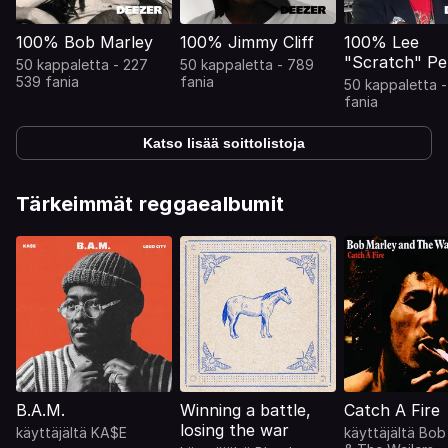
100% Bob Marley
100% Jimmy Cliff
100% Lee
"Scratch" Pe
50 kappaletta - 227
50 kappaletta - 789
539 fania
fania
50 kappaletta -
fania
Katso lisää soittolistoja
Tärkeimmät reggaealbumit
B.A.M.
Winning a battle,
Catch A Fire
losing the war
käyttäjältä
KA$E
käyttäjältä
Bob