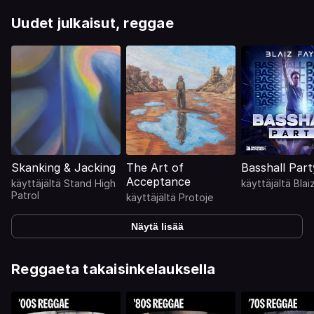
Uudet julkaisut, reggae
Skanking & Jacking
The Art of
Basshall Part
Acceptance
käyttäjältä
Stand High
käyttäjältä
Blai
Patrol
käyttäjältä
Protoje
Näytä lisää
Reggaeta takaisinkelauksella