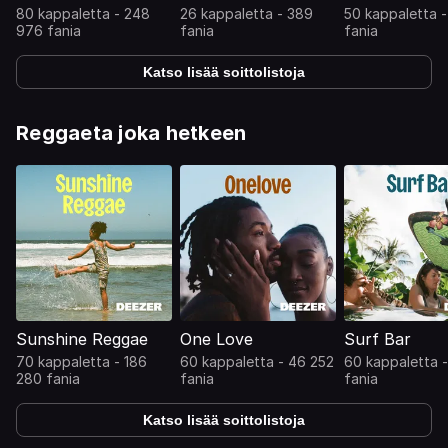
80 kappaletta - 248
26 kappaletta - 389
50 kappaletta 
976 fania
fania
fania
Katso lisää soittolistoja
Reggaeta joka hetkeen
Sunshine Reggae
One Love
Surf Bar
70 kappaletta - 186
60 kappaletta - 46 252
60 kappaletta 
280 fania
fania
fania
Katso lisää soittolistoja