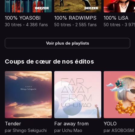
100% YOASOBI
100% RADWIMPS
100% LiSA
30 titres - 4 386 fans
50 titres - 2 585 fans
50 titres - 3 97
Voir plus de playlists
Coups de cœur de nos éditos
Tender
Far away from
YOLO
par
Shingo Sekiguchi
par
Uchu Mao
par
ASOBOiSM