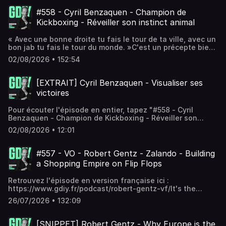
Combien ça gagne une conciergerie de luxe - Ruben
découvre la rudesse du rôle en même temps que la
Abitbol Ton métier : privatiser le Louvre pour une soirée,
richesse de la transmission.“Le bon coach, il prend des
#558 - Cyril Benzaquen - Champion de
ou faire fermer le pont de Brooklyn pour une demande en
décisions, il les explique, mais il ne fait pas de compromis.
Kickboxing - Réveiller son instinct animal
mariage.Voici comment fonctionne une conciergerie de
Jamais.”Dans cet échange (rediffusion de l'épisode 137),
luxe à plusieurs millions d’euros de volumes d’affaires,
Yannick revient sans filtre sur chacune de ses vies
« Avec une bonne droite tu fais le tour de ta ville, avec un
expliquée sans bullshit par Ruben, dirigeant de My
:Grandir loin des siens et se construire une identité entre
bon jab tu fais le tour du monde. »C'est un précepte bien
Concierge, une entreprise familiale fondée en 2004.Un
deux continentsSa façon de compter ses heures
connu des amoureux de sports de combat mais rares sont
business que beaucoup fantasment… mais dont presque
d'entraînement : seules celles faites en plus des autres
02/08/2026 • 152:54
ceux qui le vivent vraiment.Cyril Benzaquen fait partie des
personne ne comprend le modèle économique.Dans cet
comptaient, jusqu'à 15 par semaineSes débuts de
Français les plus titrés du secteur, avec 8 championnats
épisode, Ruben m’explique tout :Les abonnements, les
chanteur dans les MJC, juste après avoir soulevé la
du monde de kickboxing remportés aux quatre coins du
commissions, le “négoce”, le B2C, le B2B, la marque
[EXTRAIT] Cyril Benzaquen - Visualiser ses
Coupe DavisLa méthode pour sélectionner et faire
globe.Pourtant jusqu’à l’adolescence, Cyril se tient loin
blanche, les voyages à 50 000 € la semaine, et surtout
adhérer un groupe d’individusTransmettre à ses 5 enfants
victoires
des salles de sport qui ne l’attirent pas du tout.
comment gagner de l’argent sans jamais sur-facturer le
sans jamais forcer leur voieUne discussion qui 6 ans plus
Légèrement en surpoids, son déclic vient à 13 ans lorsqu’il
client final.Dans les grandes lignes :– une conciergerie
tard est encore intacte dans ma mémoire. On parle de
Pour écouter l'épisode en entier, tapez "#558 - Cyril
pousse la porte d'un club de boxe.Venu pour changer son
fondée en 2004, restée 100 % indépendante– un modèle
réinvention, de transmission entre générations, et de ce
Benzaquen - Champion de Kickboxing - Réveiller son
corps, il se prend de passion pour la discipline.Pendant
basé sur l’abonnement annuel– environ 400 clients actifs–
que ça coûte vraiment de rester fidèle à ses valeurs,
instinct animal" sur votre plateforme d'écoute.Hébergé
dix ans, il cumule deux entraînements par jour à côté des
22 000 partenaires dans le monde entier– 75 % du
02/08/2026 • 12:01
même au sommet.TIMELINE00:00:00 : Enchaîner les heures
par Audiomeans. Visitez audiomeans.fr/politique-de-
cours au lycée puis à Paris-Dauphine.En 2014, alors qu'il
business tiré par la conciergerie, qui finance le reste du
de gloire00:11:19 : S’occuper des hommes et non des
confidentialite pour plus d'informations.
est encore en master, il part trois semaines en Thaïlande
groupeOn parle aussi du besoin en trésorerie énorme
joueurs00:26:33 : Pourquoi un bon coach ne fait jamais de
pour les championnats du monde amateurs et revient
#557 - VO - Robert Gentz - Zalando - Building
(avancer parfois 100 000 € pour un seul client), et de
compromis00:40:01 : Quitter le Cameroun à 12 ans et
médaillé, juste à temps pour passer ses
pourquoi ce métier ressemble plus à une force
a Shopping Empire on Flip Flops
décider de devenir pro00:49:49 : 15 heures d'entraînement
partiels.Aujourd’hui, Cyril compte huit titres de champion
commerciale du luxe qu’à un service client premium.Un
de plus que les autres00:56:15 : “Footing, abdos, pompes :
du monde, près de 80 combats et une ceinture reconquise
épisode ultra concret pour comprendre l’un des business
ça c’est ton jour de repos”01:09:00 : "C'est le regard de
Retrouvez l'épisode en version française ici :
en avril 2026.Mais il n'est plus seulement combattant.Cyril
les plus mal compris du luxe, entre relationnel, finance,
l'autre qui décide de ce que tu es" : Johannesburg sous
https://www.gdiy.fr/podcast/robert-gentz-vf/It's the
est très tôt devenu acteur de toute la chaîne de valeur de
débrouille…Et bien sûr, les coulisses et les demandes les
l'apartheid01:29:37 : Chanter pour donner de la
largest e-commerce company in Europe, just behind
ses combats en les produisant avec son entourage.On
26/07/2026 • 132:09
plus WTF que MyConcierge a du gérer.Pour contacter
joie01:39:50 : S'oublier complètement pour devenir un bon
Amazon.And it all started with flip flops.Robert Gentz co-
parle de sport, d'argent et de mental :Sa méthode de
Ruben : profil linkedin profil insta Et rdv sur MyConcierge :
coach01:57:05 : “Pendant des mois j’ai mangé, dormi,
founded Zalando in 2008, after his first startup left him
visualisation pour s'immerger dans les combats plusieurs
https://myconcierge.myagency.group/en/my-concierge-
respiré uniquement pour Roland-Garros”On a parlé de
too broke to buy a flight ticket home from Mexico.With his
[SNIPPET] Robert Gentz - Why Europe is the
jours avantAthlète, promoteur, producteur : pourquoi avoir