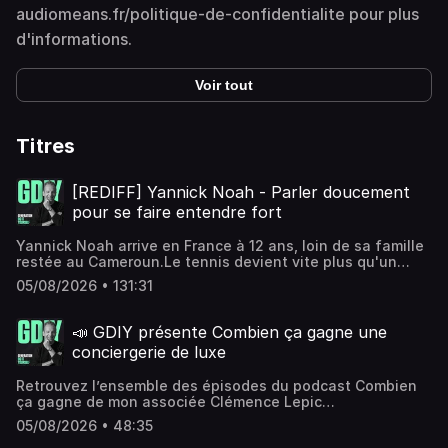
audiomeans.fr/politique-de-confidentialite pour plus
d'informations.
Voir tout
Titres
[REDIFF] Yannick Noah - Parler doucement
pour se faire entendre fort
Yannick Noah arrive en France à 12 ans, loin de sa famille
restée au Cameroun.Le tennis devient vite plus qu'un
sport : une obsession qui rythme chacune de ses
05/08/2026 • 131:31
journées.En 1983, il gagne Roland-Garros, chez lui, devant
ses parents, ses coachs et son public. Le rêve exact qu'il
avait visualisé des dizaines de fois.Mais au sommet de sa
📣 GDIY présente Combien ça gagne une
gloire, il prend la décision de raccrocher la raquette pour
conciergerie de luxe
se réinventer en chanteur. À contre-courant diront
certains, au bon moment selon lui.“Saga Africa” devient
Retrouvez l’ensemble des épisodes du podcast Combien
un tube et cette deuxième carrière un succès
ça gagne de mon associée Clémence Lepic
unanime.Des années plus tard, nouveau virage : il devient
icihttps://podcasts.audiomeans.fr/l/combien-ca-gagne-
capitaine de l'équipe de France de Coupe Davis, puis
05/08/2026 • 48:35
085c8635?u=IDctTxMVyH&ckey=9b3382d38262[REDIFF] -
coach de Fed Cup, puis consultant pour le PSG. Il