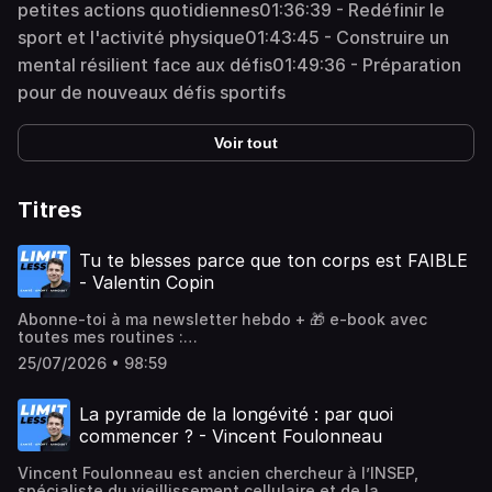
petites actions quotidiennes01:36:39 - Redéfinir le
sport et l'activité physique01:43:45 - Construire un
mental résilient face aux défis01:49:36 - Préparation
pour de nouveaux défis sportifs
Voir tout
Titres
Tu te blesses parce que ton corps est FAIBLE
- Valentin Copin
Abonne-toi à ma newsletter hebdo + 🎁 e-book avec
toutes mes routines :
https://limitlessproject.substack.comValentin Copin est
25/07/2026 • 98:59
L’EXPERT français du tendon et de la prévention des
blessures. Kiné et préparateur physique, c'est aussi un
athlète polyvalent, instructeur StrongFirst et spécialiste
La pyramide de la longévité : par quoi
de l'entraînement fonctionnel.Dans cet épisode :Pourquoi
commencer ? - Vincent Foulonneau
on se blesse et comment ce simple exercice peut tout
changerComment 1 série peut développer 90% des gains
Vincent Foulonneau est ancien chercheur à l’INSEP,
musculairesForce athlétique, marathon, hyrox : la clé pour
spécialiste du vieillissement cellulaire et de la