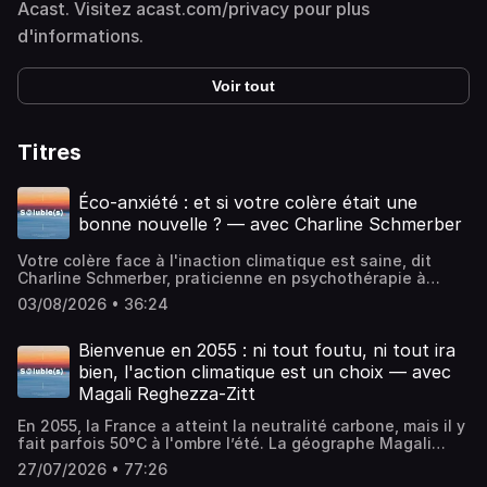
Acast. Visitez acast.com/privacy pour plus
d'informations.
Voir tout
Titres
Éco-anxiété : et si votre colère était une
bonne nouvelle ? — avec Charline Schmerber
Votre colère face à l'inaction climatique est saine, dit
Charline Schmerber, praticienne en psychothérapie à
Montpellier et cofondatrice du RAFUE — à condition de
03/08/2026 • 36:24
savoir où elle va. 4,2 millions de Français sont éco-
anxieux selon l'Observatoire de l'éco-anxiété et l'ADEME,
et ce n'est pas une maladie mentale : dans cet épisode,
Bienvenue en 2055 : ni tout foutu, ni tout ira
elle déroule la peur, la tristesse, la colère et la culpabilité,
bien, l'action climatique est un choix — avec
et montre comment en refaire du mouvement.💡 DANS CET
Magali Reghezza-Zitt
ÉPISODE, VOUS APPRENDREZ :- Pourquoi l'éco-anxiété
n'est pas une maladie mentale, et ce que le mot recouvre
En 2055, la France a atteint la neutralité carbone, mais il y
vraiment- Ce qui distingue la solastalgie de l'éco-anxiété,
fait parfois 50°C à l'ombre l’été. La géographe Magali
et pourquoi la nuance change la prise en charge-
Reghezza-Zitt, ancienne membre du Haut Conseil pour le
Comment une praticienne légitime la peur au lieu de
27/07/2026 • 77:26
climat, raconte ce futur décarboné qu'aucun de nous n'a
chercher à l'éteindre - La différence entre culpabilité