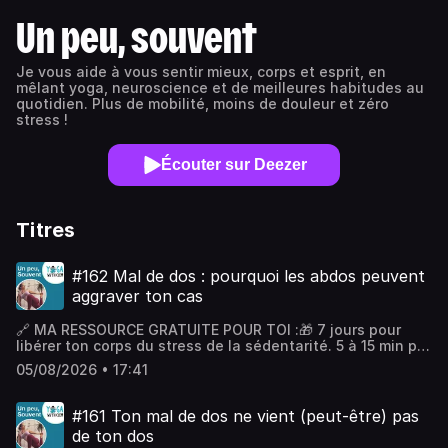
Un peu, souvent
Je vous aide à vous sentir mieux, corps et esprit, en
mêlant yoga, neuroscience et de meilleures habitudes au
quotidien. Plus de mobilité, moins de douleur et zéro
stress !
Écouter sur Deezer
Titres
#162 Mal de dos : pourquoi les abdos peuvent
aggraver ton cas
🔗 MA RESSOURCE GRATUITE POUR TOI :🎁 7 jours pour
libérer ton corps du stress de la sédentarité. 5 à 15 min par
jour, sans matériel – Programme Posture Reset GRATUIT →
05/08/2026 • 17:41
https://yogawithclem.com/landing/posture-resetTon
médecin t'a dit de renforcer tes abdos, tu t'y es mis
sérieusement, et ton dos va moins bien qu'avant. Ce n'est
#161 Ton mal de dos ne vient (peut-être) pas
pas toi le problème, et le conseil n'était pas faux non
de ton dos
plus. Dans cet épisode, je t'explique quels muscles sont