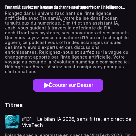
TsunamIA: surfez sur la vague du changement apporté par l'intelligence
artificielle
Plongez dans l'univers fascinant de l'intelligence
artificielle avec TsunamIA, votre balise dans l'océan
tumultueux du numérique. Dimitri et son assistant IA,
Josh, vous guident à travers la déferlante de l'IA,
déchiffrant ses mystères, ses innovations et ses impacts.
Que vous soyez novice en matière d'IA ou un technophile
aguerri, ce podcast vous offre des éclairages uniques,
des interviews d'experts et des discussions
enrichissantes. Rejoignez-nous et surfez sur la vague du
changement apporté par l'intelligence artificielle. Votre
voyage au cœur de la révolution numérique commence ici.
Hébergé par Acast. Visitez acast.com/privacy pour plus
d'informations.
Écouter sur Deezer
Titres
#131 - Le bilan IA 2026, sans filtre, en direct de
VivaTech
Épisode spécial enregistré en direct de VivaTech 2026. On