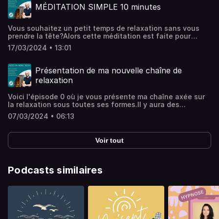
MÉDITATION SIMPLE 10 minutes
Visitez ausha.co/politique-de-confidentialite pour plus
d'informations.
Vous souhaitez un petit temps de relaxation sans vous
prendre la tête?Alors cette méditation est faite pour
vous.Pas besoin de réfléchir. Vous n'avez à vous laisser
17/03/2024 • 13:01
guider... et la détente viendra toute seule.Hébergé par
Ausha. Visitez ausha.co/politique-de-confidentialite pour
plus d'informations.
Présentation de ma nouvelle chaîne de
relaxation
Voici l'épisode 0 où je vous présente ma chaîne axée sur
la relaxation sous toutes ses formes.Il y aura des
respirations, des méditations, des méthodes de gestion
07/03/2024 • 06:13
des émotions, des interviews de personnes inspirantes et
des conférences sur des sujets tels que les émotions, le
stress, la confiance en soi...Vous retrouverez un nouvel
Voir tout
épisode tous les dimanches!N'hésitez pas à partager, à
me donner votre avis, des suggestions et à donner de la
force!🙏 MERCI 🙏 Jocelyn NeauSophrologue, masseur
bien-être et émotionnel, coach sportif et conférencier67B
Podcasts similaires
rue Roger Salengro, ToursHébergé par Ausha. Visitez
ausha.co/politique-de-confidentialite pour plus
d'informations.