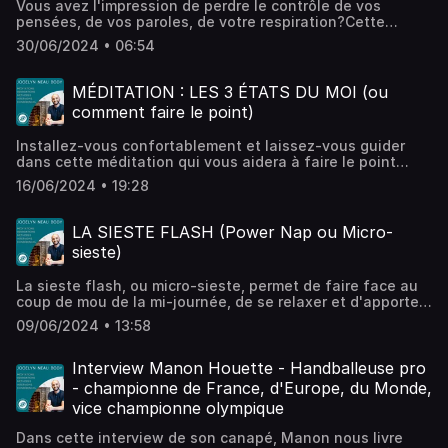
Vous avez l'impression de perdre le contrôle de vos
ausha.co/politique-de-confidentialite pour plus
pensées, de vos paroles, de votre respiration?Cette
d'informations.
technique est faite pour vous!Dans cet épisode, nous
30/06/2024 • 06:54
allons prendre le temps de retrouver la respiration
ventrale et l'associer avec la respiration thoracique, et
créer des pont, des lien entre elles. Cela aidera le
MÉDITATION : LES 3 ÉTATS DU MOI (ou
diaphragme à se détendre et votre respiration naturelle
comment faire le point)
deviendra plus grande, facilitant ainsi l'apport en
oxygène durant les phases de repos.Cette technique est
Installez-vous confortablement et laissez-vous guider
parfaitement maîtrisée par les apnéiste pour améliorer
dans cette méditation qui vous aidera à faire le point
leur capacité respiratoire.À vous de jouer!Hébergé par
avec vous-même d'une façon calme, lucide et
Ausha. Visitez ausha.co/politique-de-confidentialite pour
16/06/2024 • 19:28
bienveillante.L'épisode vous plaît? N'hésitez- pas à vous
plus d'informations.
abonner sur votre application et à en parler / partager à
vos proches.Hébergé par Ausha. Visitez
LA SIESTE FLASH (Power Nap ou Micro-
ausha.co/politique-de-confidentialite pour plus
sieste)
d'informations.
La sieste flash, ou micro-sieste, permet de faire face au
coup de mou de la mi-journée, de se relaxer et d'apporter
un regain d’énergie à l’organisme. Il ne s’agit pas de
09/06/2024 • 13:58
s’endormir profondément mais de se reposer et de
permettre au corps et à l’esprit derécupérer.L’état induit
par la micro sieste est similaire au sommeil léger, un état
Interview Manon Houette - Handballeuse pro
dont il est facile d’émerger. Contrairement à une sieste
- championne de France, d'Europe, du Monde,
plus longue, le retour à votre activité se fera sans
vice championne olympique
transition et sans difficulté. Véritable aire de repos, la
micro-sieste redonne de l’élan à votre journée.Une micro-
Dans cette interview de son canapé, Manon nous livre
sieste dure généralement 5 à 20 minutes. Elle ne «