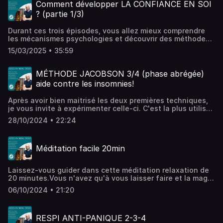
traités ensembles.Belle écoute, et n'hésitez pas à me
Comment développer LA CONFIANCE EN SOI
faire part de vos retours sur les réseaux.MerciHébergé par
? (partie 1/3)
Ausha. Visitez ausha.co/politique-de-confidentialite pour
plus d'informations.
Durant ces trois épisodes, vous allez mieux comprendre
les mécanismes psychologies et découvrir des méthodes
pour développer la confiance en vous.Les personnes
15/03/2025 • 35:59
présentes lors d'une de mes conférences sur ce sujet
auront l'occasion de retrouver des concepts et réflexions
traités ensembles.Belle écoute, et n'hésitez pas à me
MÉTHODE JACOBSON 3/4 (phase abrégée)
faire part de vos retours sur les réseaux.MerciHébergé par
aide contre les insomnies!
Ausha. Visitez ausha.co/politique-de-confidentialite pour
plus d'informations.
Après avoir bien maitrisé les deux premières techniques,
je vous invite à expérimenter celle-ci. C'est la plus utilisée
(par mes clients et par moi-même) quand le corps n'arrive
28/10/2024 • 22:24
pas à se poser, notamment contre l'insomnie.Dites-moi ce
que vous en pensez!Hébergé par Ausha. Visitez
ausha.co/politique-de-confidentialite pour plus
Méditation facile 20min
d'informations.
Laissez-vous guider dans cette méditation relaxation de
20 minutes.Vous n'avez qu'à vous laisser faire et la magie
opère naturellement.Hébergé par Ausha. Visitez
06/10/2024 • 21:20
ausha.co/politique-de-confidentialite pour plus
d'informations.
RESPI ANTI-PANIQUE 2-3-4