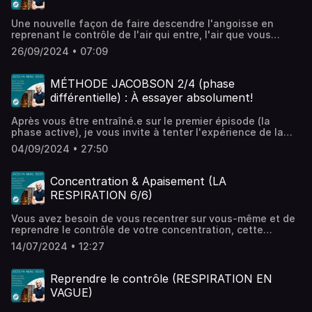
Une nouvelle façon de faire descendre l'angoisse en
reprenant le contrôle de l'air qui entre, l'air que vous
gardez et l'air qui ressort de votre corps.J'adore les
26/09/2024 • 07:09
sessions après cette séance!A vous de juger et dites-moi
ce que vous en pensez.Hébergé par Ausha. Visitez
ausha.co/politique-de-confidentialite pour plus
MÉTHODE JACOBSON 2/4 (phase
d'informations.
différentielle) : À essayer absolument!
Après vous être entraîné.e sur le premier épisode (la
phase active), je vous invite à tenter l'expérience de la
deuxième phase : la phase différentielle.Elle est juste
04/09/2024 • 27:50
incroyable! En plus de contracter volontairement certaines
parties du corps (comme lors du premier épisode), il vous
faudra relâcher TOUT LE RESTE DE VOTRE CORPS.Difficile
Concentration & Apaisement (LA
au début, puis déroutant, pour ensuite devenir
RESPIRATION 6/6)
incroyablement apaisant.Une magnifique expérience!
N'hésitez pas à me transmettre vos ressentis.Hébergé par
Vous avez besoin de vous recentrer sur vous-même et de
Ausha. Visitez ausha.co/politique-de-confidentialite pour
reprendre le contrôle de votre concentration, cette
plus d'informations.
respiration est idéale.Je préfère vous prévenir : ce n'est
14/07/2024 • 12:27
pas une respiration facile. C'est le genre de technique qui
se développe et s'affine avec le nombre de pratiques.
Perso, j'adore! Et c'est toujours une belle découverte de la
Reprendre le contrôle (RESPIRATION EN
part de mes client(e)s à mon cabinet. Et vous, vous en
VAGUE)
pensez quoi?Je vous conseille de la faire très
régulièrement.Hébergé par Ausha. Visitez