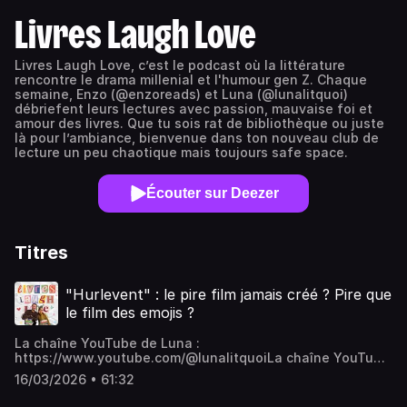
Livres Laugh Love
Livres Laugh Love, c’est le podcast où la littérature
rencontre le drama millenial et l'humour gen Z. Chaque
semaine, Enzo (@enzoreads) et Luna (@lunalitquoi)
débriefent leurs lectures avec passion, mauvaise foi et
amour des livres. Que tu sois rat de bibliothèque ou juste
là pour l’ambiance, bienvenue dans ton nouveau club de
lecture un peu chaotique mais toujours safe space.
Écouter sur Deezer
Titres
"Hurlevent" : le pire film jamais créé ? Pire que
le film des emojis ?
La chaîne YouTube de Luna :
⁠https://www.youtube.com/@lunalitquoi⁠La chaîne YouTube
de Enzo :
16/03/2026 • 61:32
⁠https://www.youtube.com/@EnzoReads⁠Instagram :
@enzoreads & @lunalitquoi Le podcast :