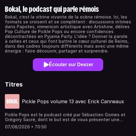
Bokal, le podcast qui parle rémois
Bokal, c’est la vitrine vivante de la scène rémoise. Ici, les
formats se croisent et se complètent : discussions intimes
dans Papotes, immersion artistique avec Artishow, délires
Pop Culture de Pickle Pops ou encore confidences
décontractées en Pyjama Party. L’idée ? Donner la parole
à celles et ceux qui font battre le cœur culturel de Reims,
dans des cadres toujours différents mais avec une même
énergie : faire découvrir, partager et surprendre.
Écouter sur Deezer
Titres
Pickle Pops volume 13 avec Erick Canneaux
Pickle Pops est le podcast créé par⁠⁠⁠⁠⁠⁠⁠⁠ Sébastien Gomes⁠⁠⁠⁠⁠⁠⁠⁠ et
⁠⁠⁠⁠⁠⁠⁠⁠Grégory Sacré⁠⁠⁠⁠⁠⁠⁠⁠, dont le but est de vous présenter une
personnalité de la région rémoise au travers de la Pop
07/08/2026 • 70:50
Culture, avec, pour chaque émission, un thème imposé par
l'invité précédent.Créateur de l'Occasion Café⁠ : ⁠Erick