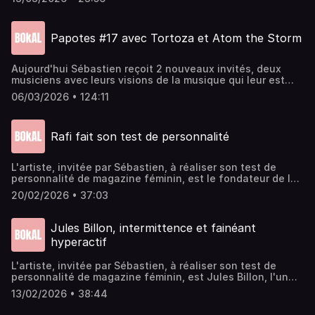
de ⁠⁠⁠⁠⁠⁠⁠⁠⁠⁠⁠⁠⁠⁠⁠Bokal⁠⁠⁠⁠⁠⁠⁠⁠⁠⁠⁠⁠⁠⁠⁠Enregistré dans les studios de la
CartonnerieRetrouvez l'agenda culturel rémois sur
⁠⁠⁠⁠⁠⁠⁠⁠⁠⁠⁠⁠⁠⁠⁠bokalreims.fr⁠⁠⁠⁠⁠⁠⁠⁠⁠⁠⁠⁠⁠⁠⁠Montage : ⁠Barth Le Coz⁠Voix off : ⁠⁠⁠⁠⁠⁠⁠⁠Laure
Papotes #17 avec ⁠Tortoza et Atom the Storm
Sadier⁠⁠⁠⁠⁠⁠⁠⁠Jingle Fin : GustineMusique intro : Pandemonia
Aujourd'hui Sébastien reçoit 2 nouveaux invités, deux
musiciens avec leurs visions de la musique qui leur est
propre : Tortoza et Atom the StormEnregistré à la
06/03/2026 • 124:11
⁠⁠Cartonnerie⁠⁠Montage : ⁠⁠Sébastien Pia Gomes⁠⁠Voix off :
⁠⁠Laure Sadier⁠⁠Jingle Fin :⁠⁠⁠⁠⁠ Gustine⁠⁠
Rafi fait son test de personnalité
L'artiste, invitée par ⁠⁠⁠⁠⁠Sébastien,⁠⁠⁠⁠⁠ à réaliser son test de
personnalité de magazine féminin, est le fondateur de la
Punkaravane, porteur d'un nouveau projet de garage rock
20/02/2026 • 37:03
anatolien Karaboudjan : RafiEnregistré dans les studios
de la CartonnerieRetrouvez l'agenda culturel rémois sur
⁠⁠⁠⁠⁠⁠⁠⁠⁠⁠⁠⁠⁠⁠⁠⁠bokalreims.fr⁠⁠⁠⁠⁠⁠⁠⁠⁠⁠⁠⁠⁠⁠⁠⁠Montage : ⁠⁠Olivier FournyVoix off : ⁠⁠⁠⁠⁠⁠⁠⁠⁠Laure
Jules Billon, intermittence et fainéant
Sadier⁠⁠⁠⁠⁠⁠⁠⁠⁠Jingle Fin : GustineMusique intro : Pandemonia
hyperactif
L'artiste, invitée par ⁠⁠⁠⁠Sébastien,⁠⁠⁠⁠ à réaliser son test de
personnalité de magazine féminin, est ⁠Jules Billon⁠, l'un
des visage de la musique rémoise de ces dernières
13/02/2026 • 38:44
années, leader du groupe ⁠Sink⁠ et impliqué dans de
nombreux projets musicaux.Instagram de ⁠⁠⁠⁠⁠⁠⁠⁠⁠⁠⁠⁠⁠⁠⁠Bokal⁠⁠⁠⁠⁠⁠⁠⁠⁠⁠⁠⁠⁠⁠⁠Enregistré