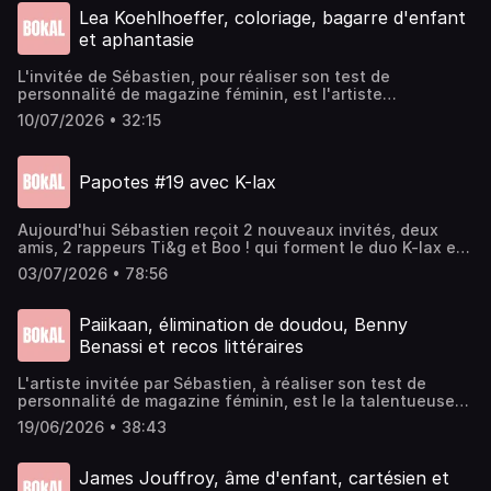
Canneaux, nous fait le plaisir de nous rendre visite dans
Lea Koehlhoeffer, coloriage, bagarre d'enfant
Pickle Pops, pour une heure de franche rigolade, avec
et aphantasie
comme thème : l'ennui dans la Pop Culture.Pickle Pops est
un podcast signé Bokal, enregistré à la Cartonnerie de
L'invitée de ⁠⁠⁠⁠⁠⁠⁠⁠⁠⁠⁠⁠Sébastien,⁠⁠⁠⁠⁠⁠⁠⁠⁠⁠⁠⁠ pour réaliser son test de
Reims.⁠⁠⁠⁠⁠⁠⁠⁠⁠⁠⁠⁠⁠⁠⁠Instagram ⁠⁠⁠⁠⁠⁠⁠⁠bokal⁠⁠⁠⁠⁠⁠⁠⁠ / ⁠⁠⁠⁠⁠⁠⁠⁠Gokaiju ⁠⁠⁠⁠⁠⁠⁠⁠Tous les podcasts et
personnalité de magazine féminin, est l'artiste
l'agenda culturel sur ⁠⁠⁠⁠⁠⁠⁠⁠bokalreims.fr⁠⁠⁠⁠⁠⁠⁠⁠Musique : ⁠⁠⁠⁠⁠⁠⁠⁠Fear of
pluridisciplinaire Lea KoehlhoefferInstagram de
Tigers⁠⁠⁠⁠⁠⁠⁠⁠Visuel : ⁠⁠⁠⁠⁠⁠⁠⁠Gokaiju⁠⁠⁠⁠⁠⁠⁠⁠Jingle Fin : ⁠⁠⁠⁠⁠⁠⁠⁠Laure Sadier ⁠⁠⁠⁠⁠/
10/07/2026 • 32:15
⁠⁠⁠⁠⁠⁠⁠⁠⁠⁠⁠⁠⁠⁠⁠⁠⁠⁠⁠⁠⁠⁠⁠Bokal⁠⁠⁠⁠⁠⁠⁠⁠⁠⁠⁠⁠⁠⁠⁠⁠⁠⁠⁠⁠⁠⁠⁠Montage : ⁠⁠⁠⁠⁠Barth le CozVoix off : ⁠⁠⁠⁠⁠⁠⁠⁠⁠⁠⁠⁠⁠⁠⁠⁠Laure Sadier⁠⁠⁠⁠⁠⁠⁠⁠⁠⁠⁠⁠⁠⁠⁠⁠Jingle
⁠⁠⁠⁠⁠Gustine⁠⁠⁠⁠⁠⁠⁠⁠Montage : ⁠Olivier Fourn⁠y
Fin : GustineMusique intro : PandemoniaPhoto Miniature :
Akstudio
Papotes #19 avec K-lax
Aujourd'hui Sébastien reçoit 2 nouveaux invités, deux
amis, 2 rappeurs Ti&g et Boo ! qui forment le duo K-lax et
qui viennent nous parler de leurs parcours et de leur
03/07/2026 • 78:56
album "X Chemin"Restez jusqu'à la fin pour une petite
surprise après le génériqueEnregistré à la
⁠⁠⁠⁠Cartonnerie⁠⁠⁠⁠Montage : ⁠⁠⁠⁠Sébastien Pia Gomes⁠⁠⁠⁠Voix off :
Paiikaan, élimination de doudou, Benny
⁠⁠⁠⁠Laure Sadier⁠⁠⁠⁠Jingle Fin :⁠⁠⁠⁠⁠⁠⁠ Gustine⁠⁠⁠⁠
Benassi et recos littéraires
L'artiste invitée par ⁠⁠⁠⁠⁠⁠⁠⁠⁠⁠⁠Sébastien,⁠⁠⁠⁠⁠⁠⁠⁠⁠⁠⁠ à réaliser son test de
personnalité de magazine féminin, est le la talentueuse
tatoueuse et DJ à ses heures, PaiikaanInstagram de
19/06/2026 • 38:43
⁠⁠⁠⁠⁠⁠⁠⁠⁠⁠⁠⁠⁠⁠⁠⁠⁠⁠⁠⁠⁠⁠Bokal⁠⁠⁠⁠⁠⁠⁠⁠⁠⁠⁠⁠⁠⁠⁠⁠⁠⁠⁠⁠⁠⁠Montage : ⁠⁠⁠⁠Sébastien Gomes⁠⁠Voix off : ⁠⁠⁠⁠⁠⁠⁠⁠⁠⁠⁠⁠⁠⁠⁠Laure
Sadier⁠⁠⁠⁠⁠⁠⁠⁠⁠⁠⁠⁠⁠⁠⁠Jingle Fin : GustineMusique intro : Pandemonia
James Jouffroy, âme d'enfant, cartésien et