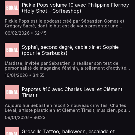
dans les studios de la CartonnerieRetrouvez l'agenda
Pickle Pops volume 10 avec Philippine Flornoy
culturel rémois sur ⁠⁠⁠⁠⁠⁠⁠⁠⁠⁠⁠⁠⁠⁠⁠bokalreims.fr⁠⁠⁠⁠⁠⁠⁠⁠⁠⁠⁠⁠⁠⁠⁠Montage : ⁠⁠⁠⁠⁠⁠⁠Barth Le
(Holy Shot - Coffeeshop)
Coz⁠Voix off : ⁠⁠⁠⁠⁠⁠⁠⁠Laure Sadier⁠⁠⁠⁠⁠⁠⁠⁠Jingle Fin : GustineMusique
intro : Pandemonia
Pickle Pops est le podcast créé par⁠⁠⁠⁠⁠ Sébastien Gomes⁠⁠⁠⁠⁠ et
⁠⁠⁠⁠⁠Grégory Sacré⁠⁠⁠⁠⁠, dont le but est de vous présenter une
personnalité de la région rémoise au travers de la Pop
06/02/2026 • 62:45
Culture, avec, pour chaque émission, un thème imposé par
l'invité précédent.Dans cet épisode, nous recevons
⁠⁠Philippine Flornoy (HolyShot), avec comme thème : Les
Syphaï, second degré, cable xlr et Sophie
sorcières dans la Pop CulturePickle Pops est un podcast
(pour le Starbucks)
signé Bokal, enregistré à la Cartonnerie de
Reims.⁠⁠⁠⁠⁠⁠⁠⁠⁠Instagram ⁠⁠⁠⁠⁠bokal⁠⁠⁠⁠⁠ / ⁠⁠⁠⁠⁠Gokaiju ⁠⁠⁠⁠⁠Tous les podcasts et
L'artiste, invitée par ⁠⁠Sébastien,⁠⁠ à réaliser son test de
l'agenda culturel sur ⁠⁠⁠⁠⁠bokalreims.fr⁠⁠⁠⁠⁠Musique : ⁠⁠⁠⁠⁠Fear of
personnalité de magazine féminin, a tellement d'activités
Tigers⁠⁠⁠⁠⁠Visuel : ⁠⁠⁠⁠⁠Gokaiju⁠⁠⁠⁠⁠Jingle Fin : ⁠⁠⁠⁠⁠Laure Sadier ⁠⁠/
différentes que la légende raconte qu'il est impossible de
⁠⁠Gustine⁠⁠⁠⁠⁠Montage : ⁠Sébastien Pia Gomes⁠
16/01/2026 • 34:55
toustes les citer. Syphaïwong Bay, artiste graveuse,
gérante de l'agence de communication Assonance,
conférencière, rédactrice, podcasteuse, et j'en oublie
Papotes #16 avec ⁠Charles Leval et Clément
surement, nous fait le plaisir de se prêter au jeux du
Timstit
podcastInstagram de ⁠⁠⁠⁠⁠⁠⁠⁠⁠⁠⁠⁠⁠Bokal⁠⁠⁠⁠⁠⁠⁠⁠⁠⁠⁠⁠⁠Enregistré dans les studios de
la CartonnerieRetrouvez l'agenda culturel rémois sur
Aujourd'hui Sébastien reçoit 2 nouveaux invités, Charles
⁠⁠⁠⁠⁠⁠⁠⁠⁠⁠⁠⁠⁠bokalreims.fr⁠⁠⁠⁠⁠⁠⁠⁠⁠⁠⁠⁠⁠Montage : ⁠⁠⁠⁠⁠Sébastien Gomes⁠Voix off : ⁠⁠⁠⁠⁠⁠Laure
Leval, artiste plasticien et Clément Timsit, musicien, pour
Sadier⁠⁠⁠⁠⁠⁠Jingle Fin : GustineMusique intro : Pandemonia
parler de leurs parcours, l'amour pour leurs arts et de leur
09/01/2026 • 96:23
projet commun : ParesRetrouvez l'agenda culturel rémois
sur ⁠⁠⁠⁠Bokalreims.fr⁠⁠⁠⁠ et aussi sur instagram
⁠⁠⁠⁠bokalreims⁠⁠⁠⁠Enregistré à la ⁠Cartonnerie⁠Montage : ⁠Sébastien
Groseille Tattoo, halloween, escalade et
Pia Gomes⁠Voix off : ⁠Laure Sadier⁠Jingle Fin :⁠⁠⁠⁠ Gustine⁠