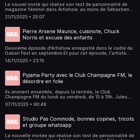
L'écologie dans la Pop CulturePickle Pops est un podcast
Le nouvel invité qui réalise son test de personnalité de
signé Bokal, enregistré à la Cartonnerie de
magazine féminin dans Artishow, au micro de Sébastien
Reims.⁠⁠⁠⁠⁠⁠⁠Instagram ⁠⁠⁠⁠bokal⁠⁠⁠⁠ / ⁠⁠⁠⁠Gokaiju ⁠⁠⁠⁠Tous les podcasts et
est ⁠⁠Alexis, du duo ⁠Alexis m'a dit⁠Instagram de
l'agenda culturel sur ⁠⁠⁠⁠bokalreims.fr⁠⁠⁠⁠Musique : ⁠⁠⁠⁠Fear of
21/11/2025 • 25:07
⁠⁠⁠⁠⁠⁠⁠⁠⁠⁠⁠Bokal⁠⁠⁠⁠⁠⁠⁠⁠⁠⁠⁠Enregistré dans les studios de la Cartonnerie de
Tigers⁠⁠⁠⁠Visuel : ⁠⁠⁠⁠Gokaiju⁠⁠⁠⁠Jingle Fin : ⁠⁠⁠⁠Laure Sadier ⁠/
ReimsRetrouvez l'agenda culturel rémois sur
⁠Gustine⁠⁠⁠⁠Montage : Sébastien Pia Gomes
⁠⁠⁠⁠⁠⁠⁠⁠⁠⁠⁠bokalreims.fr⁠⁠⁠⁠⁠⁠⁠⁠⁠⁠⁠Présentation : Sébastien Pia GomesMontage
Pierre Arsene Maurice, cuisinote, Chuck
: ⁠⁠⁠Olivier FournyVoix off : ⁠⁠⁠⁠Laure Sadier⁠⁠⁠⁠Jingle Fin :
Norris et excuse des enfants
GustineMusique intro : Pandemonia
Deuxième épisode d'Artishow enregistré dans le cadre du
Gabari Fest en septembre.Et pour cet épisode, l'artiste
invité par Sébastien à réaliser son test de personnalité de
14/11/2025 • 23:15
magazine féminin, est ⁠Pierre Arsène Maurice, directeur
artistique et illustrateur venu de MontreuilInstagram
⁠⁠Pierre Arsène MauriceInstagram de ⁠⁠⁠⁠⁠⁠⁠⁠⁠⁠Bokal⁠⁠⁠⁠⁠⁠⁠⁠⁠⁠Enregistré au
Pyjama Party avec le Club Champagne FM, le
Manège de Reims dans le cadre du ⁠Gabari Fest⁠Retrouvez
désordre en folie
l'agenda culturel rémois sur ⁠⁠⁠⁠⁠⁠⁠⁠⁠⁠bokalreims.fr⁠⁠⁠⁠⁠⁠⁠⁠⁠⁠Montage : ⁠⁠Bart
Le CozVoix off : ⁠⁠⁠Laure Sadier⁠⁠⁠Jingle Fin : GustineMusique
Ils animent ensemble, depuis la rentrée, le Club
intro : Pandemonia
Champagne FM du lundi au vendredi, de 15 à 19h. Jules
Renié et Mélissa Krantz Une soirée pleine de rire, de
07/11/2025 • 90:48
souvenirs et d'émotions, Pyjama Party est le podcast de
Bokal qui aborde l'enfance. Comme vous vous en rendrez
compte à l'écoute, nous ne démarrons pas tous nos vies
Studio Pas Commode, bonnes copines, tricots
avec les mêmes chances, et certaines enfances sont plus
et groupe whatsapp
difficiles que d'autres.Dans cette épisode nous parlons
de moments difficiles qu'on pu vivre Jules et Mélissa
La nouvelle invitée qui réalise son test de personnalité de
durant leur enfance, avec tout le recul qu'ils ont sur la