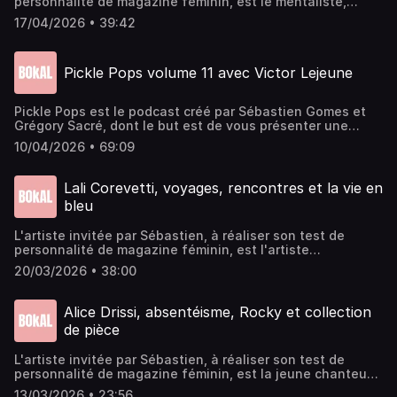
personnalité de magazine féminin, est le mentaliste,
comédien et slameur ⁠Thomas Pelzer (Professeur
17/04/2026 • 39:42
T)Instagram de ⁠⁠⁠⁠⁠⁠⁠⁠⁠⁠⁠⁠⁠⁠⁠⁠⁠Bokal⁠⁠⁠⁠⁠⁠⁠⁠⁠⁠⁠⁠⁠⁠⁠⁠⁠Enregistré dans les studios de la
CartonnerieRetrouvez l'agenda culturel rémois sur
⁠⁠⁠⁠⁠⁠⁠⁠⁠⁠⁠⁠⁠⁠⁠⁠⁠bokalreims.fr⁠⁠⁠⁠⁠⁠⁠⁠⁠⁠⁠⁠⁠⁠⁠⁠⁠Montage : Sébastien GomesVoix off : ⁠⁠⁠⁠⁠⁠⁠⁠⁠⁠Laure
Pickle Pops volume 11 avec Victor Lejeune
Sadier⁠⁠⁠⁠⁠⁠⁠⁠⁠⁠Jingle Fin : GustineMusique intro : Pandemonia
Pickle Pops est le podcast créé par⁠⁠⁠⁠⁠⁠ Sébastien Gomes⁠⁠⁠⁠⁠⁠ et
⁠⁠⁠⁠⁠⁠Grégory Sacré⁠⁠⁠⁠⁠⁠, dont le but est de vous présenter une
personnalité de la région rémoise au travers de la Pop
10/04/2026 • 69:09
Culture, avec, pour chaque émission, un thème imposé par
l'invité précédent.Libéré des geôles de l'hyperespace,
l'illustrateur Victor Lejeune nous fait le plaisir de nous
Lali Corevetti, voyages, rencontres et la vie en
rendre visite dans Pickle Pops, pour une heure de franche
bleu
rigolade, avec comme thème : La Gourmandise dans la
Pop CulturePickle Pops est un podcast signé Bokal,
L'artiste invitée par ⁠⁠⁠⁠⁠Sébastien,⁠⁠⁠⁠⁠ à réaliser son test de
enregistré à la Cartonnerie de Reims.⁠⁠⁠⁠⁠⁠⁠⁠⁠⁠⁠Instagram ⁠⁠⁠⁠⁠⁠bokal⁠⁠⁠⁠⁠⁠ /
personnalité de magazine féminin, est l'artiste
⁠⁠⁠⁠⁠⁠Gokaiju ⁠⁠⁠⁠⁠⁠Tous les podcasts et l'agenda culturel sur
photographe Lali CorevettiRetrouvez le travail de Lali
⁠⁠⁠⁠⁠⁠bokalreims.fr⁠⁠⁠⁠⁠⁠Musique : ⁠⁠⁠⁠⁠⁠Fear of Tigers⁠⁠⁠⁠⁠⁠Visuel :
20/03/2026 • 38:00
actuellement dans la Galerie d'Erlon, dans le cadre d'Art
⁠⁠⁠⁠⁠⁠Gokaiju⁠⁠⁠⁠⁠⁠Jingle Fin : ⁠⁠⁠⁠⁠⁠Laure Sadier ⁠⁠⁠/ ⁠⁠⁠Gustine⁠⁠⁠⁠⁠⁠Montage :
en lumière, jusqu'au 28 mars, entourée d'une 20aine
⁠⁠Sébastien Pia Gomes⁠⁠
d'autres artistes de la régionInstagram de ⁠⁠⁠⁠⁠⁠⁠⁠⁠⁠⁠⁠⁠⁠⁠⁠Bokal⁠⁠⁠⁠⁠⁠⁠⁠⁠⁠⁠⁠⁠⁠⁠⁠Enregistré
Alice Drissi, absentéisme, Rocky et collection
dans les studios de la CartonnerieRetrouvez l'agenda
de pièce
culturel rémois sur ⁠⁠⁠⁠⁠⁠⁠⁠⁠⁠⁠⁠⁠⁠⁠⁠bokalreims.fr⁠⁠⁠⁠⁠⁠⁠⁠⁠⁠⁠⁠⁠⁠⁠⁠Montage : Olivier
FournyVoix off : ⁠⁠⁠⁠⁠⁠⁠⁠⁠Laure Sadier⁠⁠⁠⁠⁠⁠⁠⁠⁠Jingle Fin : GustineMusique
L'artiste invitée par ⁠⁠⁠⁠Sébastien,⁠⁠⁠⁠ à réaliser son test de
intro : Pandemonia
personnalité de magazine féminin, est la jeune chanteuse
folk rémoise, à découvrir d'urgence, ⁠Alice Drissi⁠Instagram
13/03/2026 • 23:56