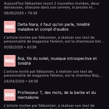
Aujourd'hui Sébastien reçoit 2 nouvelles invitées, deux
danseuses, chacune dans son univers, si proche et
pourtant tant éloigné : La danseuse burlesque, avec
08/05/2026 • 79:38
Cabarémoise, Melly la Louve, et la danseuse de cabaret,
avec le K notament, Louane JonetEnregistré à la
⁠⁠⁠Cartonnerie⁠⁠⁠Montage : ⁠⁠⁠Sébastien Pia Gomes⁠⁠⁠Voix off :
Delta Nara, il faut qu'on parle, timidité
⁠⁠⁠Laure Sadier⁠⁠⁠Jingle Fin :⁠⁠⁠⁠⁠⁠ Gustine⁠⁠⁠
maladive et compil d'audios
L'artiste invitée par ⁠⁠⁠⁠⁠⁠⁠⁠Sébastien,⁠⁠⁠⁠⁠⁠⁠⁠ à réaliser son test de
personnalité de magazine féminin, est la chanteuse Delta
NaraInstagram de ⁠⁠⁠⁠⁠⁠⁠⁠⁠⁠⁠⁠⁠⁠⁠⁠⁠⁠⁠Bokal⁠⁠⁠⁠⁠⁠⁠⁠⁠⁠⁠⁠⁠⁠⁠⁠⁠⁠⁠Enregistré dans les studios de la
01/05/2026 • 43:56
CartonnerieMontage : ⁠Olivier Fourny⁠Voix off : ⁠⁠⁠⁠⁠⁠⁠⁠⁠⁠⁠⁠Laure
Sadier⁠⁠⁠⁠⁠⁠⁠⁠⁠⁠⁠⁠Jingle Fin : GustineMusique intro : Pandemonia
Boji, fils du soleil, musique introspective et
timidité
L'artiste invité par ⁠⁠⁠⁠⁠⁠⁠Sébastien,⁠⁠⁠⁠⁠⁠⁠ à réaliser son test de
personnalité de magazine féminin, est le chanteur Boji,
fils du soleil.Instagram de ⁠⁠⁠⁠⁠⁠⁠⁠⁠⁠⁠⁠⁠⁠⁠⁠⁠⁠Bokal⁠⁠⁠⁠⁠⁠⁠⁠⁠⁠⁠⁠⁠⁠⁠⁠⁠⁠Enregistré dans les
24/04/2026 • 34:56
studios de la CartonnerieRetrouvez l'agenda culturel
rémois sur ⁠⁠⁠⁠⁠⁠⁠⁠⁠⁠⁠⁠⁠⁠⁠⁠⁠⁠bokalreims.fr⁠⁠⁠⁠⁠⁠⁠⁠⁠⁠⁠⁠⁠⁠⁠⁠⁠⁠Montage : Olivier FournyVoix off :
⁠⁠⁠⁠⁠⁠⁠⁠⁠⁠⁠Laure Sadier⁠⁠⁠⁠⁠⁠⁠⁠⁠⁠⁠Jingle Fin : GustineMusique intro :
Professeur T, des mots, de la barbe et du
Pandemonia
mentalisme
L'artiste invitée par ⁠⁠⁠⁠⁠⁠Sébastien,⁠⁠⁠⁠⁠⁠ à réaliser son test de