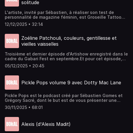
solitude
L'artiste, invité par ⁠Sébastien,⁠ à réaliser son test de
personnalité de magazine féminin, est ⁠Groseille Tattoo
tatoueuse haute en couleurInstagram ⁠⁠⁠Groseille
12/12/2025 • 32:14
TattooInstagram de ⁠⁠⁠⁠⁠⁠⁠⁠⁠⁠⁠⁠Bokal⁠⁠⁠⁠⁠⁠⁠⁠⁠⁠⁠⁠Enregistré dans les studios de la
CartonnerieRetrouvez l'agenda culturel rémois sur
⁠⁠⁠⁠⁠⁠⁠⁠⁠⁠⁠⁠bokalreims.fr⁠⁠⁠⁠⁠⁠⁠⁠⁠⁠⁠⁠Montage : ⁠⁠⁠⁠Sébastien GomesVoix off : ⁠⁠⁠⁠⁠Laure
Zoéline Patchouli, couleurs, gentillesse et
Sadier⁠⁠⁠⁠⁠Jingle Fin : GustineMusique intro : Pandemonia
vieilles vaisselles
Troisième et dernier épisode d'Artishow enregistré dans le
cadre du ⁠Gabari Fest⁠ en septembre.Et pour cet épisode,
l'artiste invitée par Sébastien à réaliser son test de
05/12/2025 • 20:45
personnalité de magazine féminin, est Zoéline Patchouli,
tatoueuse haute en couleurInstagram ⁠⁠Zoéline
PatchouliInstagram de ⁠⁠⁠⁠⁠⁠⁠⁠⁠⁠⁠Bokal⁠⁠⁠⁠⁠⁠⁠⁠⁠⁠⁠Enregistré au Manège de
Pickle Pops volume 9 avec Dotty Mac Lane
Reims dans le cadre du ⁠⁠Gabari Fest⁠⁠Retrouvez l'agenda
culturel rémois sur ⁠⁠⁠⁠⁠⁠⁠⁠⁠⁠⁠bokalreims.fr⁠⁠⁠⁠⁠⁠⁠⁠⁠⁠⁠Montage : ⁠⁠⁠Olivier
FournyVoix off : ⁠⁠⁠⁠Laure Sadier⁠⁠⁠⁠Jingle Fin : GustineMusique
Pickle Pops est le podcast créé par⁠⁠⁠⁠ Sébastien Gomes⁠⁠⁠⁠ et
intro : Pandemonia
⁠⁠⁠⁠Grégory Sacré⁠⁠⁠⁠, dont le but est de vous présenter une
personnalité de la région rémoise au travers de la Pop
30/11/2025 • 68:01
Culture, avec, pour chaque émission, un thème imposé par
l'invité précédent.Dans cet épisode, nous recevons ⁠Dotty
Mac Lane artiste burlesque et co- créatrice du festival
Alexis (d'Alexis Madit)
Sacré Burlesque qui aura lieu au Cirque du Manège de
Reims les 5 et 6 décembre prochain, avec comme thème :