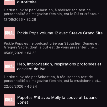
autoritaire
L'artiste invité par ⁠⁠⁠⁠⁠⁠⁠⁠⁠⁠Sébastien,⁠⁠⁠⁠⁠⁠⁠⁠⁠⁠ à réaliser son test de
personnalité de magazine féminin, est le DJ et créateur
de musique James JouffroyInstagram de ⁠⁠⁠⁠⁠⁠⁠⁠⁠⁠⁠⁠⁠⁠⁠⁠⁠⁠⁠⁠⁠Bokal⁠⁠⁠⁠⁠⁠⁠⁠⁠⁠⁠⁠⁠⁠⁠⁠⁠⁠⁠⁠⁠Montage :
12/06/2026 • 32:26
⁠⁠⁠Sébastien Gomes⁠Voix off : ⁠⁠⁠⁠⁠⁠⁠⁠⁠⁠⁠⁠⁠⁠Laure Sadier⁠⁠⁠⁠⁠⁠⁠⁠⁠⁠⁠⁠⁠⁠Jingle Fin :
GustineMusique intro : Pandemonia
Pickle Pops volume 12 avec Steeve Grand Sire
Pickle Pops est le podcast créé par⁠⁠⁠⁠⁠⁠⁠ Sébastien Gomes⁠⁠⁠⁠⁠⁠⁠ et
⁠⁠⁠⁠⁠⁠⁠Grégory Sacré⁠⁠⁠⁠⁠⁠⁠, dont le but est de vous présenter une
personnalité de la région rémoise au travers de la Pop
05/06/2026 • 64:53
Culture, avec, pour chaque émission, un thème imposé par
l'invité précédent.Libéré des geôles de l'hyperespace,
l'architecte de petite briques et créateur du Marché Super
Heb, improvisation, respirations profondes et
: Steeve Grand Sire, nous fait le plaisir de nous rendre
accident de live
visite dans Pickle Pops, pour une heure de franche
rigolade, avec comme thème : L'intelligence Artificielle
L'artiste invitée par ⁠⁠⁠⁠⁠⁠⁠⁠⁠Sébastien,⁠⁠⁠⁠⁠⁠⁠⁠⁠ à réaliser son test de
dans la Pop CulturePickle Pops est un podcast signé
personnalité de magazine féminin, est la musicienne et
Bokal, enregistré à la Cartonnerie de Reims.⁠⁠⁠⁠⁠⁠⁠⁠⁠⁠⁠⁠⁠Instagram
DJ HebInstagram de ⁠⁠⁠⁠⁠⁠⁠⁠⁠⁠⁠⁠⁠⁠⁠⁠⁠⁠⁠⁠Bokal⁠⁠⁠⁠⁠⁠⁠⁠⁠⁠⁠⁠⁠⁠⁠⁠⁠⁠⁠⁠Enregistré dans les studios de
⁠⁠⁠⁠⁠⁠⁠bokal⁠⁠⁠⁠⁠⁠⁠ / ⁠⁠⁠⁠⁠⁠⁠Gokaiju ⁠⁠⁠⁠⁠⁠⁠Tous les podcasts et l'agenda culturel sur
22/05/2026 • 46:24
la CartonnerieMontage : ⁠⁠Sébastien GomesVoix off : ⁠⁠⁠⁠⁠⁠⁠⁠⁠⁠⁠⁠⁠Laure
⁠⁠⁠⁠⁠⁠⁠bokalreims.fr⁠⁠⁠⁠⁠⁠⁠Musique : ⁠⁠⁠⁠⁠⁠⁠Fear of Tigers⁠⁠⁠⁠⁠⁠⁠Visuel :
Sadier⁠⁠⁠⁠⁠⁠⁠⁠⁠⁠⁠⁠⁠Jingle Fin : GustineMusique intro :
⁠⁠⁠⁠⁠⁠⁠Gokaiju⁠⁠⁠⁠⁠⁠⁠Jingle Fin : ⁠⁠⁠⁠⁠⁠⁠Laure Sadier ⁠⁠⁠⁠/ ⁠⁠⁠⁠Gustine⁠⁠⁠⁠⁠⁠⁠Montage : Olivier
PandemoniaPhoto de couv : Vince vdh
Fourny
Papotes #18 avec Melly la Louve et Louane
Jonet