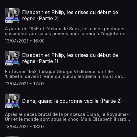
Jean des Cars retrace la vie singulière de l'époux de la
reine Elisabeth II.Hébergé par Audiomeans. Visitez
audiomeans.fr/politique-de-confidentialite pour plus
Elisabeth et Philip, les crises du début de
d'informations.
règne (Partie 2)
A partir de 1956 et l'échec de Suez, les crises politiques
succèdent aux crises privées pour la reine d’Angleterre.
Dans cet épisode de notre série spéciale 'Au cœur de
13/04/2021 • 16:08
l'Histoire' consacrée aux Windsor, Jean des Cars vous
raconte comment Elisabeth II a fait ses armes de
dirigeante entre frictions conjugales et affaires
Elisabeth et Philip, les crises du début de
d'espionnage dignes d'Hollywood. Hébergé par
règne (Partie 1)
Audiomeans. Visitez audiomeans.fr/politique-de-
confidentialite pour plus d'informations.
En février 1952, lorsque George VI décède, sa fille
'Lilibeth' devient reine du jour au lendemain. Dans cet
épisode de notre série spéciale 'Au cœur de l'Histoire'
13/04/2021 • 17:07
consacrée aux Windsor, Jean des Cars vous raconte
comment la jeune femme de 26 ans a préparé son
couronnement tout en faisant face aux premières crises
Diana, quand la couronne vacille (Partie 2)
auxquelles son nouveau statut l'exposent.Hébergé par
Audiomeans. Visitez audiomeans.fr/politique-de-
confidentialite pour plus d'informations.
Après le décès brutal de la princesse Diana, le Royaume-
Uni et le monde sont sous le choc. Mais Elisabeth II tarde
à réagir… Dans cet épisode de notre série spéciale 'Au
13/04/2021 • 13:07
cœur de l'Histoire' consacrée aux Windsor, Jean des Cars
revient sur ce moment de très grande tension entre la