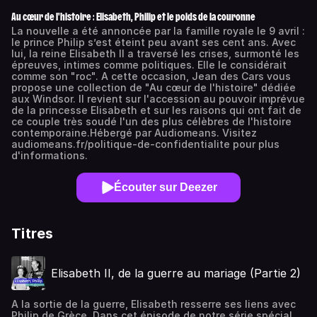
Au cœur de l'histoire : Elisabeth, Philip et le poids de la couronne
La nouvelle a été annoncée par la famille royale le 9 avril :
le prince Philip s’est éteint peu avant ses cent ans. Avec
lui, la reine Elisabeth II a traversé les crises, surmonté les
épreuves, intimes comme politiques. Elle le considérait
comme son "roc". A cette occasion, Jean des Cars vous
propose une collection de "Au cœur de l'histoire" dédiée
aux Windsor. Il revient sur l'accession au pouvoir imprévue
de la princesse Elisabeth et sur les raisons qui ont fait de
ce couple très soudé l'un des plus célèbres de l'histoire
contemporaine.Hébergé par Audiomeans. Visitez
audiomeans.fr/politique-de-confidentialite pour plus
d'informations.
Écouter sur Deezer
Titres
Elisabeth II, de la guerre au mariage (Partie 2)
A la sortie de la guerre, Elisabeth resserre ses liens avec
Philip de Grèce. Dans cet épisode de notre série spéciale