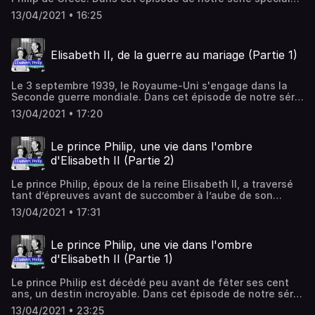
'Au cœur de l'Histoire' consacrée aux Windsor, Jean des
13/04/2021 • 16:25
Cars vous raconte comment la princesse héritière est
parvenue à imposer ce jeune homme 'rude et sans
manières' à la famille royale et au monde. Hébergé par
Elisabeth II, de la guerre au mariage (Partie 1)
Audiomeans. Visitez audiomeans.fr/politique-de-
confidentialite pour plus d'informations.
Le 3 septembre 1939, le Royaume-Uni s'engage dans la
Seconde guerre mondiale. Dans cet épisode de notre série
spéciale 'Au cœur de l'Histoire' consacrée aux Windsor,
13/04/2021 • 17:20
Jean des Cars vous raconte comment la princesse
héritière Elisabeth a traversé le conflit, de la 'phoney war'
au confinement et aux restrictions à Windsor.Hébergé par
Le prince Philip, une vie dans l'ombre
Audiomeans. Visitez audiomeans.fr/politique-de-
d'Elisabeth II (Partie 2)
confidentialite pour plus d'informations.
Le prince Philip, époux de la reine Elisabeth II, a traversé
tant d’épreuves avant de succomber à l’aube de son
centième anniversaire. Dans cet épisode de notre série
13/04/2021 • 17:31
spéciale 'Au cœur de l'Histoire' consacrée aux Windsor,
Jean des Cars vous raconte comment la vie du duc
d’Edimbourg a basculé suite à l'accession au trône de sa
Le prince Philip, une vie dans l'ombre
femme. Hébergé par Audiomeans. Visitez
d'Elisabeth II (Partie 1)
audiomeans.fr/politique-de-confidentialite pour plus
d'informations.
Le prince Philip est décédé peu avant de fêter ses cent
ans, un destin incroyable. Dans cet épisode de notre série
spéciale 'Au cœur de l'Histoire' consacrée aux Windsor,
13/04/2021 • 23:25