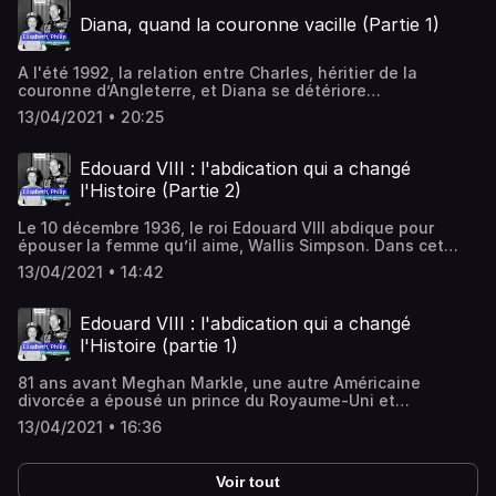
reine et ses sujets, et vous raconte comment elle est
Diana, quand la couronne vacille (Partie 1)
finalement parvenue à reconquérir son peuple. Hébergé
par Audiomeans. Visitez audiomeans.fr/politique-de-
confidentialite pour plus d'informations.
A l'été 1992, la relation entre Charles, héritier de la
couronne d’Angleterre, et Diana se détériore
irrémédiablement après les dernières révélations des
13/04/2021 • 20:25
tabloïds. Dans cet épisode de notre série spéciale 'Au
cœur de l'Histoire' consacrée aux Windsor, Jean des Cars
vous raconte les péripéties rocambolesques du feuilleton
Edouard VIII : l'abdication qui a changé
que devient la vie du prince et de la princesse de Galles.
l'Histoire (Partie 2)
Un feuilleton qui s'achève tragiquement, à Paris, dans la
nuit du 30 au 31 août 1997.Hébergé par Audiomeans.
Le 10 décembre 1936, le roi Edouard VIII abdique pour
Visitez audiomeans.fr/politique-de-confidentialite pour
épouser la femme qu’il aime, Wallis Simpson. Dans cet
plus d'informations.
épisode de notre série spéciale 'Au cœur de l'Histoire'
13/04/2021 • 14:42
consacrée aux Windsor, Jean des Cars vous raconte
comment le mariage de Wallis Simpson et du roi Edouard
VIII a provoqué l’abdication du souverain britannique à la
Edouard VIII : l'abdication qui a changé
veille de la Seconde guerre mondiale.Hébergé par
l'Histoire (partie 1)
Audiomeans. Visitez audiomeans.fr/politique-de-
confidentialite pour plus d'informations.
81 ans avant Meghan Markle, une autre Américaine
divorcée a épousé un prince du Royaume-Uni et
bouleversé l'histoire du pays. Dans cet épisode de notre
13/04/2021 • 16:36
série spéciale 'Au cœur de l'Histoire' consacrée aux
Windsor, Jean des Cars vous raconte comment la
sulfureuse Wallis Simpson a conquis le futur roi Edouard
Voir tout
VIII, et fait vaciller la couronne d'Angleterre.Hébergé par