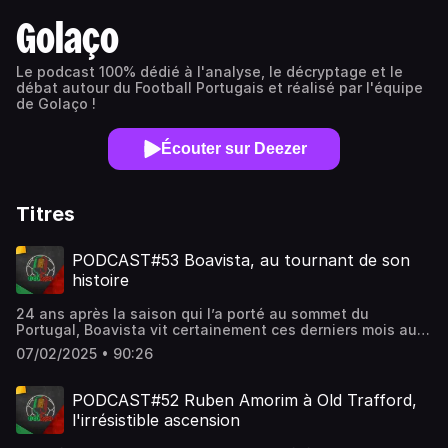
Golaço
Le podcast 100% dédié à l'analyse, le décryptage et le
débat autour du Football Portugais et réalisé par l'équipe
de Golaço !
Écouter sur Deezer
Titres
PODCAST#53 Boavista, au tournant de son
histoire
24 ans après la saison qui l’a porté au sommet du
Portugal, Boavista vit certainement ces derniers mois au
plus haut niveau. Plus que la relégation, c’est le spectre
07/02/2025 • 90:26
de la faillite qui plane à l'Estadio do Bessa. On a reçu
Maxime, supporter du club, pour évoquer la grande
histoire, la situation actuelle et les perspectives d’avenir
PODCAST#52 Ruben Amorim à Old Trafford,
pour les Panthères.🗣️ Animé par Antoine Thirion
l'irrésistible ascension
(@atironho07) et accompagné de Filipe Da Costa
(@fil_dcosta) et de notre invité Maxime