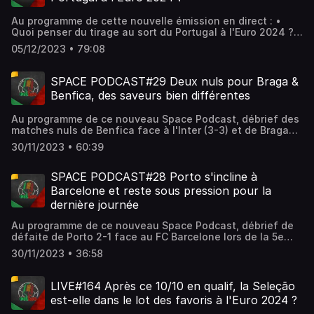
du football portugais, rendez-vous sur notre site internet
: https://golaco.fr/ 📲 Suivez-nous aussi sur les réseaux : •
Au programme de cette nouvelle émission en direct : •
Facebook : https://www.facebook.com/Golacopodcast •
Quoi penser du tirage au sort du Portugal à l'Euro 2024 ?
Twitter : https://twitter.com/Golaco_TV?lang=fr •
00:00 - 31:00 • Le sujet d'Antoine : l'intéressante lutte
Instagram : https://www.instagram.com/golaco_tv
05/12/2023 • 79:08
pour le maintien 31:10 - 46:00 • Le sujet de Matthieu : la
forme d'Estoril et Moreirense 46:10 - 01:01:00 • Le sujet
d'Alex : la nouvelle vague d'entraineur portugais ? 01:01:10
SPACE PODCAST#29 Deux nuls pour Braga &
- 01:18:10 Animé par Antoine Thirion (@atironho07) et
Benfica, des saveurs bien différentes
accompagné d'Alexandre Carvalho (@Alex_DC78) &
Matthieu Monteiro (@MMatthieuZSCB). 💻 Pour toujours
Au programme de ce nouveau Space Podcast, débrief des
plus d'analyses et de décryptages autour du football
matches nuls de Benfica face à l'Inter (3-3) et de Braga
portugais, rendez-vous sur notre site internet :
face à l'Union Berlin (1-1). Animé par Alexandre Carvalho
https://golaco.fr/ 📲 Suivez-nous aussi sur les réseaux : •
30/11/2023 • 60:39
(@Alex_DC78) et accompagné de Philipe Da Costa
Facebook : https://www.facebook.com/Golacopodcast •
(@fil_dcosta), Dany De Abreu (@slbdany) & Matthieu
Twitter : https://twitter.com/Golaco_TV?lang=fr •
Monteiro (@MMatthieuZSCB) 💻 Pour toujours plus
SPACE PODCAST#28 Porto s'incline à
Instagram : https://www.instagram.com/golaco_tv
d'analyses et de décryptages autour du football
Barcelone et reste sous pression pour la
portugais, rendez-vous sur notre site internet :
dernière journée
https://golaco.fr/ 📲 Suivez-nous aussi sur les réseaux : •
Facebook : https://www.facebook.com/Golacopodcast •
Au programme de ce nouveau Space Podcast, débrief de
Twitter : https://twitter.com/Golaco_TV?lang=fr •
défaite de Porto 2-1 face au FC Barcelone lors de la 5e
Instagram : https://www.instagram.com/golaco_tv
journée de la phase de poules de la Ligue des Champions.
30/11/2023 • 36:58
Animé par Kévin Pinto (@keviin__92) & Philipe Da Costa
(@fil_dcosta). 💻 Pour toujours plus d'analyses et de
décryptages autour du football portugais, rendez-vous
LIVE#164 Après ce 10/10 en qualif, la Seleção
sur notre site internet : https://golaco.fr/ 📲 Suivez-nous
est-elle dans le lot des favoris à l'Euro 2024 ?
aussi sur les réseaux : • Facebook :