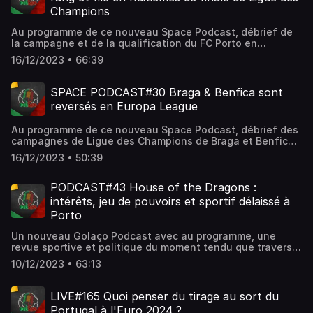
& Matthieu Monteiro (@MMatthieuZSCB). 💻 Pour toujours
Champions
plus d'analyses et de décryptages autour du football
portugais, rendez-vous sur notre site internet :
Au programme de ce nouveau Space Podcast, débrief de
https://golaco.fr/ 📲 Suivez-nous aussi sur les réseaux : •
la campagne et de la qualification du FC Porto en
Facebook : https://www.facebook.com/Golacopodcast •
huitièmes de finale de Ligue des Champions. Animé par
Twitter : https://twitter.com/Golaco_TV?lang=fr •
16/12/2023 • 66:39
Antoine Thirion (@atironho07) et Philipe Da Costa
Instagram : https://www.instagram.com/golaco_tv
(@fil_dcosta). 💻 Pour toujours plus d'analyses et de
décryptages autour du football portugais, rendez-vous
SPACE PODCAST#30 Braga & Benfica sont
sur notre site internet : https://golaco.fr/ 📲 Suivez-nous
reversés en Europa League
aussi sur les réseaux : • Facebook :
https://www.facebook.com/Golacopodcast • Twitter :
Au programme de ce nouveau Space Podcast, débrief des
https://twitter.com/Golaco_TV?lang=fr • Instagram :
campagnes de Ligue des Champions de Braga et Benfica.
https://www.instagram.com/golaco_tv
Animé par Alexandre Carvalho (@Alex_DC78) et Philipe Da
16/12/2023 • 50:39
Costa (@fil_dcosta). 💻 Pour toujours plus d'analyses et
de décryptages autour du football portugais, rendez-vous
sur notre site internet : https://golaco.fr/ 📲 Suivez-nous
PODCAST#43 House of the Dragons :
aussi sur les réseaux : • Facebook :
intérêts, jeu de pouvoirs et sportif délaissé à
https://www.facebook.com/Golacopodcast • Twitter :
Porto
https://twitter.com/Golaco_TV?lang=fr • Instagram :
https://www.instagram.com/golaco_tv
Un nouveau Golaço Podcast avec au programme, une
revue sportive et politique du moment tendu que traverse
ces derniers mois le FC Porto en interne à l'approche des
10/12/2023 • 63:13
éléctions présidentielles de 2024. ➤ Animé par Alexandre
Carvalho (@Alex_DC78) et accompagné de Kévin Pinto
(@keviin__92) & de Louis-Phillipe Cardoso (@LouichSD). 💻
LIVE#165 Quoi penser du tirage au sort du
Pour toujours plus d'analyses et de décryptages autour
Portugal à l'Euro 2024 ?