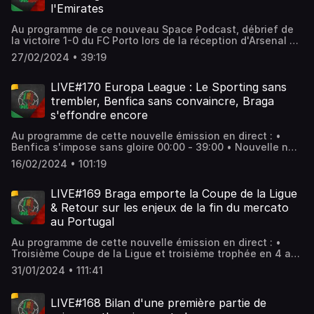
Twitter : https://twitter.com/Golaco_TV?lang=fr •
l'Emirates
Instagram : https://www.instagram.com/golaco_tv
Au programme de ce nouveau Space Podcast, débrief de
la victoire 1-0 du FC Porto lors de la réception d'Arsenal en
huitième de finale aller de Ligue des Champions. Animé
27/02/2024 • 39:19
par Alexandre Carvalho (@Alex_DC78) et accompagné de
Kévin Pinto (@keviin__92) & Louis-Phillipe Cardoso
(@LouichSD) 💻 Pour toujours plus d'analyses et de
LIVE#170 Europa League : Le Sporting sans
décryptages autour du football portugais, rendez-vous
trembler, Benfica sans convaincre, Braga
sur notre site internet : https://golaco.fr/ 📲 Suivez-nous
s'effondre encore
aussi sur les réseaux : • Facebook :
https://www.facebook.com/Golacopodcast • Twitter :
Au programme de cette nouvelle émission en direct : •
https://twitter.com/Golaco_TV?lang=fr • Instagram :
Benfica s'impose sans gloire 00:00 - 39:00 • Nouvelle nuit
https://www.instagram.com/golaco_tv
de honte pour Braga 39:10 - 01:20:00 • Gyökeres permet
16/02/2024 • 101:19
au Sporting de faire un grand pas vers les
huitièmes01:20:10 - 01:40:00 Animé par Antoine Thirion
(@atironho07) et accompagné de Filipe Da Costa
LIVE#169 Braga emporte la Coupe de la Ligue
(@fil_dcosta) & Matthieu Monteiro (@MMatthieuZSCB). 💻
& Retour sur les enjeux de la fin du mercato
Pour toujours plus d'analyses et de décryptages autour
au Portugal
du football portugais, rendez-vous sur notre site internet
: https://golaco.fr/ 📲 Suivez-nous aussi sur les réseaux : •
Au programme de cette nouvelle émission en direct : •
Facebook : https://www.facebook.com/Golacopodcast •
Troisième Coupe de la Ligue et troisième trophée en 4 ans
Twitter : https://twitter.com/Golaco_TV?lang=fr •
pour Braga 00:00 - 40:00 • Les enjeux de la fin du
Instagram : https://www.instagram.com/golaco_tv
31/01/2024 • 111:41
mercato au Portugal 40:10 - 1:51:40 Animé par Antoine
Thirion (@atironho07) et accompagné de Matthieu
Monteiro (@MMatthieuZSCB). 💻 Pour toujours plus
LIVE#168 Bilan d'une première partie de
d'analyses et de décryptages autour du football