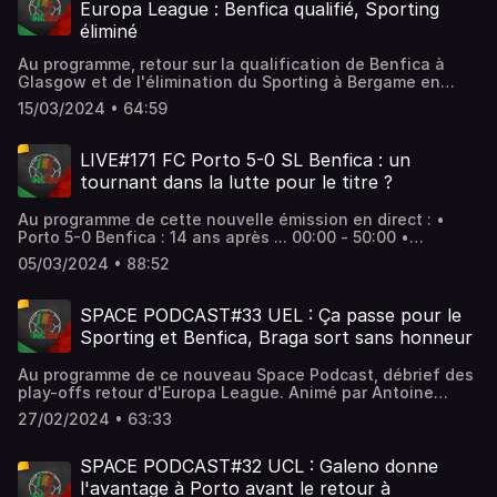
(@fil_dcosta), Dany Barbosa (@slbdany) & Matthieu
Europa League : Benfica qualifié, Sporting
Monteiro (@MMatthieuZSCB). 💻 Pour toujours plus
éliminé
d'analyses et de décryptages autour du football
portugais, rendez-vous sur notre site internet :
Au programme, retour sur la qualification de Benfica à
https://golaco.fr/ 📲 Suivez-nous aussi sur les réseaux : •
Glasgow et de l'élimination du Sporting à Bergame en
Facebook : https://www.facebook.com/Golacopodcast •
Europa League. Animé par Antoine Thirion (@atironho07)
Twitter : https://twitter.com/Golaco_TV?lang=fr •
15/03/2024 • 64:59
et accompagné de Alexandre Carvalho (@Alex_DC78). 💻
Instagram : https://www.instagram.com/golaco_tv
Pour toujours plus d'analyses et de décryptages autour
du football portugais, rendez-vous sur notre site internet
LIVE#171 FC Porto 5-0 SL Benfica : un
: https://golaco.fr/ 📲 Suivez-nous aussi sur les réseaux : •
tournant dans la lutte pour le titre ?
Facebook : https://www.facebook.com/Golacopodcast •
Twitter : https://twitter.com/Golaco_TV?lang=fr •
Au programme de cette nouvelle émission en direct : •
Instagram : https://www.instagram.com/golaco_tv
Porto 5-0 Benfica : 14 ans après ... 00:00 - 50:00 •
Classico : un tournant dans la lutte pour le titre ? 50:10 -
05/03/2024 • 88:52
01:28:00 Animé par Alexandre Carvalho (@Alex_DC78) et
accompagné de Kévin Pinto (@keviin__92), Louis-Phillipe
Cardoso (@LouichSD) & Matthieu Monteiro
SPACE PODCAST#33 UEL : Ça passe pour le
(@MMatthieuZSCB). 💻 Pour toujours plus d'analyses et de
Sporting et Benfica, Braga sort sans honneur
décryptages autour du football portugais, rendez-vous
sur notre site internet : https://golaco.fr/ 📲 Suivez-nous
Au programme de ce nouveau Space Podcast, débrief des
aussi sur les réseaux : • Facebook :
play-offs retour d'Europa League. Animé par Antoine
https://www.facebook.com/Golacopodcast • Twitter :
Thirion (@atironho07) et Philipe Da Costa (@fil_dcosta). 💻
https://twitter.com/Golaco_TV?lang=fr • Instagram :
27/02/2024 • 63:33
Pour toujours plus d'analyses et de décryptages autour
https://www.instagram.com/golaco_tv
du football portugais, rendez-vous sur notre site internet
: https://golaco.fr/ 📲 Suivez-nous aussi sur les réseaux : •
SPACE PODCAST#32 UCL : Galeno donne
Facebook : https://www.facebook.com/Golacopodcast •
l'avantage à Porto avant le retour à