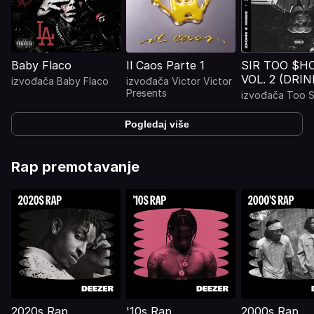
Baby Flaco
Il Caos Parte 1
SIR TOO $H
VOL. 2 (DRIN
izvođača
Baby Flaco
izvođača
Victor Victor
SMOKE)
Presents
izvođača
Too S
Pogledaj više
Rap premotavanje
2020s Rap
'10s Rap
2000s Rap