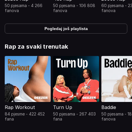
50 pjesama - 4 266
50 pjesama - 106 808
60 pjesama - 2
fanova
fanova
fanova
Pogledaj još playlista
Rap za svaki trenutak
Rap Workout
Turn Up
Baddie
84 pjesme - 422 452
50 pjesama - 267 403
50 pjesama - 1
fana
fana
fanova