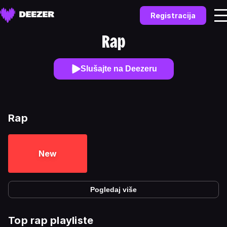
Registracija
Rap
Slušajte na Deezeru
Rap
New
Pogledaj više
Top rap playliste