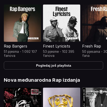
Rap Bangers
Finest Lyricists
Fresh Rap
51 pjesma - 1 092 107
53 pjesme - 102 395
50 pjesama - 3
fanova
fanova
fana
Pogledaj još playlista
Nova međunarodna Rap izdanja