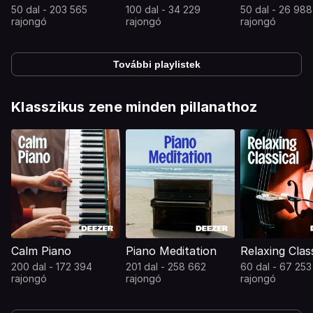
50 dal - 203 565
100 dal - 34 229
50 dal - 26 988
rajongó
rajongó
rajongó
További playlistek
Klasszikus zene minden pillanathoz
Calm Piano
Piano Meditation
Relaxing Clas
200 dal - 172 394
201 dal - 258 662
60 dal - 67 253
rajongó
rajongó
rajongó