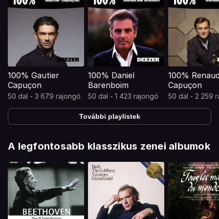
100% Gautier
100% Daniel
100% Renau
Capuçon
Barenboim
Capuçon
50 dal - 3 679 rajongó
50 dal - 1 423 rajongó
50 dal - 2 259 
További playlistek
A legfontosabb klasszikus zenei albumok