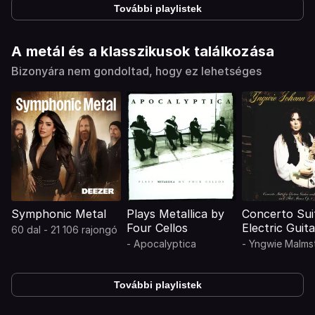
További playlistek
A metál és a klasszikusok találkozása
Bizonyára nem gondoltad, hogy ez lehetséges
Symphonic Metal
Plays Metallica by
Concerto Sui
Four Cellos
Electric Guit
60 dal - 21 106 rajongó
Orchestra in 
-
Apocalyptica
-
Yngwie Malms
Minor, Opus 
További playlistek