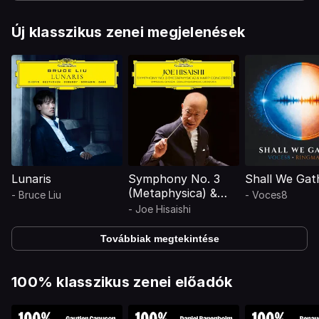
Új klasszikus zenei megjelenések
Lunaris
Symphony No. 3
Shall We Gat
(Metaphysica) &
-
Bruce Liu
-
Voces8
Harp Concerto
-
Joe Hisaishi
Továbbiak megtekintése
100% klasszikus zenei előadók