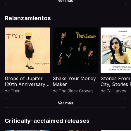
Ver más
Relanzamientos
Drops of Jupiter
Shake Your Money
Stories From
(20th Anniversary
Maker
City, Stories
Edition)
The Sea - D
de
Train
de
The Black Crowes
de
PJ Harvey
Ver más
Critically-acclaimed releases