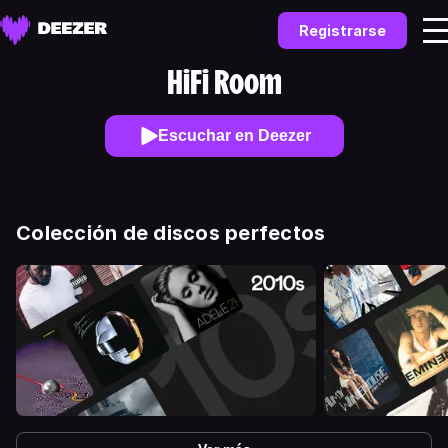
Registrarse
HiFi Room
Escuchar en Deezer
Colección de discos perfectos