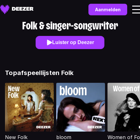
Aanmelden
Folk & singer-songwriter
Luister op Deezer
Topafspeellijsten Folk
New Folk
bloom
Women of Fo