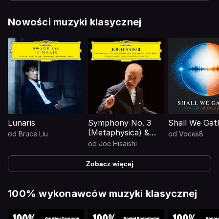
Nowości muzyki klasycznej
Lunaris
Symphony No. 3
Shall We Gat
(Metaphysica) &
od
Bruce Liu
od
Voces8
Harp Concerto
od
Joe Hisaishi
Zobacz więcej
100% wykonawców muzyki klasycznej