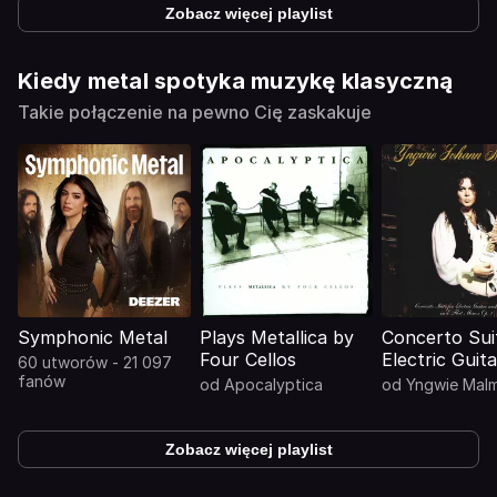
Zobacz więcej playlist
Kiedy metal spotyka muzykę klasyczną
Takie połączenie na pewno Cię zaskakuje
Symphonic Metal
Plays Metallica by
Concerto Sui
Four Cellos
Electric Guit
60 utworów - 21 097
Orchestra in 
fanów
od
Apocalyptica
od
Yngwie Mal
Minor, Opus 
Zobacz więcej playlist