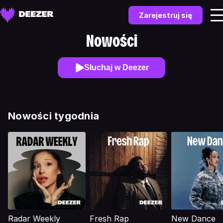
Zarejestruj się
Nowości
Słuchaj w Deezer
Nowości tygodnia
Radar Weekly
Fresh Rap
New Dance