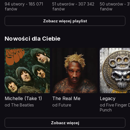
94 utwory - 185 071
51 utworów - 307 342
50 utworów - 3
fanów
fanów
fanów
Zobacz więcej playlist
Nowości dla Ciebie
Michelle (Take 1)
The Real Me
Legacy
od
The Beatles
od
Future
od
Five Finger 
Punch
Zobacz więcej