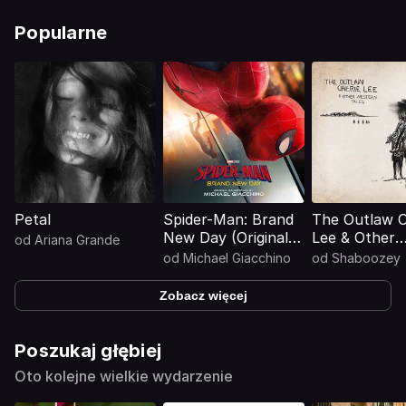
Popularne
Petal
Spider-Man: Brand
The Outlaw C
New Day (Original
Lee & Other
od
Ariana Grande
Motion Picture
Western Tale
od
Michael Giacchino
od
Shaboozey
Soundtrack)
Zobacz więcej
Poszukaj głębiej
Oto kolejne wielkie wydarzenie