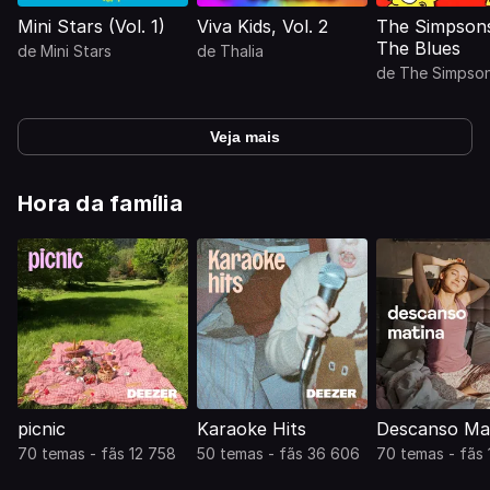
Mini Stars (Vol. 1)
Viva Kids, Vol. 2
The Simpsons
The Blues
de
Mini Stars
de
Thalia
de
The Simpso
Veja mais
Hora da família
picnic
Karaoke Hits
Descanso Mat
70 temas - fãs 12 758
50 temas - fãs 36 606
70 temas - fãs