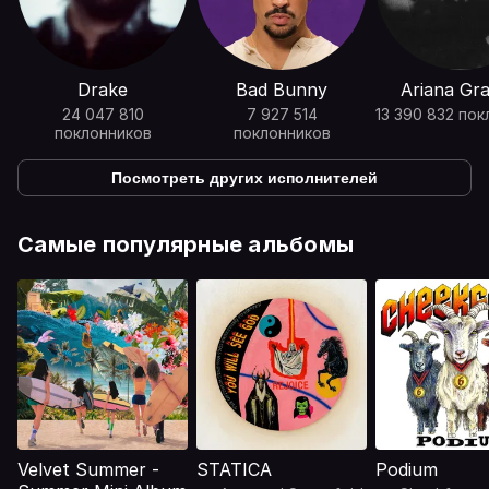
Drake
Bad Bunny
Ariana Gr
24 047 810
7 927 514
13 390 832 пок
поклонников
поклонников
Посмотреть других исполнителей
Самые популярные альбомы
Velvet Summer -
STATICA
Podium