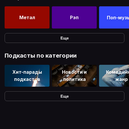
Метал
Рэп
Поп-муз
Еще
Подкасты по категории
Хит-парады
Новости и
Комедий
подкастов
политика
жанр
Еще