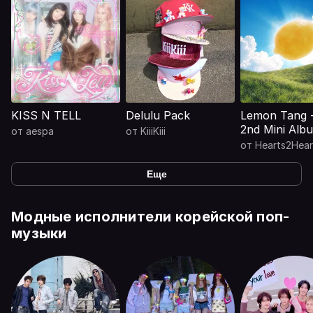
KISS N TELL
Delulu Pack
Lemon Tang 
2nd Mini Alb
от
aespa
от
KiiiKiii
от
Hearts2Hear
Еще
Модные исполнители корейской поп-
музыки