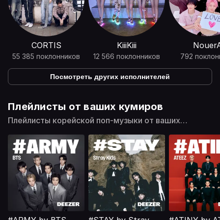
CORTIS
KiiiKiii
Nouer
55 385 поклонников
12 566 поклонников
792 поклон
Посмотреть других исполнителей
Плейлисты от ваших кумиров
Плейлисты корейской поп-музыки от ваших
кумиров!