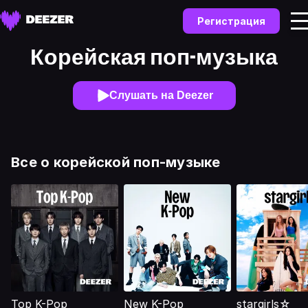
Регистрация
Корейская поп-музыка
Слушать на Deezer
Все о корейской поп-музыке
Top K-Pop
New K-Pop
stargirls☆