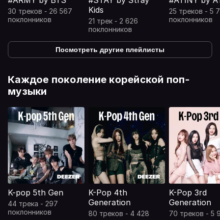
#ARMY by BTS
#STAY by Stray
#ATINY by A
Kids
30 треков - 26 567
25 треков - 5 
поклонников
поклонников
21 трек - 2 626
поклонников
Посмотреть другие плейлисты
Каждое поколение корейской поп-
музыки
K-pop 5th Gen
K-Pop 4th
K-Pop 3rd
Generation
Generation
44 трека - 297
поклонников
80 треков - 4 428
70 треков - 5 