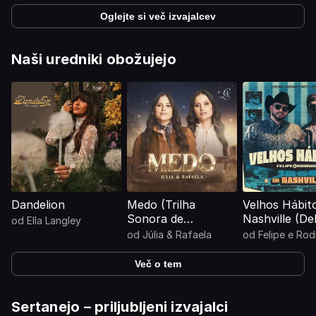
Oglejte si več izvajalcev
Naši uredniki obožujejo
Dandelion
Medo (Trilha
Velhos Hábit
Sonora de
Nashville (De
od
Ella Langley
"Coração
od
Júlia & Rafaela
od
Felipe e Rod
Acelerado")
Več o tem
Sertanejo – priljubljeni izvajalci