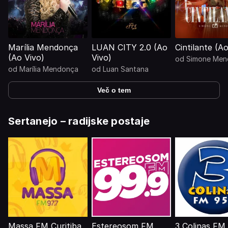
Marília Mendonça
LUAN CITY 2.0 (Ao
Cintilante (A
(Ao Vivo)
Vivo)
od
Simone Men
od
Marília Mendonça
od
Luan Santana
Več o tem
Sertanejo – radijske postaje
Massa FM Curitiba
Estereosom FM
3 Colinas FM