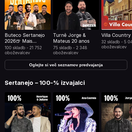
Buteco Sertanejo
Turnê Jorge &
Villa Country
2026🍺 Mais
Mateus 20 anos
32 skladb - 5 0
Tocadas | Sertanejo
oboževalcev
100 skladb - 21 752
75 skladb - 2 348
At
oboževalcev
oboževalcev
Oglejte si več seznamov predvajanja
Sertanejo – 100-% izvajalci