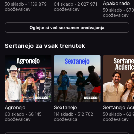
Apaixonado
50 skladb - 1 139 879
64 skladb - 2 027 971
oboževalcev
oboževalcev
50 skladb - 87
oboževalcev
Oglejte si več seznamov predvajanja
Sertanejo za vsak trenutek
Agronejo
Sextanejo
Sertanejo Ac
60 skladb - 68 145
114 skladb - 512 702
50 skladb - 62 
oboževalcev
oboževalca
oboževalcev