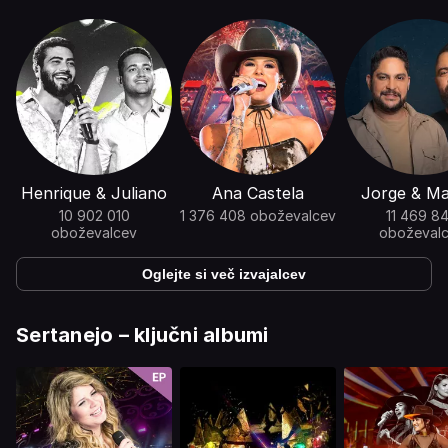
Henrique & Juliano
Ana Castela
Jorge & M
10 902 010
1 376 408 oboževalcev
11 469 8
oboževalcev
oboževal
Oglejte si več izvajalcev
Sertanejo – ključni albumi