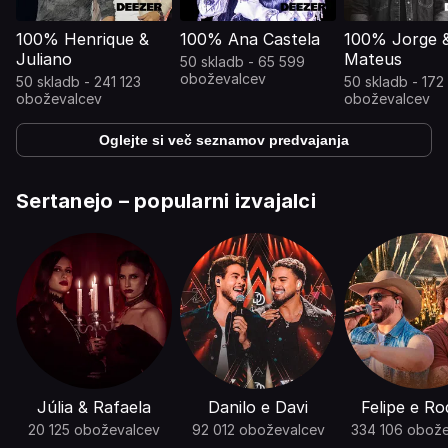
100% Henrique &
100% Ana Castela
100% Jorge 
Juliano
Mateus
50 skladb - 65 599
oboževalcev
50 skladb - 241 123
50 skladb - 172
oboževalcev
oboževalcev
Oglejte si več seznamov predvajanja
Sertanejo – popularni izvajalci
Júlia & Rafaela
Danilo e Davi
Felipe e Ro
20 125 oboževalcev
92 012 oboževalcev
334 106 obož