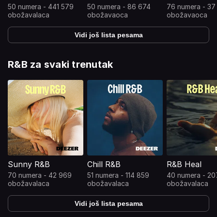
50 numera - 441 579
50 numera - 86 674
76 numera - 37
obožavalaca
obožavaoca
obožavaoca
Vidi još lista pesama
R&B za svaki trenutak
Sunny R&B
Chill R&B
R&B Heal
70 numera - 42 969
51 numera - 114 859
40 numera - 20
obožavalaca
obožavalaca
obožavalaca
Vidi još lista pesama