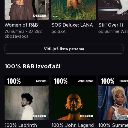
Women of R&B
SOS Deluxe: LANA
Still Over It
76 numera - 37 392
od
SZA
od
Summer Wal
obožavaoca
Vidi još lista pesama
100% R&B izvođači
100% Labrinth
100% John Legend
100% Summe