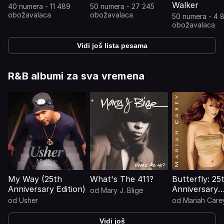
Walker
40 numera - 11 489
50 numera - 27 245
obožavalaca
obožavalaca
50 numera - 4 
obožavalaca
Vidi još lista pesama
R&B albumi za sva vremena
My Way (25th
What's The 411?
Butterfly: 25
Anniversary Edition)
Anniversary
od
Mary J. Blige
Expanded Edi
od
Usher
od
Mariah Care
Vidi još