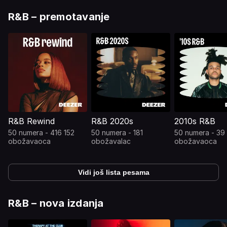
R&B – premotavanje
R&B Rewind
R&B 2020s
2010s R&B
50 numera - 416 152
50 numera - 181
50 numera - 39
obožavaoca
obožavalac
obožavaoca
Vidi još lista pesama
R&B – nova izdanja