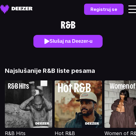
Registruj se
R&B
Slušaj na Deezer-u
Najslušanije R&B liste pesama
R&B Hits
Hot R&B
Women of R