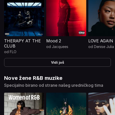
THERAPY AT THE
Mood 2
LOVE AGAIN
CLUB
od
Jacquees
od
Denise Julia
od
FLO
Vidi još
Nove žene R&B muzike
Specijalno birano od strane našeg uredničkog tima