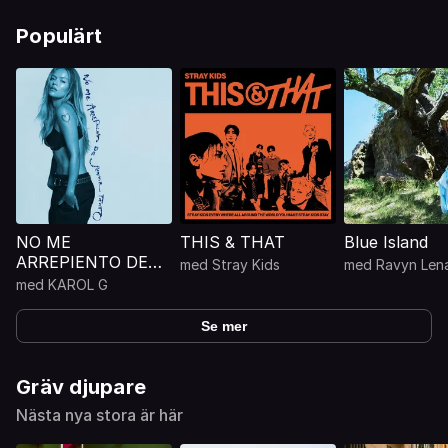
Populärt
NO ME
THIS & THAT
Blue Island
ARREPIENTO DE
med
Stray Kids
med
Ravyn Len
SENTIR TANTO
med
KAROL G
Se mer
Gräv djupare
Nästa nya stora är här