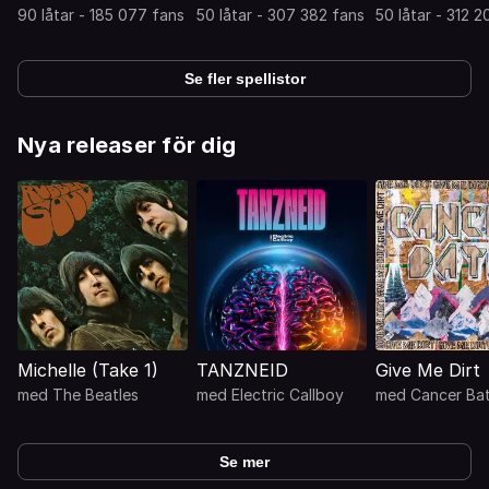
90 låtar - 185 077 fans
50 låtar - 307 382 fans
50 låtar - 312 
Se fler spellistor
Nya releaser för dig
Michelle (Take 1)
TANZNEID
Give Me Dirt
med
The Beatles
med
Electric Callboy
med
Cancer Ba
Se mer