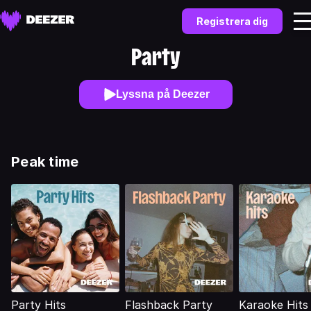
Registrera dig
Party
Lyssna på Deezer
Peak time
Party Hits
Flashback Party
Karaoke Hits