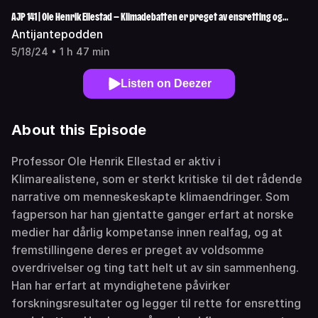
AJP 141 | Ole Henrik Ellestad — Klimadebatten er preget av ensretting og
voldsomme overdrivelser
Antijantepodden
5/18/24 • 1 h 47 min
Listen on Deezer
About this Episode
Professor Ole Henrik Ellestad er aktiv i
Klimarealistene, som er sterkt kritiske til det rådende
narrative om menneskeskapte klimaendringer. Som
fagperson har han gjentatte ganger erfart at norske
medier har dårlig kompetanse innen realfag, og at
fremstillingene deres er preget av voldsomme
overdrivelser og ting tatt helt ut av sin sammenheng.
Han har erfart at myndighetene påvirker
forskningsresultater og legger til rette for ensretting