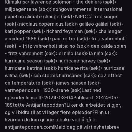
Klimakrisa› lawrence solomon - the deniers (søk)›
miljøagentene (søk)› nongovernmental international
panel on climate change (søk)› NIPCC› fred singer
(søk)› nicolaus copernicus (søk)› galileo galilei (søk)›
karl popper (søk)› richard feynman (søk)› challenger
accident 1986 (søk)› paul reiter (søk)› fritz vahrenholt
(søk) • fritz vahrenholt site:.no (søk)› den kalde solen
- fritz vahrenholt (søk)› el niño (søk)› la niña (søk)›
hurricane season (søk)› hurricane harvey (søk)›
hurricane katrina (søk)› hurricane rita (søk)› hurricane
wilma (søk)› sun storms hurricanes (søk)› co2 effect
on temperature (søk)› james hansen (søk)›
varmeperioden i 1930-årene (søk)Last ned
episodenInnspilt: 2024-03-04Publisert: 2024-05-
18Støtte Antijantepodden?Liker du arbeidet vi gjør,
og vil bidra til at vi lager flere episoder?Finn ut
hvordan du kan gi noe tilbake ved å gå til
antijantepodden.com!Meld deg på vårt nyhetsbrev