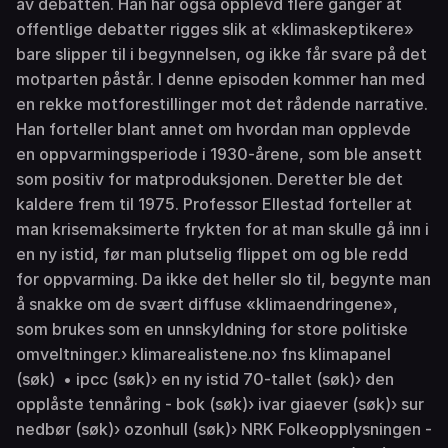
av debatten. Han har også opplevd flere ganger at
offentlige debatter rigges slik at «klimaskeptikere»
bare slipper til i begynnelsen, og ikke får svare på det
motparten påstår. I denne episoden kommer han med
en rekke motforestillinger mot det rådende narrative.
Han forteller blant annet om hvordan man opplevde
en oppvarmingsperiode i 1930-årene, som ble ansett
som positiv for matproduksjonen. Deretter ble det
kaldere frem til 1975. Professor Ellestad forteller at
man krisemaksimerte frykten for at man skulle gå inn i
en ny istid, før man plutselig flippet om og ble redd
for oppvarming. Da ikke det heller slo til, begynte man
å snakke om de svært diffuse «klimaendringene»,
som brukes som en unnskyldning for store politiske
omveltninger.› klimarealistene.no› fns klimapanel
(søk) • ipcc (søk)› en ny istid 70-tallet (søk)› den
opplåste tennåring - bok (søk)› ivar giaever (søk)› sur
nedbør (søk)› ozonhull (søk)› NRK Folkeopplysningen -