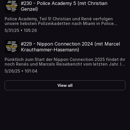
#230 - Police Academy 5 (mit Christian
Genzel)
Police Academy, Teil 5! Christian und René verfolgen
unsere liebsten Polizeikadetten nach Miami in Police
Academy 5: Assignment: Miami Beach (1988, Police
5/31/25 • 105:26
Academy 5 - Auftrag Miami Beach)Christian findet ihr
unter @christiangenzelSeinen Podcast Lichtspielplatz
findet ihr unter @lichtspielplatzDanke an unsere Steady
#229 - Nippon Connection 2024 (mit Marcel
Unterstützer: Daniel, Patrick, Michael, Christina, Rüdiger,
Krauthammer-Hasemann)
Severin, Stephan, Nenad und Felix!Uns findet ihr
unter:abspanngucker.depodcast@abspanngucker.dehttps://b
Pünktlich zum Start der Nippon Connection 2025 findet ihr
noch Renés und Marcels Reisebericht vom letzten Jahr. Ist
übrigens Marcels erster “richtiger” Filmfestivalbesuch!
5/26/25 • 101:04
Vielleicht die ideale Folge zur Fahrt nach Frankfurt um das
Festival zu Besuchen (es geht am Tag der
Veröffentlichung dieser Folge los!)Die Nippon Connection
View all
findet ihr hier: https://nipponconnection.com/de/start/Uns
findet ihr
unter:abspanngucker.depodcast@abspanngucker.dehttps://b