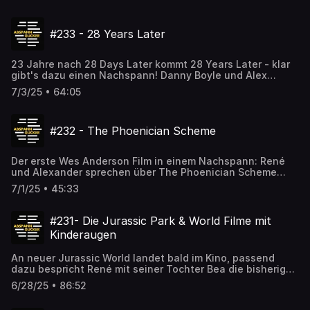
The Bone Temple den passenden Film gefunden haben
um doch mal wieder eine Folge zu veröffentlichen.Uns
findet ihr
#233 - 28 Years Later
unter:abspanngucker.depodcast@abspanngucker.dehttps://b
23 Jahre nach 28 Days Later kommt 28 Years Later - klar
gibt's dazu einen Nachspann! Danny Boyle und Alex
Garland sind zurück und Alexander und René sind vom
7/3/25 • 64:05
neuesten Teil sehr angetan! Wir machen uns aber etwas
Sorgen wie es weitergehen wird mit dieser neuen Trilogie
(der nächste Teil kommt schon Januar 2026). Uns findet
#232 - The Phoenician Scheme
ihr
unter:abspanngucker.depodcast@abspanngucker.dehttps://b
Der erste Wes Anderson Film in einem Nachspann: René
und Alexander sprechen über The Phoenician Scheme
(Der phönizische Meisterstreich)Uns findet ihr
7/1/25 • 45:33
unter:abspanngucker.depodcast@abspanngucker.dehttps://b
#231- Die Jurassic Park & World Filme mit
Kinderaugen
An neuer Jurassic World landet bald im Kino, passend
dazu bespricht René mit seiner Tochter Bea die bisherigen
sechs FilmeUns findet ihr
6/28/25 • 86:52
unter:abspanngucker.depodcast@abspanngucker.dehttps://b