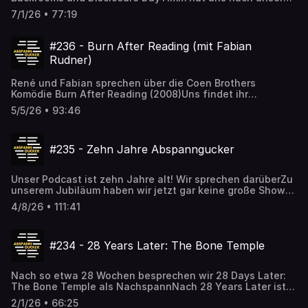
Jubiläumsfolge geschrieben und uns diese schöne
7/1/26 • 77:19
Auswertung geschickt mit dem Anteil an Filmgenres die
wir bisher besprochen haben. Vielen lieben Dank! Mehr
dazu in der Folge.- Horror: 36 (18.4%) - Sci-Fi: 31 (15.8%) -
#236 - Burn After Reading (mit Fabian
Drama: 26 (13.3%) - Komödie: 25 (12.8%) - Action/Thriller:
Rudner)
25 (12.8%) - Krimi/Gangster/Heist/Neo-Noir: 19 (9.7%) -
Giallo: 9 (4.6%) - Superhelden: 6 (3.1%) - Animation/Anime:
René und Fabian sprechen über die Coen Brothers
6 (3.1%) - Western: 5 (2.5%) - Dokumentation: 3 (1.5%) -
Komödie Burn After Reading (2008)Uns findet ihr
Sport: 2 (1.0%) - Fantasy: 2 (1.0%) - Wuxia/Martial Arts: 1
unter:abspanngucker.depodcast@abspanngucker.dehttps://b
(0.5%)Uns findet ihr
5/5/26 • 93:46
unter:abspanngucker.depodcast@abspanngucker.dehttps://b
#235 - Zehn Jahre Abspanngucker
Unser Podcast ist zehn Jahre alt! Wir sprechen darüberZu
unserem Jubiläum haben wir jetzt gar keine große Show
und keinen großen Masterplan. Wir quatschen über
4/8/26 • 111:41
unsere Anfänge, unsere Gäst:innen, andere Podcasts,
viele Filme und warum es inzwischen einfach auch
weniger Folgen von uns gibt.Der Ton der Folge ist leider
#234 - 28 Years Later: The Bone Temple
etwas schwierig und „zerrt“ ein wenig. Beim nächsten Mal
wird‘s wieder besser 🙂Uns findet ihr
unter:abspanngucker.depodcast@abspanngucker.dehttps://b
Nach so etwa 28 Wochen besprechen wir 28 Days Later:
The Bone Temple als NachspannNach 28 Years Later ist
es etwas still geworden bei uns. Aber gut, dass wir mit
2/1/26 • 66:25