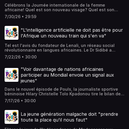
Célébrons la Journée internationale de la femme
africaine! Quel est son nouveau visage? Quel est son
combat d’aujourd’hui? A quoi aspire-t-elle et quels
7/30/26 • 29:59
horizons devrait-elle franchir?
"L'intelligence artificielle ne doit pas être pour
l'Afrique un nouveau train qui s'en va"
Tel est l'avis du fondateur de Lenali, un réseau social
révolutionnaire en langues africaines. Le Dr Sidibé a
évoqué au micro de l'émission Pouls les retombées de la
7/22/26 • 30:00
WAICO, la nouvelle Organisation mondiale de coopération
en matière d'intelligence artificielle.
"Voir davantage de nations africaines
participer au Mondial envoie un signal aux
jeunes"
Dans le nouvel épisode de Pouls, la journaliste sportive
béninoise Hilary Christelle Tolo Kpadonou tire le bilan de
la participation des équipes africaines de football au
7/17/26 • 30:00
Mondial-2026: qu'est-ce qui a abouti et que reste-t-il à
améliorer?
La jeune génération malgache doit "prendre
toute la place qu'il nous faut"