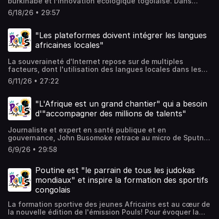
burkinabè et l’innovation écologique togolaise. Dans
cette édition, on vous réserve des interviews avec deux
6/18/26 • 29:57
Africaines ingénieuses qui prouvent que les solutions
durables aux défis du continent se tissent localement.
"Les plateformes doivent intégrer les langues
africaines locales"
La souveraineté d'Internet repose sur de multiples
facteurs, dont l'utilisation des langues locales dans les
algorithmes. Dans le nouvel épisode du podcast Pouls
6/11/26 • 27:22
avec le journaliste et expert en santé publique et en
gouvernance, John Busomoke, nous revenons sur ce
problème.
"L'Afrique est un grand chantier" qui a besoin
d'"accompagner des millions de talents"
Journaliste et expert en santé publique et en
gouvernance, John Busomoke retrace au micro de Sputnik
l'éventail des défis qui se posent aujourd'hui devant la
6/9/26 • 29:58
jeunesse africaine, comme le manque d'emplois ou
d’accompagnement dans le domaine scientifique. C'est là
où un acteur fort comme la Russie peut jouer un rôle
Poutine est "le parrain de tous les judokas
crucial.
mondiaux" et inspire la formation des sportifs
congolais
La formation sportive des jeunes Africains est au cœur de
la nouvelle édition de l'émission Pouls! Pour évoquer la