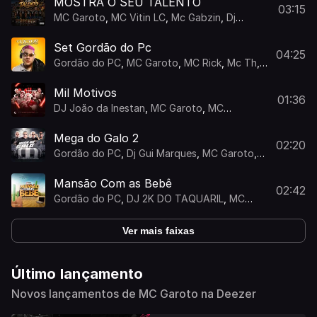
MOSTRA O SEU TALENTO
03:15
MC Garoto
,
MC Vitin LC
,
Mc Gabzin
,
Dj
Marcão Lc
,
MC CJ
Set Gordão do Pc
04:25
Gordão do PC
,
MC Garoto
,
MC Rick
,
Mc Th
,
Mc Laranjinha
,
Mc Vitin Da Igrejinha
Mil Motivos
01:36
DJ João da Inestan
,
MC Garoto
,
MC
NAHARA
,
DJ Mack
,
Gordão do PC
Mega do Galo 2
02:20
Gordão do PC
,
Dj Gui Marques
,
MC Garoto
,
Mc mininin
Mansão Com as Bebê
02:42
Gordão do PC
,
DJ 2K DO TAQUARIL
,
MC
Garoto
,
Mc Mk Da Zl
,
Mc Leozin
Ver mais faixas
Último lançamento
Novos lançamentos de MC Garoto na Deezer