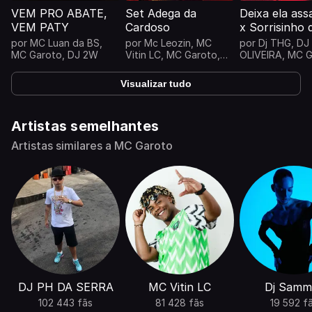
VEM PRO ABATE,
Set Adega da
Deixa ela as
VEM PATY
Cardoso
x Sorrisinho 
puto
por
MC Luan da BS
,
por
Mc Leozin
,
MC
por
Dj THG
,
DJ
MC Garoto
,
DJ 2W
Vitin LC
,
MC Garoto
,
OLIVEIRA
,
MC G
DJ Borest
...
Nilo
Visualizar tudo
Artistas semelhantes
Artistas similares a MC Garoto
DJ PH DA SERRA
MC Vitin LC
Dj Samm
102 443 fãs
81 428 fãs
19 592 f