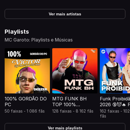
Ver mais artistas
Playlists
MC Garoto: Playlists e Músicas
100% GORDÃO DO
MTG FUNK BH
Funk Proibid
PC
TOP 100%
2026 🔞😈🔥 
ATUALIZADA
Pesadão 2026🔥
50 faixas - 1 086 fãs
128 faixas - 8 162 fãs
162 faixas - 10
Funk 2
fãs
Ver mais playlists