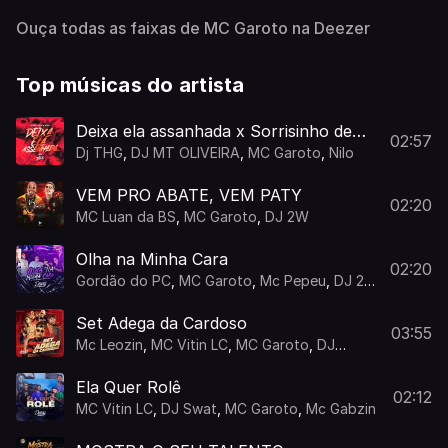
Ouça todas as faixas de MC Garoto na Deezer
Top músicas do artista
Deixa ela assanhada x Sorrisinho de
02:57
puto
Dj THG
,
DJ MT OLIVEIRA
,
MC Garoto
,
Nilo
VEM PRO ABATE, VEM PATY
02:20
MC Luan da BS
,
MC Garoto
,
DJ 2W
Olha na Minha Cara
02:20
Gordão do PC
,
MC Garoto
,
Mc Pepeu
,
DJ 2K
DO TAQUARIL
Set Adega da Cardoso
03:55
Mc Leozin
,
MC Vitin LC
,
MC Garoto
,
DJ
Borest
,
MC Meno K
Ela Quer Rolê
02:12
MC Vitin LC
,
DJ Swat
,
MC Garoto
,
Mc Gabzin