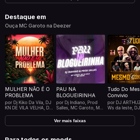
Destaque em
Ouça MC Garoto na Deezer
MULHER NÃO É O
PAU NA
Tudo Do Me
PROBLEMA
BLOGUEIRINHA
Convivio
por
Dj Kiko Da Vila
,
DJ
por
Dj Indiano
,
Prod
por
DJ ARTHUZ
KN DE VILA VELHA
,
DJ
Salles
,
MC Garoto
,
MC
Ws da leste
,
DJ
NARDIIN
,
Mc 2G Do
Fahah
...
Dj Sammer
...
SF
...
Ver mais faixas
Para todos os moods