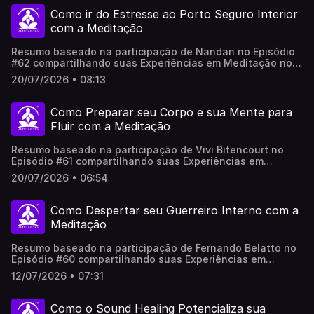
representa necessariamente em 100% a opinião do(a/as)
Como ir do Estresse ao Porto Seguro Interior
participantes.
com a Meditação
Resumo baseado na participação de Nandan no Episódio
#62 compartilhando suas Experiências em Meditação no
Meditantes PodCast. ..Este vídeo foi produzido com apoio
20/07/2026 • 08:13
de sistemas de Inteligência Artificial, revisado e adaptado
por pessoas reais, não representa necessariamente em
100% a opinião do(a/as) participantes.
Como Preparar seu Corpo e sua Mente para
Fluir com a Meditação
Resumo baseado na participação de Vivi Bitencourt no
Episódio #61 compartilhando suas Experiências em
Meditação no Meditantes PodCast...Este vídeo foi
20/07/2026 • 06:54
produzido com apoio de sistemas de Inteligência
Artificial, revisado e adaptado por pessoas reais, não
representa necessariamente em 100% a opinião do(a/as)
Como Despertar seu Guerreiro Interno com a
participantes.
Meditação
Resumo baseado na participação de Fernando Belatto no
Episódio #60 compartilhando suas Experiências em
Meditação no Meditantes PodCast...Este vídeo foi
12/07/2026 • 07:31
produzido com apoio de sistemas de Inteligência
Artificial, revisado e adaptado por pessoas reais, não
representa necessariamente em 100% a opinião do(a/as)
Como o Sound Healing Potencializa sua