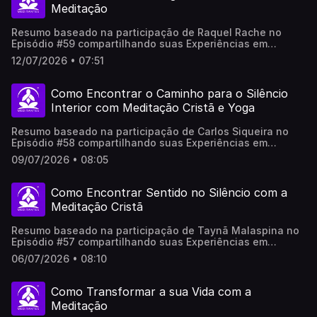
participantes.
Meditação
Resumo baseado na participação de Raquel Rache no
Episódio #59 compartilhando suas Experiências em
Meditação no Meditantes PodCast. ..Este vídeo foi
12/07/2026 • 07:51
produzido com apoio de sistemas de Inteligência
Artificial, revisado e adaptado por pessoas reais, não
representa necessariamente em 100% a opinião do(a/as)
Como Encontrar o Caminho para o Silêncio
participantes.
Interior com Meditação Cristã e Yoga
Resumo baseado na participação de Carlos Siqueira no
Episódio #58 compartilhando suas Experiências em
Meditação no Meditantes PodCast. ..Este vídeo foi
09/07/2026 • 08:05
produzido com apoio de sistemas de Inteligência
Artificial, revisado e adaptado por pessoas reais, não
representa necessariamente em 100% a opinião do(a/as)
Como Encontrar Sentido no Silêncio com a
participantes.
Meditação Cristã
Resumo baseado na participação de Taynã Malaspina no
Episódio #57 compartilhando suas Experiências em
Meditação no Meditantes PodCast. ..Este vídeo foi
06/07/2026 • 08:10
produzido com apoio de sistemas de Inteligência
Artificial, revisado e adaptado por pessoas reais, não
representa necessariamente em 100% a opinião do(a/as)
Como Transformar a sua Vida com a
participantes.
Meditação