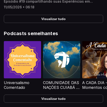
Episódio #19 compartilhando suas Experiências em
Meditação no Meditantes PodCast. Este vídeo foi
11/05/2026 • 06:18
produzido por Inteligência Artificial, revisado e adaptado
por pessoas reais, não representa necessariamente em
100% a opinião do(a/as) participantes.
Visualizar tudo
Podcasts semelhantes
Universalismo
COMUNIDADE DAS
A CADA DIA -
Comentado
NAÇÕES CUIABÁ -
Momentos c
CN CUIABÁ
Palavra de D
Visualizar tudo