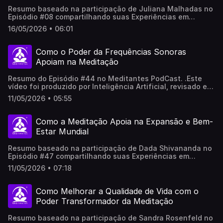
Resumo baseado na participação de Juliana Malhadas no
Episódio #08 compartilhando suas Experiências em
Meditação no Meditantes PodCast. .Este vídeo foi
16/05/2026 • 06:01
produzido por Inteligência Artificial, revisado e adaptado
por pessoas reais, não representa necessariamente em
100% a opinião do(a/as) participantes.
Como o Poder da Frequências Sonoras
Apoiam na Meditação
Resumo do Episódio #44 no Meditantes PodCast. .Este
vídeo foi produzido por Inteligência Artificial, revisado e
adaptado por pessoas reais, não representa
11/05/2026 • 05:55
necessariamente em 100% a opinião do(a/as)
participantes.
Como a Meditação Apoia na Expansão e Bem-
Estar Mundial
Resumo baseado na participação de Dada Shivananda no
Episódio #47 compartilhando suas Experiências em
Meditação no Meditantes PodCast. .Este vídeo foi
11/05/2026 • 07:18
produzido por Inteligência Artificial, revisado e adaptado
por pessoas reais, não representa necessariamente em
100% a opinião do(a/as) participantes.
Como Melhorar a Qualidade de Vida com o
Poder Transformador da Meditação
Resumo baseado na participação de Sandra Rosenfeld no