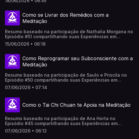
18/06/2026 • 06:55
vídeo foi produzido por Inteligência Artificial, revisado e
adaptado por pessoas reais, não representa
necessariamente em 100% a opinião do(a/as)
Como se Livrar dos Remédios com a
participantes.
Meditação
Resumo baseado na participação de Nathalia Morgana no
Episódio #51 compartilhando suas Experiências em
Meditação no Meditantes PodCast. .Este vídeo foi
15/06/2026 • 06:18
produzido por Inteligência Artificial, revisado e adaptado
por pessoas reais, não representa necessariamente em
100% a opinião do(a/as) participantes.
Como Reprogramar seu Subconsciente com a
Meditação
Resumo baseado na participação de Saulo e Priscila no
Episódio #50 compartilhando suas Experiências em
Meditação no Meditantes PodCast. .Este vídeo foi
07/06/2026 • 07:14
produzido por Inteligência Artificial, revisado e adaptado
por pessoas reais, não representa necessariamente em
100% a opinião do(a/as) participantes.
Como o Tai Chi Chuan te Apoia na Meditação
Resumo baseado na participação de Ana Horta no
Episódio #45 compartilhando suas Experiências em
Meditação no Meditantes PodCast. .Este vídeo foi
07/06/2026 • 06:12
produzido por Inteligência Artificial, revisado e adaptado
por pessoas reais, não representa necessariamente em