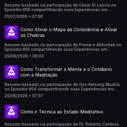
Resumo baseado na participação de Cesar Di Lascio no
Episódio #56 compartilhando suas Experiências em
Meditação no Meditantes PodCast. ..Este vídeo foi
01/07/2026 • 07:00
produzido com apoio de sistemas de Inteligência
Artificial, revisado e adaptado por pessoas reais, não
representa necessariamente em 100% a opinião do(a/as)
Como Ativar o Mapa da Consciência e Ativar
participantes.
os Chakras
Resumo baseado na participação de Prema e Abhishek no
Episódio #55 compartilhando suas Experiências em
Meditação no Meditantes PodCast. .Este vídeo foi
29/06/2026 • 08:03
produzido com apoio de sistemas de Inteligência
Artificial, revisado e adaptado por pessoas reais, não
representa necessariamente em 100% a opinião do(a/as)
Como Transformar a Mente e o Cotidiano
participantes.
com a Meditação
Resumo baseado na participação de Gen Kelsang Mudita
no Episódio #54 compartilhando suas Experiências em
Meditação no Meditantes PodCast. .Este vídeo foi
25/06/2026 • 07:57
produzido com apoio de Inteligência Artificial, revisado e
adaptado por pessoas reais, não representa
necessariamente em 100% a opinião do(a/as)
Como ir Técnica ao Estado Meditativo
participantes.
Resumo baseado na participação de Dr. Roberto Cardoso