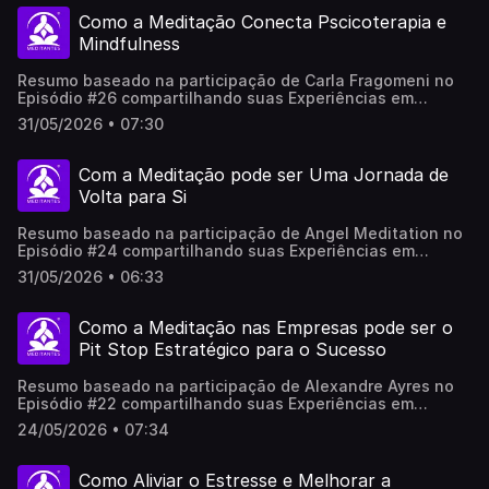
100% a opinião do(a/as) participantes.
Como a Meditação Conecta Pscicoterapia e
Mindfulness
Resumo baseado na participação de Carla Fragomeni no
Episódio #26 compartilhando suas Experiências em
Meditação no Meditantes PodCast. .Este vídeo foi
31/05/2026 • 07:30
produzido por Inteligência Artificial, revisado e adaptado
por pessoas reais, não representa necessariamente em
100% a opinião do(a/as) participantes.
Com a Meditação pode ser Uma Jornada de
Volta para Si
Resumo baseado na participação de Angel Meditation no
Episódio #24 compartilhando suas Experiências em
Meditação no Meditantes Podcast. .Este vídeo foi
31/05/2026 • 06:33
produzido por Inteligência Artificial, revisado e adaptado
por pessoas reais, não representa necessariamente em
100% a opinião do(a/as) participantes.
Como a Meditação nas Empresas pode ser o
Pit Stop Estratégico para o Sucesso
Resumo baseado na participação de Alexandre Ayres no
Episódio #22 compartilhando suas Experiências em
Meditação no Meditantes PodCast.
24/05/2026 • 07:34
Como Aliviar o Estresse e Melhorar a