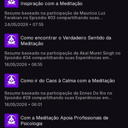
Inspiração com a Meditação
Resumo baseado na participação de Maurício Luz
Farakian no Episódio #03 compartilhando suas
Experiências em Meditação no Meditantes PodCast. .Este
24/05/2026 • 07:55
vídeo foi produzido por Inteligência Artificial, revisado e
adaptado por pessoas reais, não representa
necessariamente em 100% a opinião do(a/as)
Como encontrar o Verdadeiro Sentido da
participantes.
Meditação
Resumo baseado na participação de Akal Muret Singh no
Episódio #34 compartilhando suas Experiências em
Meditação no Meditantes PodCast..Este vídeo foi
18/05/2026 • 06:55
produzido por Inteligência Artificial, revisado e adaptado
por pessoas reais, não representa necessariamente em
100% a opinião do(a/as) participantes.
Como ir do Caos à Calma com a Meditação
Resumo baseado na participação de Ennes Do Rio no
Episódio #28 compartilhando suas Experiências em
Meditação no Meditantes Podcast. .Este vídeo foi
18/05/2026 • 06:01
produzido por Inteligência Artificial, revisado e adaptado
por pessoas reais, não representa necessariamente em
100% a opinião do(a/as) participantes.
Com a Meditação Apoia Profissionais de
Psicologia