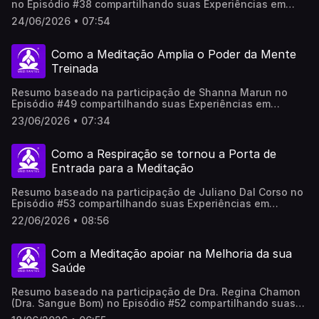
no Episódio #38 compartilhando suas Experiências em
Meditação no Meditantes PodCast. .Este vídeo foi
24/06/2026 • 07:54
produzido por Inteligência Artificial, revisado e adaptado
por pessoas reais, não representa necessariamente em
100% a opinião do(a/as) participantes.
Como a Meditação Amplia o Poder da Mente
Treinada
Resumo baseado na participação de Shanna Marun no
Episódio #49 compartilhando suas Experiências em
Meditação no Meditantes PodCast. .Este vídeo foi
23/06/2026 • 07:34
produzido por Inteligência Artificial, revisado e adaptado
por pessoas reais, não representa necessariamente em
100% a opinião do(a/as) participantes.
Como a Respiração se tornou a Porta de
Entrada para a Meditação
Resumo baseado na participação de Juliano Dal Corso no
Episódio #53 compartilhando suas Experiências em
Meditação no Meditantes PodCast. .Este vídeo foi
22/06/2026 • 08:56
produzido com apoio de Inteligência Artificial, revisado e
adaptado por pessoas reais, não representa
necessariamente em 100% a opinião do(a/as)
Com a Meditação apoiar na Melhoria da sua
participantes.
Saúde
Resumo baseado na participação de Dra. Regina Chamon
(Dra. Sangue Bom) no Episódio #52 compartilhando suas
Experiências em Meditação no Meditantes PodCast. .Este