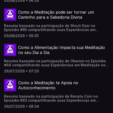
03/08/2026 • 06:26
produzido com apoio de sistemas de Inteligência
Artificial, revisado e adaptado por pessoas reais, não
representa necessariamente em 100% a opinião do(a/as)
Como a Meditação pode ser tornar um
participantes.
Caminho para a Sabedoria Divina
Resumo baseado na participação de Shruti Dasi no
Episódio #65 compartilhando suas Experiências em
Meditação no Meditantes PodCast...Este vídeo foi
03/08/2026 • 09:35
produzido com apoio de sistemas de Inteligência
Artificial, revisado e adaptado por pessoas reais, não
representa necessariamente em 100% a opinião do(a/as)
Como a Alimentação Impacta sua Meditação
participantes.
no seu Dia a Dia
Resumo baseado na participação de Oberom no Episódio
#64 compartilhando suas Experiências em Meditação no
Meditantes PodCast...Este vídeo foi produzido com apoio
26/07/2026 • 07:20
de sistemas de Inteligência Artificial, revisado e adaptado
por pessoas reais, não representa necessariamente em
100% a opinião do(a/as) participantes.
Como a Meditação te Apoia no
Autoconhecimento
Resumo baseado na participação de Renata Coin no
Episódio #63 compartilhando suas Experiências em
Meditação no Meditantes PodCast...Este vídeo foi
26/07/2026 • 08:34
produzido com apoio de sistemas de Inteligência
Artificial, revisado e adaptado por pessoas reais, não