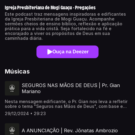
Igreja Presbiteriana de Mogi Guaçu - Pregações
Este podcast traz mensagens inspiradoras e edificantes
da Igreja Presbiteriana de Mogi Guaçu. Acompanhe
sermões cheios de ensino bíblico, reflexão e aplicação
prática para a vida cristã. Seja fortalecido na fé e
encorajado a viver os propósitos de Deus em sua
caminhada diária.
Ouça na Deezer
Músicas
SEGUROS NAS MÃOS DE DEUS | Pr. Gian
Mariano
Nesta mensagem edificante, o Pr. Gian nos leva a refletir
sobre o tema "Seguros nas Mãos de Deus", com base em
Isaías 49:14-16. Descubra como o amor e o cuidado de
29/12/2024 • 29:23
Deus nos sustentam, mesmo nos momentos de dúvida e
dificuldade. Uma palavra de conforto e esperança para
lembrar que estamos gravados nas palmas das mãos do
A ANUNCIAÇÃO | Rev. Jônatas Ambrozio
Criador. 🙌✨ Assista no Youtube: