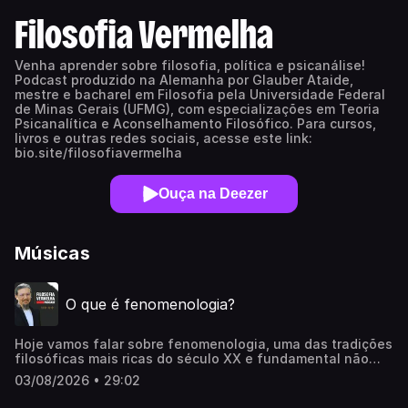
Filosofia Vermelha
Venha aprender sobre filosofia, política e psicanálise!
Podcast produzido na Alemanha por Glauber Ataide,
mestre e bacharel em Filosofia pela Universidade Federal
de Minas Gerais (UFMG), com especializações em Teoria
Psicanalítica e Aconselhamento Filosófico. Para cursos,
livros e outras redes sociais, acesse este link:
bio.site/filosofiavermelha
Ouça na Deezer
Músicas
O que é fenomenologia?
Hoje vamos falar sobre fenomenologia, uma das tradições
filosóficas mais ricas do século XX e fundamental não
apenas para diversas áreas da filosofia, mas também
03/08/2026 • 29:02
para disciplinas como a psicologia, a psiquiatria, a
antropologia, a sociologia e as ciências cognitivas. Nosso