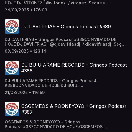
HOJE:DJ VITONEZ : @vitonez / vitonez Segue a
gente:Canal de Cortes: / @cortesgringos Gringos no
24/09/2025 • 176:03
Insta: / podcastgringos Gringos no Tik Tok:
/ gringospodcast Anfitriões: @neygringos | @erickjay
DJ DAVI FRIAS - Gringos Podcast #389
DJ DAVI FRIAS - Gringos Podcast #389CONVIDADO DE
HOJE:DJ DAVI FRIAS : @djdavifriasdj / djdavifriasdj Segue
a gente:Canal de Cortes: / @cortesgringos Gringos no
03/09/2025 • 123:14
Insta: / podcastgringos Gringos no Tik Tok:
/ gringospodcast Anfitriões: @neygringos | @erickjay
DJ BUIU ARAME RECORDS - Gringos Podcast
#388
DJ BUIU ARAME RECORDS - Gringos Podcast
#388CONVIDADO DE HOJE:DJ BUIU :
@djbuiuaramehttps://www.instagram.com/djbuiuarame/Segu
21/08/2025 • 116:59
a gente:Canal de Cortes:
https://www.youtube.com/@cortesgringosGringos no
Insta: https://www.instagram.com/podcastgringos/Gringos
OSGEMEOS & ROONEYOYO - Gringos Podcast
no Tik Tok:
#387
https://www.tiktok.com/@gringospodcastAnfitriões:
@neygringos | @erickjay
OSGEMEOS & ROONEYOYO - Gringos
Podcast #387CONVIDADO DE HOJE:OSGEMEOS :
@osgemeos / osgemeos ROONEYOYO : ‪@Rooneyoyo‬