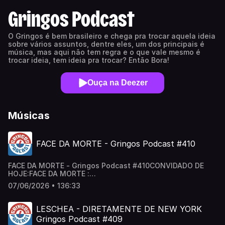
Gringos Podcast
O Gringos é bem brasileiro e chega pra trocar aquela ideia
sobre vários assuntos, dentre eles, um dos principais é
música, mas aqui não tem regra e o que vale mesmo é
trocar ideia, tem ideia pra trocar? Então Bora!
Ouça na Deezer
Músicas
FACE DA MORTE - Gringos Podcast #410
FACE DA MORTE - Gringos Podcast #410CONVIDADO DE
HOJE:FACE DA MORTE :
@facedamorte_oficial / facedamorte_oficial Segue a
07/06/2026 • 136:33
gente:Canal de Cortes: / @cortesgringos Gringos no
Insta: / podcastgringos Gringos no Tik Tok:
/ gringospodcast Anfitriões: @neygringos | @erickjay
LESCHEA - DIRETAMENTE DE NEW YORK
Gringos Podcast #409