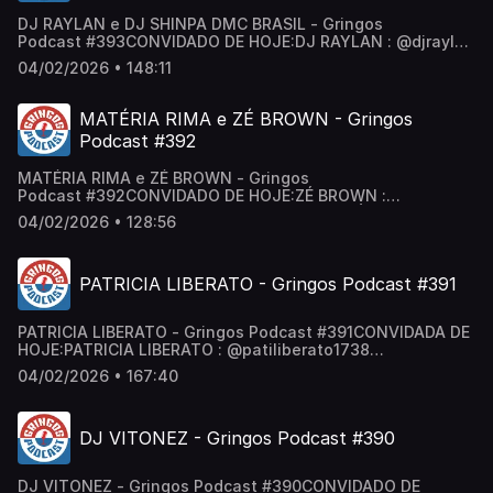
DJ RAYLAN e DJ SHINPA DMC BRASIL - Gringos
Podcast #393CONVIDADO DE HOJE:DJ RAYLAN : ‪@djraylan‬
/ djraylan DJ SHINPA : ‪@djshinpa‬ / djshinpa Segue a
04/02/2026 • 148:11
gente:Canal de Cortes: / @cortesgringos Gringos no
Insta: / podcastgringos Gringos no Tik Tok:
/ gringospodcast Anfitriões: @neygringos | @erickjay
MATÉRIA RIMA e ZÉ BROWN - Gringos
Podcast #392
MATÉRIA RIMA e ZÉ BROWN - Gringos
Podcast #392CONVIDADO DE HOJE:ZÉ BROWN :
@ze_brown_oficial / ze_brown_oficial MATÉRIA RIMA :
04/02/2026 • 128:56
‪@materiarimaoficial‬ / materiarima Segue a gente:Canal
de Cortes: / @cortesgringos Gringos no Insta:
/ podcastgringos Gringos no Tik Tok:
PATRICIA LIBERATO - Gringos Podcast #391
/ gringospodcast Anfitriões: @neygringos | @erickjay
PATRICIA LIBERATO - Gringos Podcast #391CONVIDADA DE
HOJE:PATRICIA LIBERATO : ‪@patiliberato1738‬
/ patiliberato Segue a gente:Canal de Cortes:
04/02/2026 • 167:40
/ @cortesgringos Gringos no Insta:
/ podcastgringos Gringos no Tik Tok:
/ gringospodcast Anfitriões: @neygringos | @erickjay
DJ VITONEZ - Gringos Podcast #390
DJ VITONEZ - Gringos Podcast #390CONVIDADO DE