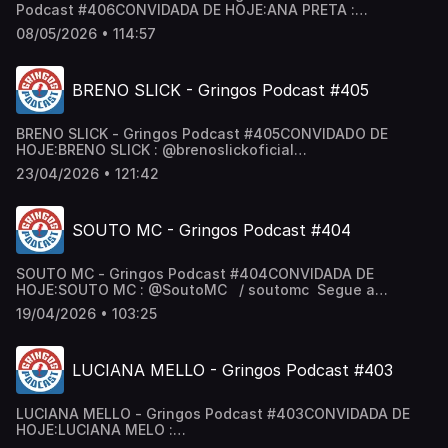
Podcast #406CONVIDADA DE HOJE:ANA PRETA :
‪@OFICIALANAPRETA‬ / oficialanapreta LIVIA CRUZ :
08/05/2026 • 114:57
@liviacruzh2 / liviacruzh2 Segue a gente:Canal de
Cortes: / @cortesgringos Gringos no Insta:
/ podcastgringos Gringos no Tik Tok:
BRENO SLICK - Gringos Podcast #405
/ gringospodcast Anfitriões: @neygringos | @erickjay
BRENO SLICK - Gringos Podcast #405CONVIDADO DE
HOJE:BRENO SLICK : ‪@brenoslickoficial‬
/ brenoslick_ Segue a gente:Canal de Cortes:
23/04/2026 • 121:42
/ @cortesgringos Gringos no Insta:
/ podcastgringos Gringos no Tik Tok:
/ gringospodcast Anfitriões: @neygringos | @erickjay
SOUTO MC - Gringos Podcast #404
SOUTO MC - Gringos Podcast #404CONVIDADA DE
HOJE:SOUTO MC : ‪@SoutoMC‬ / soutomc Segue a
gente:Canal de Cortes: / @cortesgringos Gringos no
19/04/2026 • 103:25
Insta: / podcastgringos Gringos no Tik Tok:
/ gringospodcast Anfitriões: @neygringos | @erickjay
LUCIANA MELLO - Gringos Podcast #403
LUCIANA MELLO - Gringos Podcast #403CONVIDADA DE
HOJE:LUCIANA MELO :
@lucianamello / lucianamello Segue a gente:Canal de