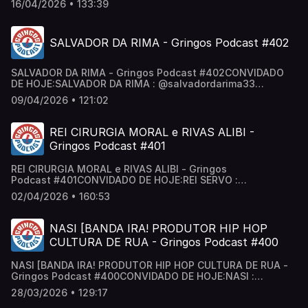
16/04/2026 • 133:39
Cortes: / @cortesgringos Gringos no Insta:
/ podcastgringos Gringos no Tik Tok:
/ gringospodcast Anfitriões: @neygringos | @erickjay
SALVADOR DA RIMA - Gringos Podcast #402
SALVADOR DA RIMA - Gringos Podcast #402CONVIDADO
DE HOJE:SALVADOR DA RIMA : ‪@salvadordarima33‬
/ salvadordarima Segue a gente:Canal de Cortes:
09/04/2026 • 121:02
/ @cortesgringos Gringos no Insta:
/ podcastgringos Gringos no Tik Tok:
/ gringospodcast Anfitriões: @neygringos | @erickjay
REI CIRURGIA MORAL e RIVAS ALIBI -
Gringos Podcast #401
REI CIRURGIA MORAL e RIVAS ALIBI - Gringos
Podcast #401CONVIDADO DE HOJE:REI SERVO :
@rei_servo / rei_servo Segue a gente:Canal de Cortes:
02/04/2026 • 160:53
/ @cortesgringos Gringos no Insta:
/ podcastgringos Gringos no Tik Tok:
/ gringospodcast Anfitriões: @neygringos | @erickjay
NASI [BANDA IRA! PRODUTOR HIP HOP
CULTURA DE RUA - Gringos Podcast #400
NASI [BANDA IRA! PRODUTOR HIP HOP CULTURA DE RUA -
Gringos Podcast #400CONVIDADO DE HOJE:NASI :
@oficialnasihttps://www.instagram.com/oficialnasi/Segue
28/03/2026 • 129:17
a gente:Canal de Cortes: