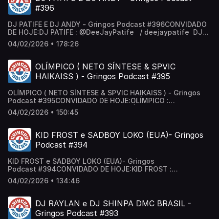
/ gringospodcast Anfitriões: @neygringos | @erickjay
#396
DJ PATIFE E DJ ANDY - Gringos Podcast #396CONVIDADO
DE HOJE:DJ PATIFE : ‪@DeeJayPatife‬ / deejaypatife DJ
ANDY : ‪@DJAndybr‬ / djandybr Segue a gente:Canal de
04/02/2026 • 178:26
Cortes: / @cortesgringos Gringos no Insta:
/ podcastgringos Gringos no Tik Tok:
/ gringospodcast Anfitriões: @neygringos | @erickjay
OLÍMPICO ( NETO SÍNTESE & SPVIC
HAIKAISS ) - Gringos Podcast #395
OLÍMPICO ( NETO SÍNTESE & SPVIC HAIKAISS ) - Gringos
Podcast #395CONVIDADO DE HOJE:OLÍMPICO :
@olimpicorap / olimpicorap NETO SÍNTESE : ‪@SinteseRap‬
04/02/2026 • 150:45
/ sinteserap SPVIC : @spvic_hkss / spvic_hkss Segue a
gente:Canal de Cortes: / @cortesgringos Gringos no
Insta: / podcastgringos Gringos no Tik Tok:
KID FROST e SADBOY LOKO (EUA)- Gringos
/ gringospodcast Anfitriões: @neygringos | @erickjay
Podcast #394
KID FROST e SADBOY LOKO (EUA)- Gringos
Podcast #394CONVIDADO DE HOJE:KID FROST :
@therealkidfrost / therealkidfrost SADBOY LOKO :
04/02/2026 • 134:46
‪@TheRealSadBoyLoko‬ / sadboyloko Segue a
gente:Canal de Cortes: / @cortesgringos Gringos no
Insta: / podcastgringos Gringos no Tik Tok:
DJ RAYLAN e DJ SHINPA DMC BRASIL -
/ gringospodcast Anfitriões: @neygringos | @erickjay
Gringos Podcast #393