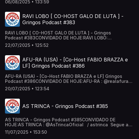
06/08/2025 • 133:59
/ rooneyoyo Segue a gente:Canal de Cortes:
/ @cortesgringos Gringos no Insta:
/ podcastgringos Gringos no Tik Tok:
RAVI LOBO [ CO-HOST GALO DE LUTA ] -
/ gringospodcast Anfitriões: @neygringos | @erickjay
Gringos Podcast #383
RAVI LOBO [ CO-HOST GALO DE LUTA ] - Gringos
Podcast #383CONVIDADO DE HOJE:RAVI LOBO:
@loboravi / loboravi CO-HOST:GALO DE LUTA :
22/07/2025 • 125:52
@galodelutaoficial / galodelutaoficial Segue a
gente:Canal de Cortes: / @cortesgringos Gringos no
Insta: / podcastgringos Gringos no Tik Tok:
AFU-RA (USA) - [Co-Host FABIO BRAZZA e
/ gringospodcast Anfitriões: @neygringos | @erickjay
LF] Gringos Podcast #386
AFU-RA (USA) - [Co-Host FABIO BRAZZA e LF] Gringos
Podcast #386CONVIDADO DE HOJE:AFU-RA : ‪@realafura‬
/ realafura Segue a gente:Canal de Cortes:
20/07/2025 • 123:54
/ @cortesgringos Gringos no Insta:
/ podcastgringos Gringos no Tik Tok:
/ gringospodcast Anfitriões: @neygringos | @erickjay
AS TRINCA - Gringos Podcast #385
AS TRINCA - Gringos Podcast #385CONVIDADO DE
HOJE:AS TRINCA : ‪@AsTrincaOficial‬ / astrinca Segue a
gente:Canal de Cortes: / @cortesgringos Gringos no
11/07/2025 • 153:50
Insta: / podcastgringos Gringos no Tik Tok: