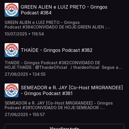
/ gringospodcast Anfitriões: @neygringos | @erickjay
GREEN ALIEN e LUIZ PRETO - Gringos
Podcast #384
GREEN ALIEN e LUIZ PRETO - Gringos
Podcast #384CONVIDADO DE HOJE:GREEN ALIEN :
@greenaliensp / greenaliensp LUIZ PRETO :
10/07/2025 • 116:54
@luizpreto / luizpreto Segue a gente:Canal de Cortes:
/ @cortesgringos Gringos no Insta:
/ podcastgringos Gringos no Tik Tok:
THAÍDE - Gringos Podcast #382
/ gringospodcast Anfitriões: @neygringos | @erickjay
THAÍDE - Gringos Podcast #382CONVIDADO DE
HOJE:THAÍDE : ‪@ThaideOficial‬ / thaideoficial Segue a
gente:Canal de Cortes: / @cortesgringos Gringos no
27/06/2025 • 134:55
Insta: / podcastgringos Gringos no Tik Tok:
/ gringospodcast Anfitriões: @neygringos | @erickjay
SEMEADOR e R. JAY [Co-Host MRGRANDEE]
- Gringos Podcast #381
SEMEADOR e R. JAY [Co-Host MRGRANDEE] - Gringos
Podcast #381CONVIDADO DE HOJE:SEMEADOR :
‪@osemeador-oficial‬ / semeador_oficial R. JAY :
27/06/2025 • 155:57
@rjay.amaro / rjay.amaro CO-HOST :
@mrgrandee / mrgrandee Segue a gente:Canal de
Cortes: / @cortesgringos Gringos no Insta:
Visualizar tudo