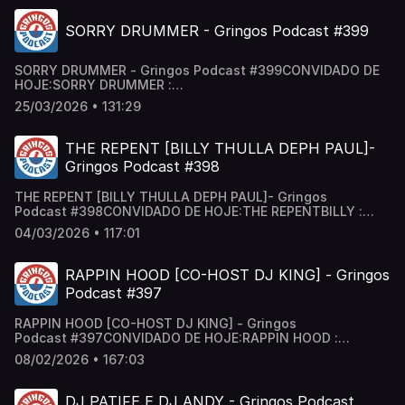
https://www.youtube.com/@cortesgringosGringos no
Insta: https://www.instagram.com/podcastgringos/Gringos
SORRY DRUMMER - Gringos Podcast #399
no Tik Tok:
https://www.tiktok.com/@gringospodcastAnfitriões:
@neygringos | @erickjay
SORRY DRUMMER - Gringos Podcast #399CONVIDADO DE
HOJE:SORRY DRUMMER :
@sorrydrummer / sorrydrummer Segue a gente:Canal de
25/03/2026 • 131:29
Cortes: / @cortesgringos Gringos no Insta:
/ podcastgringos Gringos no Tik Tok:
/ gringospodcast Anfitriões: @neygringos | @erickjay
THE REPENT [BILLY THULLA DEPH PAUL]-
Gringos Podcast #398
THE REPENT [BILLY THULLA DEPH PAUL]- Gringos
Podcast #398CONVIDADO DE HOJE:THE REPENTBILLY :
@dombilly_r / dombilly_r THULLA MELO :
04/03/2026 • 117:01
@thullamelooficial / thullamelooficial DEPH PAUL :
@deph_paul63 / deph_paul63 Segue a gente:Canal de
Cortes: / @cortesgringos Gringos no Insta:
RAPPIN HOOD [CO-HOST DJ KING] - Gringos
/ podcastgringos Gringos no Tik Tok:
Podcast #397
/ gringospodcast Anfitriões: @neygringos | @erickjay
RAPPIN HOOD [CO-HOST DJ KING] - Gringos
Podcast #397CONVIDADO DE HOJE:RAPPIN HOOD :
‪@RappinHoodOficial‬ / rappinhoodoficial CO-HOST :
08/02/2026 • 167:03
@djking.br / djking.br Segue a gente:Canal de Cortes:
/ @cortesgringos Gringos no Insta:
/ podcastgringos Gringos no Tik Tok:
DJ PATIFE E DJ ANDY - Gringos Podcast