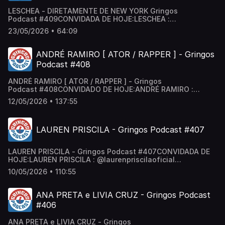
LESCHEA - DIRETAMENTE DE NEW YORK Gringos
Podcast #409CONVIDADA DE HOJE:LESCHEA :
@leschea / leschea Segue a gente:Canal de Cortes:
23/05/2026 • 64:09
/ @cortesgringos Gringos no Insta:
/ podcastgringos Gringos no Tik Tok:
/ gringospodcast Anfitriões: @neygringos | @erickjay
ANDRÉ RAMIRO [ ATOR / RAPPER ] - Gringos
Podcast #408
ANDRÉ RAMIRO [ ATOR / RAPPER ] - Gringos
Podcast #408CONVIDADO DE HOJE:ANDRÉ RAMIRO :
@andreramiro / andreramiro Segue a gente:Canal de
12/05/2026 • 137:55
Cortes: / @cortesgringos Gringos no Insta:
/ podcastgringos Gringos no Tik Tok:
/ gringospodcast Anfitriões: @neygringos | @erickjay
LAUREN PRISCILA - Gringos Podcast #407
LAUREN PRISCILA - Gringos Podcast #407CONVIDADA DE
HOJE:LAUREN PRISCILA : ‪@laurenpriscilaoficial‬
/ laurenpriscilaoficial Segue a gente:Canal de Cortes:
10/05/2026 • 110:55
/ @cortesgringos Gringos no Insta:
/ podcastgringos Gringos no Tik Tok:
/ gringospodcast Anfitriões: @neygringos | @erickjay
ANA PRETA e LIVIA CRUZ - Gringos Podcast
#406
ANA PRETA e LIVIA CRUZ - Gringos