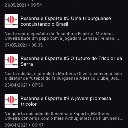
Oliveira conversa com o correspondente do Portal
21/05/2021 • 09:54
Multiplix na Região dos Lagos, Juan Rodriguez
Resenha e Esporte #6 Uma friburguense
conquistando o Brasil
Neste sexto episódio do Resenha e Esporte, Matheus
Oliveira bate um papo com a jogadora Larissa Freiman,
nascida em Nova Friburgo, que atua pelo Fluminense. No
07/05/2021 • 06:35
último mês de março, Larissa ajudou o clube a conquistar
o Brasileirão sub-18, a primeira conquista do futebol
feminino da história do time carioca
Resenha e Esporte #5 O futuro do Tricolor da
Serra
Nesta edição, o jornalista Matheus Oliveira conversa com
o diretor de futebol do Friburguense Atlético Clube, José
Eduardo Siqueira. No bate-papo, o dirigente detalha o
23/04/2021 • 07:59
atual momento do clube e projeta a disputa da Série A2
do Campeonato Carioca
Resenha e Esporte #4 A jovem promessa
tricolor
No quarto episódio do Resenha e Esporte, Matheus
Oliveira conversa com o meia Arthur, atleta do Fluminense,
nascido em Nova Friburgo, e que se tornou o mais jovem
09/04/2021 • 06:47
jogador a vestir a camisa do time profissional do Tricolor