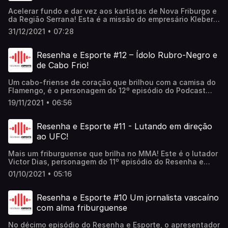
Acelerar fundo e dar vez aos kartistas de Nova Friburgo e
da Região Serrana! Esta é a missão do empresário Kleber
Tavares presidente da Associação Friburguense de Kart e
31/12/2021 • 07:28
personagem do 13º episódio do podcast Resenha e
Esporte!
Resenha e Esporte #12 – Ídolo Rubro-Negro e
de Cabo Frio!
Um cabo-friense de coração que brilhou com a camisa do
Flamengo, é o personagem do 12º episódio do Podcast
Resenha e Esporte! Trata-se do lateral Leandro, eterno
19/11/2021 • 06:56
ídolo do clube carioca e que nunca escondeu seu amor
por Cabo Frio! No bate-papo, ele relembra momentos
marcantes da carreira e sua ligação com o município da
Resenha e Esporte #11 - Lutando em direção
Região dos Lagos!
ao UFC!
Mais um friburguense que brilha no MMA! Este é o lutador
Victor Dias, personagem do 11º episódio do Resenha e
Esporte! No bate-papo, ele fala sobre o início da carreira,
01/10/2021 • 05:16
a conquista do cinturão do peso-mosca do Titan FC e o
sonho de chegar ao UFC
Resenha e Esporte #10 Um jornalista vascaíno
com alma friburguense
No décimo episódio do Resenha e Esporte, o apresentador