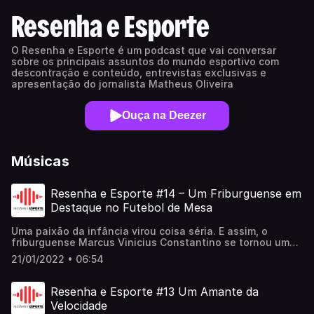
Resenha e Esporte
O Resenha e Esporte é um podcast que vai conversar
sobre os principais assuntos do mundo esportivo com
descontração e conteúdo, entrevistas exclusivas e
apresentação do jornalista Matheus Oliveira
Ouça na Deezer
Músicas
Resenha e Esporte #14 – Um Friburguense em
Destaque no Futebol de Mesa
Uma paixão da infância virou coisa séria. E assim, o
friburguense Marcus Vinicius Constantino se tornou um
craque do futebol de mesa. No bate-papo, o personagem
21/01/2022 • 06:54
do 14º episódio do Resenha e Esporte falou sobre o
surgimento da paixão, os times da infância, a carreira e os
títulos conquistados.
Resenha e Esporte #13 Um Amante da
Velocidade