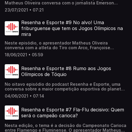
Matheus Oliveira conversa com o jornalista Emerson
Rocha, que passou por grandes rádios do Rio de Janeiro e
23/07/2021 • 07:21
veio morar em Nova Friburgo.No bate-papo, Emerson fala
da carreira, de sua ligação com a cidade e do canal que
mantém no Youtube dedicado aos torcedores do seu time
Resenha e Esporte #9 No alvo! Uma
do coração, o Vasco da Gama
friburguense que tem os Jogos Olímpicos na
mira
Neste episódio, o apresentador Matheus Oliveira
conversa com a atleta do Tiro com Arco, Françoise
Villeneuve. Moradora de Nova Friburgo, ela falou sobre a
18/06/2021 • 05:59
carreira e o sonho de disputar as Olimpíadas de Paris-
2024
Resenha e Esporte #8 Rumo aos Jogos
Olímpicos de Tóquio
No oitavo episódio do podcast Resenha e Esporte, uma
conversa sobre a maior competição esportiva do planeta.
O apresentador Matheus Oliveira conversa com a
04/06/2021 • 07:14
correspondente internacional Anna Olivia Wermelinger. No
bate-papo, ela fala sobre a cultura japonesa, a
experiência no país oriental e a expectativa para as
Resenha e Esporte #7 Fla-Flu decisivo: Quem
Olimpíadas na capital japonesa
será o campeão carioca?
Nesta edição, o tema é a decisão do Campeonato Carioca
entre Flamengo e Fluminense. O apresentador Matheus