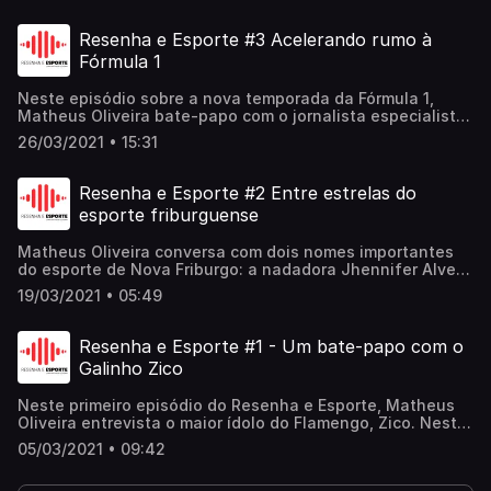
das Laranjeiras
Resenha e Esporte #3 Acelerando rumo à
Fórmula 1
Neste episódio sobre a nova temporada da Fórmula 1,
Matheus Oliveira bate-papo com o jornalista especialista
em esportes a motor Márcio Madeira. Na conversa, Márcio
26/03/2021 • 15:31
analisa as principais equipes e comenta as novidades de
2021 da maior categoria do automobilismo mundial
Resenha e Esporte #2 Entre estrelas do
esporte friburguense
Matheus Oliveira conversa com dois nomes importantes
do esporte de Nova Friburgo: a nadadora Jhennifer Alves
e o lutador Edson Barboza. No bate-papo, os esportistas
19/03/2021 • 05:49
fazem um balanço de 2020 e projetam a nova temporada
Resenha e Esporte #1 - Um bate-papo com o
Galinho Zico
Neste primeiro episódio do Resenha e Esporte, Matheus
Oliveira entrevista o maior ídolo do Flamengo, Zico. Nesta
conversa direto do Japão, o Galinho de Quintino fala
05/03/2021 • 09:42
sobre educação, parcerias e o momento atual do futebol
e da seleção brasileira