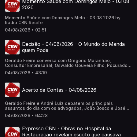
Momento Saúde com Domingos Melo - 03 08
2026
Momento Saúde com Domingos Melo - 03 08 2026 by
Rádio CBN Recife
04/08/2026 • 02:51
Decisão - 04/08/2026 - O Mundo do Manda
quem Pode
Geraldo Freire conversa com Gregório Maranhão,
Consultor Empresarial; Oswaldo Gouveia Filho, Pocurador
de Justiça do MPPE; e Francisco Queiroz, Desembargador.
04/08/2026 • 43:19
Acerto de Contas - 04/08/2026
Geraldo Freire e André Luiz debatem os principais
assuntos do dia com os advogados, João Bosco e José
Neves; o administrador de empresas, Célio Cruz; e o
04/08/2026 • 64:28
jornalista, Evaldo Costa.
Expresso CBN - Obras no Hospital da
Restauração revelam esgoto que causava