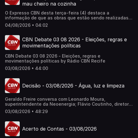
mau cheiro na cozinha
O Expresso CBN desta terça-feira (4) destaca a
informação de que as obras que estão sendo realizadas
no Hospital da Restauração (HR), um dos mais importantes
04/08/2026 • 04:02
do Nordeste, revelaram que um esgoto era responsável
pelo mau cheiro crônico na cozinha da unidade. Ouça
agora o Expresso CBN e saiba mais! Apresentação: Lucas
CBN Debate 03 08 2026 - Eleições, regras e
Arruda Supervisão de Jornalismo: Daniele Monteiro
movimentações políticas
CBN Debate 03 08 2026 - Eleições, regras e
movimentações políticas by Rádio CBN Recife
03/08/2026 • 44:00
Decisão - 03/08/2026 - Água, luz e limpeza
Geraldo Freire conversa com Leonardo Moura,
superintendente da Neoenergia; Flávio Coutinho, diretor
da Compesa; e José Mário Antonino, diretor da Emlurb.
03/08/2026 • 48:29
Acerto de Contas - 03/08/2026