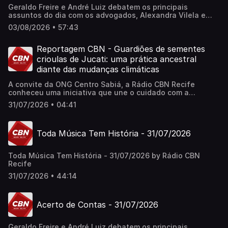
Geraldo Freire e André Luiz debatem os principais
assuntos do dia com os advogados, Alexandra Vilela e
Paulo Abou Hana; o jornalista Vandeck Santiago; e o
03/08/2026 • 57:43
produtor cultural Bruno Lisboa.
Reportagem CBN - Guardiões de sementes
crioulas de Jucati: uma prática ancestral
diante das mudanças climáticas
A convite da ONG Centro Sabiá, a Rádio CBN Recife
conheceu uma iniciativa que une o cuidado com a
qualidade da alimentação à preocupação com as
31/07/2026 • 04:41
mudanças climáticas. Em Jucati, cidade no Agreste de
Pernambuco marcada pela transição entre a Mata
Atlântica e a Caatinga, os guardiões de sementes crioulas
Toda Música Tem História - 31/07/2026
diversificam a produção no campo com uma técnica
utilizada desde os antepassados: a plantação
comunitária de produtos nativos, como feijão e milho.
Toda Música Tem História - 31/07/2026 by Rádio CBN
Edição de texto: Daniele Monteiro Sonorização: Lucas
Recife
Barbosa Produção e reportagem: Lucas Arruda
31/07/2026 • 44:14
Acerto de Contas - 31/07/2026
Geraldo Freire e André Luiz debatem os principais