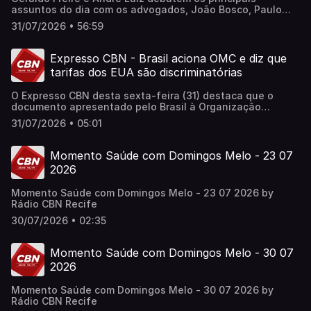
assuntos do dia com os advogados, João Bosco, Paulo
Abou Hana, o economista; Sandro Prado e o jornalista,
31/07/2026 • 56:59
Márcio Didier.
Expresso CBN - Brasil aciona OMC e diz que
tarifas dos EUA são discriminatórias
O Expresso CBN desta sexta-feira (31) destaca que o
documento apresentado pelo Brasil à Organização
Mundial do Comércio (OMS) defende que as sobretaxas
31/07/2026 • 05:01
impostas pelos Estados Unidos a produtos brasileiros são
discriminatórias, unilaterais e violam regras do comércio
internacional. Ouça agora o Expresso CBN e saiba mais!
Momento Saúde com Domingos Melo - 23 07
Apresentação: Lucas Arruda Supervisão de Jornalismo:
2026
Daniele Monteiro
Momento Saúde com Domingos Melo - 23 07 2026 by
Rádio CBN Recife
30/07/2026 • 02:35
Momento Saúde com Domingos Melo - 30 07
2026
Momento Saúde com Domingos Melo - 30 07 2026 by
Rádio CBN Recife