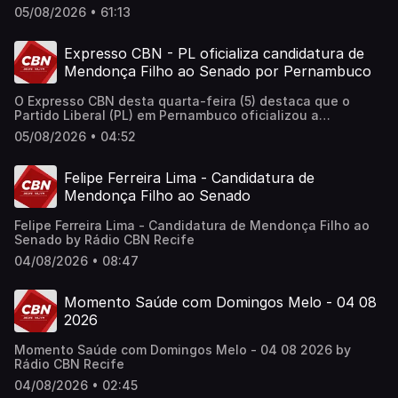
Elizeu Leite; o administrador de empresas, Célio Cruz; e o
05/08/2026 • 61:13
especialista em administração pública, Laércio Queiroz.
Expresso CBN - PL oficializa candidatura de
Mendonça Filho ao Senado por Pernambuco
O Expresso CBN desta quarta-feira (5) destaca que o
Partido Liberal (PL) em Pernambuco oficializou a
candidatura do deputado federal Mendonça Filho (PL) ao
05/08/2026 • 04:52
Senado. O nome de Mendonça passou a ser ventilado,
como representante da direita, após a retirada da pré-
candidatura do ex-prefeito de Petrolina, Miguel Coelho,
Felipe Ferreira Lima - Candidatura de
do União Brasil. Ouça agora o Expresso CBN e saiba mais!
Mendonça Filho ao Senado
Apresentação: Lucas Arruda Supervisão de Jornalismo:
Daniele Monteiro
Felipe Ferreira Lima - Candidatura de Mendonça Filho ao
Senado by Rádio CBN Recife
04/08/2026 • 08:47
Momento Saúde com Domingos Melo - 04 08
2026
Momento Saúde com Domingos Melo - 04 08 2026 by
Rádio CBN Recife
04/08/2026 • 02:45