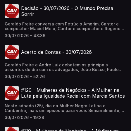
Decisão - 30/07/2026 - O Mundo Precisa
Sorrir
Geraldo Freire conversa com Petrúcio Amorim, Cantor e
compositor; Maciel Melo, Cantor e compositor e Rogério
Rangel, Cantor e compositor.
30/07/2026 • 48:36
Acerto de Contas - 30/07/2026
Geraldo Freire e André Luiz debatem os principais
assuntos do dia com os advogados, João Bosco, Paulo
Perazzo; Diogo Ramos e o especialista em gestão pública
30/07/2026 • 52:26
Laércio Queiroz.
#120 - Mulheres de Negócios - A Mulher na
Luta pela Igualdade Racial com Márcia Santos
Neste sábado (25), dia da Mulher Negra Latina e
Caribenha, mais um episódio para você. Semanalmente,
são abordados temas como empreendedorismo, política,
30/07/2026 • 19:28
economia e empoderamento feminino. Conosco, a vice-
presidente da Comissão de Igualdade Racial da OAB/PE,
Márcia Santos.