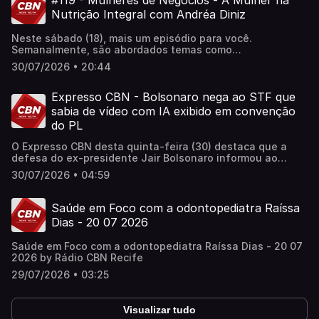
#119 - Mulheres de Negócios - A Mulher na
Nutrição Integral com Andréa Diniz
Neste sábado (18), mais um episódio para você.
Semanalmente, são abordados temas como
empreendedorismo, política, economia e empoderamento
30/07/2026 • 20:44
feminino. Conosco, a nutricionista, Andréa Diniz.
Expresso CBN - Bolsonaro nega ao STF que
sabia de vídeo com IA exibido em convenção
do PL
O Expresso CBN desta quinta-feira (30) destaca que a
defesa do ex-presidente Jair Bolsonaro informou ao
Supremo Tribunal Federal (STF) que ele não tinha
30/07/2026 • 04:59
conhecimento prévio do vídeo criado por inteligência
artificial (IA) que foi exibido durante a convenção
nacional do PL, quando a candidatura do senador Flávio
Saúde em Foco com a odontopediatra Raíssa
Bolsonaro à Presidência da República foi oficializada.
Dias - 20 07 2026
Apresentação: Lucas Arruda Supervisão de Jornalismo:
Daniele Monteiro
Saúde em Foco com a odontopediatra Raíssa Dias - 20 07
2026 by Rádio CBN Recife
29/07/2026 • 03:25
Visualizar tudo