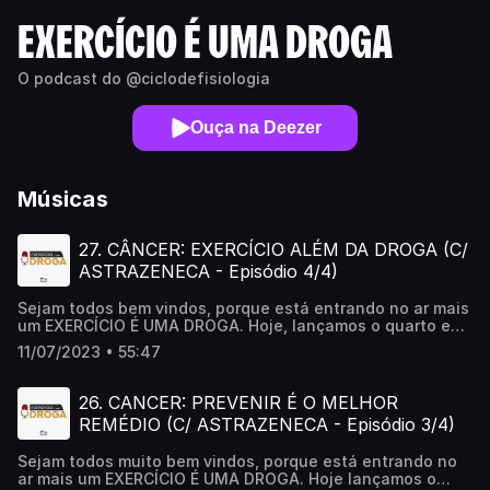
EXERCÍCIO É UMA DROGA
O podcast do @ciclodefisiologia
Ouça na Deezer
Músicas
27. CÂNCER: EXERCÍCIO ALÉM DA DROGA (C/
ASTRAZENECA - Episódio 4/4)
Sejam todos bem vindos, porque está entrando no ar mais
um EXERCÍCIO É UMA DROGA. Hoje, lançamos o quarto e
último episódio da nossa parceria com a Astrazeneca
11/07/2023 • 55:47
Brasil. Teremos mais uma vez o prazer de conversar com a
Dra Renata Cangussu, médica oncologista especializada
em tumores femininos e oncologia integrativa, além da
26. CANCER: PREVENIR É O MELHOR
Dra Patrícia Brum, professora da Escola de Educação
REMÉDIO (C/ ASTRAZENECA - Episódio 3/4)
Física e Esporte da USP, com grande experiência no uso
da prática do exercício para o tratamento do câncer.
Sejam todos muito bem vindos, porque está entrando no
TÓPICOS - Quais os principais tipos de tratamento para o
ar mais um EXERCÍCIO É UMA DROGA. Hoje lançamos o
câncer? - Cuidado com o Dr. Google! - Guia de Atividade