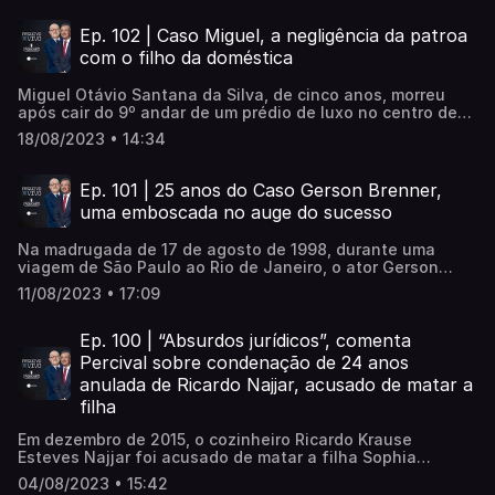
acontecendo. O jovem entregou o celular para o criminoso
que, logo depois, disparou. O adolescente que matou o
Ep. 102 | Caso Miguel, a negligência da patroa
estudante Victor Hugo Deppman foi liberado da Fundação
com o filho da doméstica
Casa mais de um ano antes do prazo máximo permitido
pelo ECA (Estatuto da Criança e do Adolescente).
Miguel Otávio Santana da Silva, de cinco anos, morreu
após cair do 9º andar de um prédio de luxo no centro de
Recife (PE) em 2 de junho de 2020. No momento do
18/08/2023 • 14:34
acidente, a mãe de Miguel, a doméstica Mirtes Renata
Santana, estava na parte de baixo do prédio passeando
com o cachorro dos patrões. Por isso, Miguel ficou sob os
Ep. 101 | 25 anos do Caso Gerson Brenner,
cuidados da patroa da mãe, a primeira-dama do município
uma emboscada no auge do sucesso
de Tamandaré, Sari Corte Real. Ela, porém, não impediu
que a tragédia acontecesse. Sari foi condenada em 2022
Na madrugada de 17 de agosto de 1998, durante uma
a oito anos e seis meses por abandono de incapaz com
viagem de São Paulo ao Rio de Janeiro, o ator Gerson
resultado morte, porém, ela não está presa, continua livre
Brenner foi vítima de uma armadilha criminosa ao parar
e até foi aprovada no vestibular de Medicina de uma
11/08/2023 • 17:09
seu carro perto do acesso 60 da Rodovia Ayrton Senna,
faculdade particular.
para trocar o pneu. Atacado por bandidos, que queriam
roubar o automóvel, o ator acabou baleado na cabeça. Em
Ep. 100 | “Absurdos jurídicos”, comenta
razão do ato, passou meses em coma e sofreu diversas
Percival sobre condenação de 24 anos
sequelas, tais como distúrbios na fala, na motricidade e
anulada de Ricardo Najjar, acusado de matar a
na capacidade cognitiva. Atualmente, está em tratamento
filha
para se recuperar. Renato Lombardi e Percival de Souza
relembram os detalhes do crime, a repercussão e as
Em dezembro de 2015, o cozinheiro Ricardo Krause
terríveis consequências para um artista que estava no
Esteves Najjar foi acusado de matar a filha Sophia
auge da carreira. Veja também como foi a investigação e
Kissajikian Cancio Najjar, de 4 anos, no apartamento onde
o que aconteceu com os criminosos.
04/08/2023 • 15:42
ele morava no Jabaquara, zona sul de São Paulo. A