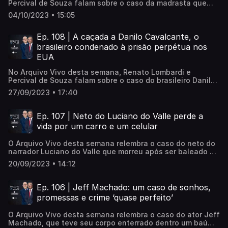
Percival de Souza falam sobre o caso da madrasta que
envenenou dois enteados e levou um deles a morte. Para
04/10/2023 • 15:05
executar o crime, Cíntia Mariano colocou chumbinho, um
veneno ilegal usado normalmente na lavoura, na comida
das vítimas para acabar com a vida deles. Cíntia está
Ep. 108 | A caçada a Danilo Cavalcante, o
presa, e o Ministério Público incluiu em denúncia que o
brasileiro condenado à prisão perpétua nos
crime teve 'motivo fútil'. Relembre o caso.
EUA
No Arquivo Vivo desta semana, Renato Lombardi e
Percival de Souza falam sobre o caso do brasileiro Danilo
Cavalcante, que ficou 14 dias fugindo da polícia dos
27/09/2023 • 17:40
Estados Unidos. O criminoso deixou uma região em pânico
após escapar da penitenciária em que estava preso e
condenado à prisão perpétua pelo assassinato da ex-
Ep. 107 | Neto do Luciano do Valle perde a
companheira.
vida por um carro e um celular
O Arquivo Vivo desta semana relembra o caso do neto do
narrador Luciano do Valle que morreu após ser baleado na
cabeça em assalto em São Paulo. O caso foi tratado como
20/09/2023 • 14:12
crime de latrocínio, que é o roubo seguido de morte. Lucas
do Valle morreu na véspera de completar 30 anos.
Ep. 106 | Jeff Machado: um caso de sonhos,
promessas e crime ‘quase perfeito’
O Arquivo Vivo desta semana relembra o caso do ator Jeff
Machado, que teve seu corpo enterrado dentro um baú