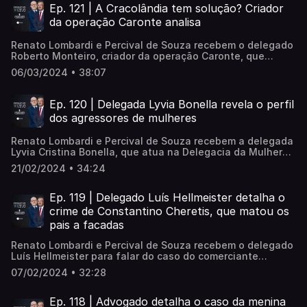
regime semiaberto e aberto e audiência de custódia. Veja!
Ep. 121 | A Cracolândia tem solução? Criador
da operação Caronte analisa
Renato Lombardi e Percival de Souza recebem o delegado
Roberto Monteiro, criador da operação Caronte, que
visava combater o tráfico na Cracolândia em SP. Durante
06/03/2024 • 38:07
a entrevista, o delegado conta sobre a origem do nome,
como atuou na região, fala sobre o perfil dos usuários,
sobre a Cracolândia ter dono e os momentos difíceis
Ep. 120 | Delegada Lyvia Bonella revela o perfil
vividos. Acompanhe!
dos agressores de mulheres
Renato Lombardi e Percival de Souza recebem a delegada
Lyvia Cristina Bonella, que atua na Delegacia da Mulher
da Praia Grande, no litoral paulista. Durante a entrevista,
21/02/2024 • 34:24
a delegada relata bastidores de casos de feminicídio, fala
sobre o perfil dos agressores e conta quais foram os
momentos mais difíceis de uma carreira dedicada ao
Ep. 119 | Delegado Luís Hellmeister detalha o
combate à violência contra a mulher. Acompanhe!
crime de Constantino Cheretis, que matou os
pais a facadas
Renato Lombardi e Percival de Souza recebem o delegado
Luís Hellmeister para falar do caso do comerciante
Constantino Cheretis, que matou o pai com 17 facadas e a
07/02/2024 • 32:28
mãe com outras três. O crime aconteceu há exatos 31
anos, em 6 de fevereiro de 1993, no Brás. Constantino era
o único filho dos comerciantes gregos Emmanuel
Ep. 118 | Advogado detalha o caso da menina