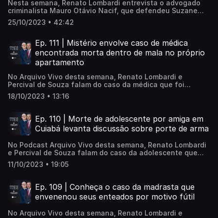
Nesta semana, Renato Lombardi entrevista o advogado
criminalista Mauro Otávio Nacif, que defendeu Suzane
Richthofen em seu julgamento. O advogado conta como é
25/10/2023 • 42:42
defender alguém condenado pela morte do pai e da mãe,
faz revelações inéditas e conta o que levou Suzane a
cometer o crime.
Ep. 111 | Mistério envolve caso de médica
encontrada morta dentro de mala no próprio
apartamento
No Arquivo Vivo desta semana, Renato Lombardi e
Percival de Souza falam do caso da médica que foi
encontrada morta dentro de mala no próprio apartamento
18/10/2023 • 13:16
no interior de São Paulo. O namorado suspeito de matar a
mulher foi indiciado por homicídio por motivo torpe, meio
cruel, traição e feminicídio. Confira!
Ep. 110 | Morte de adolescente por amiga em
Cuiabá levanta discussão sobre porte de arma
No Podcast Arquivo Vivo desta semana, Renato Lombardi
e Percival de Souza falam do caso da adolescente que
matou a própria amiga em um condomínio de luxo de
11/10/2023 • 19:05
Cuiabá (MT). De um lado, a versão de disparo acidental.
De outro, dúvidas sobre os relatos de quem estava
naquela residência. Em julho deste ano, a Justiça
Ep. 109 | Conheça o caso da madrasta que
extinguiu o processo contra a jovem. Confira!
envenenou seus enteados por motivo fútil
No Arquivo Vivo desta semana, Renato Lombardi e