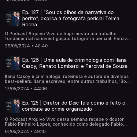
promotor de Justiça, Tiago Dutra Fonseca, que explica o
promove o aumento da presença destas substâncias no
mundo do crime e, além disso, o que diferencia essas
Ep. 127 | “Sou os olhos da narrativa do
drogas sintéticas das chamadas 'drogas naturais'.
perito”, explica a fotógrafa pericial Telma
Rocha
O Podcast Arquivo Vivo de hoje mostra um trabalho
fundamental na investigação: fotografia pericial. Percival
de Souza e Renato Lombardi recebem Telma Rocha, um
29/05/2024 • 48:40
dos principais nomes da perícia criminal de São Paulo. Ela
se dedica a ajudar a desvendar homicídios na maior
cidade do país. São 30 anos como fotógrafa pericial do
Ep. 126 | Uma aula de criminologia com Ilana
Departamento de Homicídios e de Proteção à Pessoa.
Casoy, Renato Lombardi e Percival de Souza
Ilana Casoy é criminóloga, roteirista e autora de diversos
best-sellers. Ilana escreveu, entre outros trabalhos, 'Bom
dia, Verônica', livro adaptado para a Netflix como série e
17/05/2024 • 44:06
vencedora de prêmios. Além dos livros, Ilana é host do
programa 'Em Nome da Justiça', exibido no canal AXN, da
Sony Brasil. Mora em São Paulo e escreve roteiros para TV
Ep. 125 | Diretor do Deic fala como é feito o
e cinema. Ilana Casoy ainda é consultora na área de 'true
combate ao crime organizado
crime' para documentários, como "Elize Matsunaga: Era
uma vez um crime". Em entrevista a Renato Lombardi e
O Podcast Arquivo Vivo desta semana recebe o doutor
Percival de Souza, ela revela como analisa as mentes de
Fábio Pinheiro Lopes, conhecido como delegado Fábio
assassinos em uma verdadeira aula de criminologia. Você
Caipira. Ele atuou como diretor do Departamento Estadual
não pode perder!
01/05/2024 • 49:10
de Homicídios e Proteção à Pessoa (DHPP) de São Paulo e