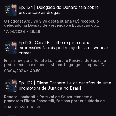
agora é diretor do Deic/SP (Departamento Estadual de
Investigações Criminais). Em entrevista a Renato Lombardi
Ep. 124 | Delegado do Denarc fala sobre
e Percival de Souza, ele falou sobre o trabalho de
prevenção às drogas
combate ao crime organizado.
O Podcast Arquivo Vivo desta quarta (17) recebeu o
delegado na Divisão de Prevenção e Educação do
Departamento de Narcóticos da Policia Civil de São Paulo
17/04/2024 • 46:49
(Denarc), mestre em direito penal e professor de direito
penal e medicinal legal, Luiz Carlos Magno. Em entrevista
a Renato Lombardi e Percival de Souza, ele comentou
Ep.123 | Carol Portilho explica como
sobre o trabalho que realizou para combater o uso de
expressões faciais podem ajudar a desvendar
drogas. Veja!
crimes
Em entrevista a Renato Lombardi e Percival de Souza, a
perita técnica e especialista em linguagem corporal Carol
Portilho explica como as expressões faciais podem ajudar
03/04/2024 • 40:59
a desvendar crimes. Ela citou o caso da morte do menino
Henry Borel. As incongruências do comportamento da mãe
e do pai foram fundamentais para o desfecho do caso.
Ep. 122 | Eliana Passarelli e os desafios de uma
promotora de Justiça no Brasil
Renato Lombardi e Percival de Souza recebem a
promotora Eliana Passarelli, famosa por ter cuidado de
casos de grande repercussão. Durante a entrevista, a
20/03/2024 • 38:54
promotora explica sobre a função de um promotor de
justiça, fala sobre visita íntima, saidinha de presos,