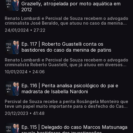
Constantin Cheretis e Metaxia Emmanuel Cheretis.
Grazielly, atropelada por moto aquática em
2012
Renato Lombardi e Percival de Souza recebem o advogado
criminalista José Beraldo, que atuou no caso da menina
Grazielly, a garota de 3 anos que morreu após ser
24/01/2024 • 27:22
atropelada por uma moto aquática, no Guaratuba, litoral
de SP, em 2012. Grazielly brincava com a mãe na beira da
praia quando um adolescente, que pilotava a moto em
Ep. 117 | Roberto Guastelli conta os
alta velocidade a atropelou.
bastidores do caso da menina de patins
Renato Lombardi e Percival de Souza recebem o advogado
criminalista Roberto Guastelli, que já atuou em diversos
casos de grande repercussão, entre eles o da menina
10/01/2024 • 24:06
Vitória Gabrielly. A garota de 12 anos saiu para andar de
patins, perto do Ginásio Municipal de Araçariguama, e
sumiu. Câmeras de segurança registraram as últimas
Ep. 116 | Perita analisa psicológico do pai e
imagens dela viva, o corpo foi localizado oito dias depois.
madrasta de Isabella Nardoni
Guastelli conta os bastidores das investigações e revela
porque até o pai da garota chegou a ser considerado
Percival de Souza recebe a perita Rosângela Monteiro que
suspeito. Confira!
teve um papel muito importante para o desfecho do Caso
Nardoni. Rosangêla fala das provas encontradas no
20/12/2023 • 41:48
edifício onde Isabella Nardoni estava. E também faz uma
análise psicológica de Alexandre Nardoni e Anna Carolina
Jatobá. Confira.
Ep. 115 | Delegado do caso Marcos Matsunaga