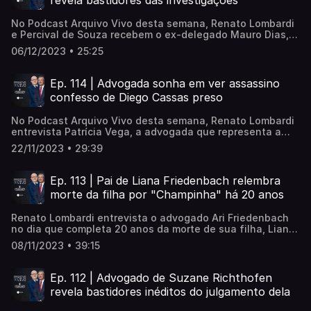
revela bastidores das investigações
No Podcast Arquivo Vivo desta semana, Renato Lombardi
e Percival de Souza recebem o ex-delegado Mauro Dias,
que atuou no caso do assassinato do empresário Marcos
06/12/2023 • 25:25
Kitano Matsunaga. Elize, sua então esposa, foi
condenada a 19 anos e 11 meses por assassinar e
esquartejar o corpo do marido. Durante a entrevista, Dr
Ep. 114 | Advogada sonha em ver assassino
Mauro revela detalhes das investigações e o perfil da
confesso de Diego Cassas preso
assassina. Confira!
No Podcast Arquivo Vivo desta semana, Renato Lombardi
entrevista Patrícia Vega, a advogada que representa a
família de Diego Cassas. Em 2013, o jovem foi morto no
22/11/2023 • 29:39
estacionamento de uma lanchonete após uma discussão
em uma balada. Dez anos após o crime, Caio Rodrigues,
réu confesso, continua foragido sem cumprir um dia de
Ep. 113 | Pai de Liana Friedenbach relembra
pena sequer. Patrícia Vega relembra as investigações e
morte da filha por "Champinha" há 20 anos
diz que sonha em ver Caio atrás das grades.
Renato Lombardi entrevista o advogado Ari Friedenbach
no dia que completa 20 anos da morte de sua filha, Liana
Friedenbach. A garota tinha 16 anos quando foi torturada,
08/11/2023 • 39:15
estuprada e morta por Roberto Aparecido Alves Cardoso,
o Champinha. Liana tinha ido acampar com o namorado,
que também foi assassinado. Durante a entrevista, Ari
Ep. 112 | Advogado de Suzane Richthofen
fala sobre as mudanças em sua vida, maioridade penal e
revela bastidores inéditos do julgamento dela
perdão.